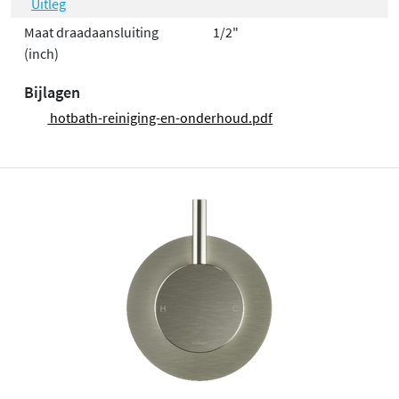
Uitleg
Maat draadaansluiting
1/2"
(inch)
Bijlagen
hotbath-reiniging-en-onderhoud.pdf