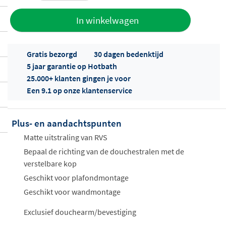
Toevoegen
In winkelwagen
aan offerte
Gratis bezorgd
30 dagen bedenktijd
5 jaar garantie op Hotbath
25.000+ klanten gingen je voor
Een 9.1 op onze klantenservice
Plus- en aandachtspunten
Offertes
ophalen...
Matte uitstraling van RVS
Bepaal de richting van de douchestralen met de
verstelbare kop
Geschikt voor plafondmontage
Geschikt voor wandmontage
Exclusief douchearm/bevestiging