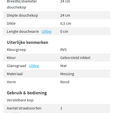
Breedte/diameter
24 cm
douchekop
Diepte douchekop
24 cm
Dikte
0,5 cm
Lengte douchearm
Uitleg
0 cm
Uiterlijke kenmerken
Kleurgroep
RVS
Kleur
Geborsteld nikkel
Glansgraad
Uitleg
Mat
Materiaal
Messing
Vorm
Rond
Gebruik & bediening
Verstelbare kop
Aantal straalsoorten
1