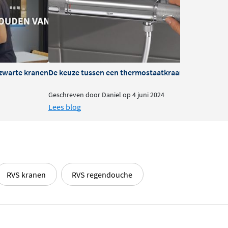
zwarte kranen
De keuze tussen een thermostaatkraan of mengkra
B
Geschreven door Daniel op 4 juni 2024
G
Lees blog
L
RVS kranen
RVS regendouche