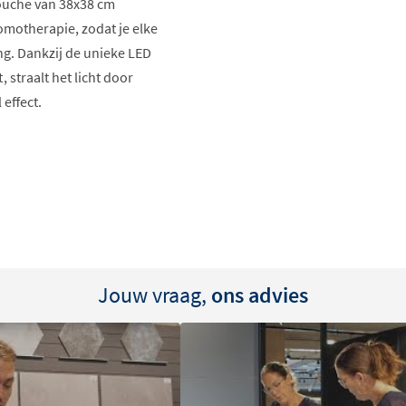
douche van 38x38 cm
motherapie, zodat je elke
g. Dankzij de unieke LED
 straalt het licht door
effect.
Jouw vraag,
ons advies
hromotherapie
je eenvoudig de verlichting
oals blauw, groen, oranje,
daard of intensieve stand.