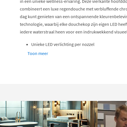
in een unieke wellness-ervaring. Deze vierkante hoofd
combineert een luxe regendouche met verbluffende chro
dag kunt genieten van een ontspannende kleurenbelevin
technologie, waarbij elke douchekop zijn eigen LED heeft,
iedere waterstraal heen voor een indrukwekkend visueel 
Unieke LED verlichting per nozzel
Draadloze afstandsbediening inbegrepen
Toon meer
Keuze uit 9 kleuren
Relax of exciting chromotherapie programma
Vierkante vorm van 38x38cm
Hotbath Shower Power System
Persoonlijke kleurenbeleving met c
Met de meegeleverde draadloze afstandsbediening regel 
naar jouw wens. Je kunt kiezen uit
9 standaard kleuren
z
rood, geel, wit, magenta, paars en lichtblauw, elk in stan