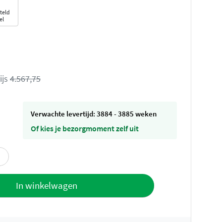
teld
el
ijs
4.567,75
Verwachte levertijd: 3884 - 3885 weken
Of kies je bezorgmoment zelf uit
offerte
In winkelwagen