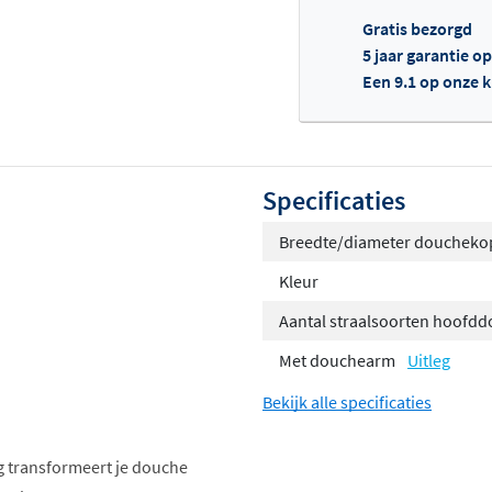
Gratis bezorgd
5 jaar garantie o
Een 9.1 op onze 
Of
Specificaties
Breedte/diameter doucheko
Kleur
Aantal straalsoorten hoofd
Met douchearm
Uitleg
Bekijk alle specificaties
g transformeert je douche