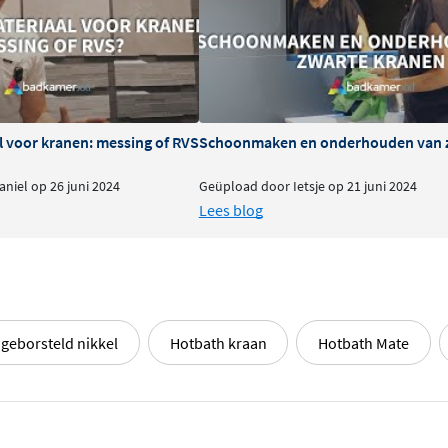
iaal chromotherapie
aring of 'exciting' voor
l voor kranen: messing of RVS
Schoonmaken en onderhouden van 
g
en verkrijgbaar in
niel op 26 juni 2024
Geüpload door Ietsje op 21 juni 2024
en mat geborsteld nikkel.
Lees blog
matige waterstraal die je
11,5 l/min.) biedt deze
lling.
geborsteld nikkel
Hotbath kraan
Hotbath Mate
ndmontage en heeft een
et verstelbaar, wat zorgt
t op:
het inbouwdeel is niet