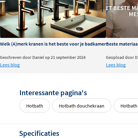
Voor extra ontspanning of energie selecteer je een spec
programma: kies 'relax' voor een rustgevende douche-erv
een verfrissende start van je dag.
Hoogwaardige uitvoering en design
Welk (A)merk kranen is het beste voor je badkamer?
Beste materiaa
De hoofddouche is vervaardigd uit
hoogwaardig messin
Geschreven door Daniel op 21 september 2024
Geüpload door Da
verschillende afwerkingen, waaronder glanzend chroom 
Lees blog
Lees blog
De Hotbath Rain straalsoort zorgt voor een zachte, gelijk
volledig omarmt. Met een volumestroomklasse van S (8,7-
douchekop een comfortabele watertoevoer zonder verspi
Interessante pagina's
Eenvoudige plafondmontage
Hotbath
Hotbath douchekraan
Hotbath 
Deze hoofddouche is ontworpen voor inbouw met plafo
standaard 1/2" draadaansluiting. De douchekop zelf is ni
voor een strakke, moderne uitstraling in je badkamer.
Le
Specificaties