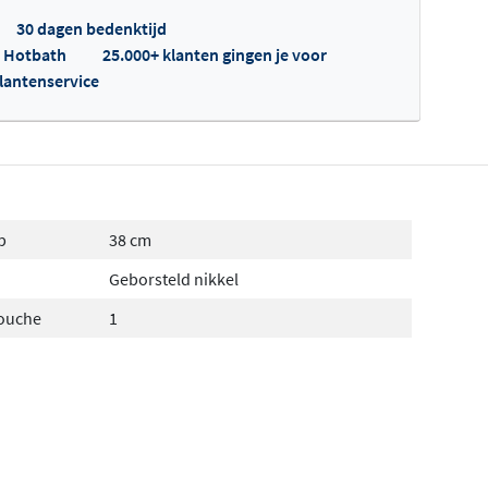
30 dagen bedenktijd
p Hotbath
25.000+ klanten gingen je voor
klantenservice
fertes ophalen...
p
38 cm
Geborsteld nikkel
douche
1