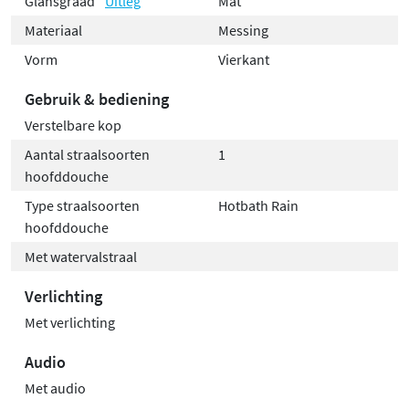
Glansgraad
Uitleg
Mat
je nu kiest voor een strakke matte afwerking of een
glanzende chromen look, je kunt rekenen op jarenlang
Materiaal
Messing
gebruiksplezier.
Vorm
Vierkant
Gebruik & bediening
Verstelbare kop
Aantal straalsoorten
1
hoofddouche
Type straalsoorten
Hotbath Rain
hoofddouche
Met watervalstraal
Verlichting
Met verlichting
Audio
Met audio