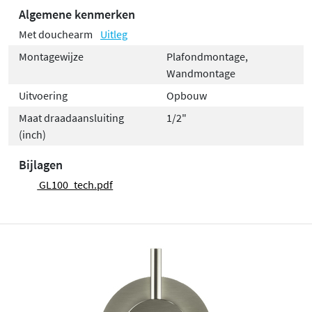
Algemene kenmerken
Met douchearm
Uitleg
Montagewijze
Plafondmontage,
Wandmontage
Uitvoering
Opbouw
Maat draadaansluiting
1/2"
(inch)
Bijlagen
GL100_tech.pdf