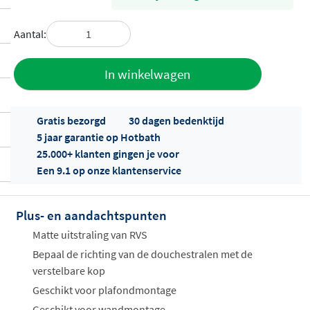
Aantal:
Toevoegen
In winkelwagen
aan offerte
Gratis bezorgd
30 dagen bedenktijd
5 jaar garantie op Hotbath
25.000+ klanten gingen je voor
Een 9.1 op onze klantenservice
Plus- en aandachtspunten
Offertes
ophalen...
Matte uitstraling van RVS
Bepaal de richting van de douchestralen met de
verstelbare kop
Geschikt voor plafondmontage
Geschikt voor wandmontage