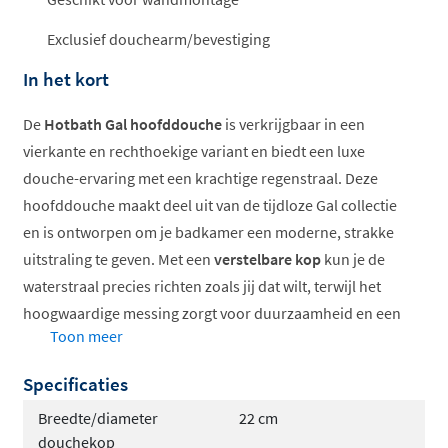
Exclusief douchearm/bevestiging
In het kort
De
Hotbath Gal hoofddouche
is verkrijgbaar in een
vierkante en rechthoekige variant en biedt een luxe
douche-ervaring met een krachtige regenstraal. Deze
hoofddouche maakt deel uit van de tijdloze Gal collectie
en is ontworpen om je badkamer een moderne, strakke
uitstraling te geven. Met een
verstelbare kop
kun je de
waterstraal precies richten zoals jij dat wilt, terwijl het
hoogwaardige messing zorgt voor duurzaamheid en een
Toon meer
luxe gevoel.
Specificaties
Verkrijgbaar in vierkant en rechthoekig
Krachtige regenstraal voor optimaal comfort
Breedte/diameter
22 cm
Verstelbare kop voor perfecte richting
douchekop