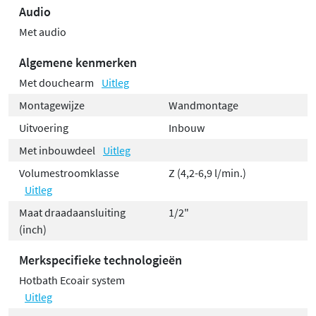
Audio
Met audio
Algemene kenmerken
Met douchearm
Uitleg
Montagewijze
Wandmontage
Uitvoering
Inbouw
Met inbouwdeel
Uitleg
Volumestroomklasse
Z (4,2-6,9 l/min.)
Uitleg
Maat draadaansluiting
1/2"
(inch)
Merkspecifieke technologieën
Hotbath Ecoair system
Uitleg