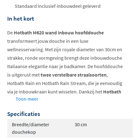
Standaard inclusief inbouwdeel geleverd
In het kort
De
Hotbath M620 wand inbouw hoofddouche
transformeert jouw douche in een luxe
wellnesservaring. Met zijn royale diameter van 30cm en
strakke, ronde vormgeving brengt deze inbouwdouche
Italiaanse elegantie naar je badkamer. De hoofddouche
is uitgerust met
twee verstelbare straalsoorten
,
Hotbath Rain en Hotbath Rain Stream, die je eenvoudig
via je inbouwkraan kunt wisselen. Dankzij het
Hotbath
Toon meer
Ecoair System
geniet je van een volle, zachte waterstraal
terwijl je water bespaart. Verkrijgbaar in verschillende
Specificaties
kleuren, van klassiek chroom tot trendy geborsteld
Breedte/diameter
30 cm
koper of zwart PVD.
douchekop
Royale 30cm diameter