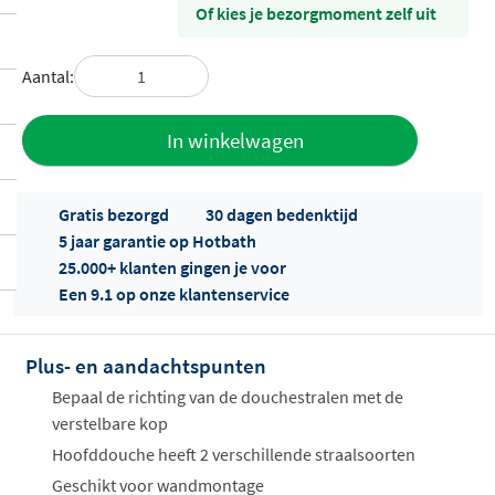
Of kies je bezorgmoment zelf uit
Aantal:
Toevoegen
In winkelwagen
aan offerte
Gratis bezorgd
30 dagen bedenktijd
5 jaar garantie op Hotbath
25.000+ klanten gingen je voor
Een 9.1 op onze klantenservice
Plus- en aandachtspunten
Offertes
ophalen...
Bepaal de richting van de douchestralen met de
verstelbare kop
Hoofddouche heeft 2 verschillende straalsoorten
Geschikt voor wandmontage