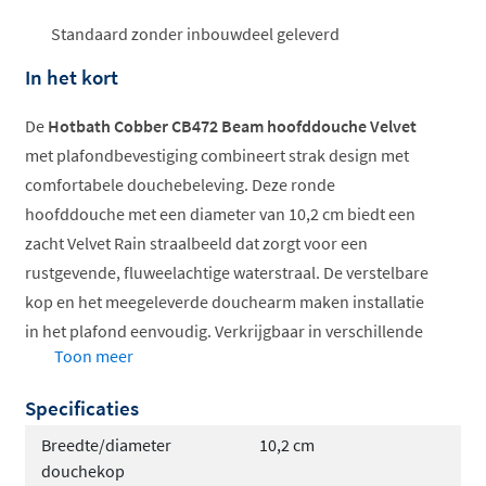
Standaard zonder inbouwdeel geleverd
In het kort
De
Hotbath Cobber CB472 Beam hoofddouche Velvet
met plafondbevestiging combineert strak design met
comfortabele douchebeleving. Deze ronde
hoofddouche met een diameter van 10,2 cm biedt een
zacht Velvet Rain straalbeeld dat zorgt voor een
rustgevende, fluweelachtige waterstraal. De verstelbare
kop en het meegeleverde douchearm maken installatie
in het plafond eenvoudig. Verkrijgbaar in verschillende
Toon meer
kleuren, van mat zwart tot geborsteld messing PVD, past
deze hoofddouche in elke badkamerstijl.
Specificaties
Velvet Rain straal voor zachte beleving
Breedte/diameter
10,2 cm
Verstelbare douchekop
douchekop