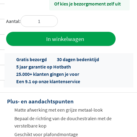
Of kies je bezorgmoment zelf uit
Aantal:
Toevoegen
In winkelwagen
aan offerte
Gratis bezorgd
30 dagen bedenktijd
5 jaar garantie op Hotbath
25.000+ klanten gingen je voor
Een 9.1 op onze klantenservice
Plus- en aandachtspunten
Offertes
ophalen...
Matte afwerking met een grijze metaal-look
Bepaal de richting van de douchestralen met de
verstelbare kop
Geschikt voor plafondmontage