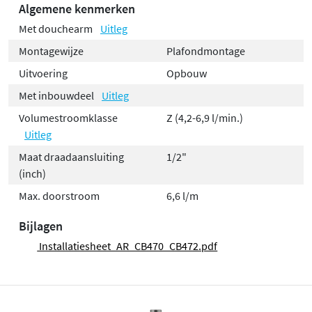
Algemene kenmerken
Met douchearm
Uitleg
Montagewijze
Plafondmontage
Uitvoering
Opbouw
Met inbouwdeel
Uitleg
Volumestroomklasse
Z (4,2-6,9 l/min.)
Uitleg
Maat draadaansluiting
1/2"
(inch)
Max. doorstroom
6,6 l/m
Bijlagen
Installatiesheet_AR_CB470_CB472.pdf