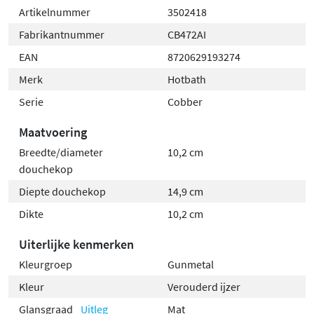
Artikelnummer
3502418
dient apart besteld te worden.
Fabrikantnummer
CB472AI
Waterbesparend en duurzaam
EAN
8720629193274
Merk
Hotbath
Met een maximale doorstroom van 6,6 liter per minuut
Serie
Cobber
(volumestroomklasse Z) is deze hoofddouche
zuinig in
waterverbruik
zonder dat dit ten koste gaat van
Maatvoering
comfort. De hoogwaardige messing constructie en PVD-
Breedte/diameter
10,2 cm
afwerkingen garanderen duurzaamheid en behoud van
douchekop
kleur, zelfs na jarenlang gebruik.
Diepte douchekop
14,9 cm
Dikte
10,2 cm
Uiterlijke kenmerken
Kleurgroep
Gunmetal
Kleur
Verouderd ijzer
Glansgraad
Uitleg
Mat