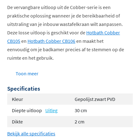
ophalen...
De vervangbare uitloop uit de Cobber-serie is een
praktische oplossing wanneer je de bereikbaarheid of
uitstraling van je inbouw wastafelkraan wilt aanpassen.
Deze losse uitloop is geschikt voor de
Hotbath Cobber
CB105
en
Hotbath Cobber CB106
en maakt het
eenvoudig om je badkamer precies af te stemmen op de
ruimte en het gebruik.
Keuze uit vier lengtes (15, 18, 25 en 30 cm) zodat
Toon meer
de waterstraal altijd perfect boven de wastafel
Specificaties
terechtkomt
Ideaal voor zowel kleine wastafels (kortere
Kleur
Gepolijst zwart PVD
uitloop) als diepe of brede wastafels (langere
Diepte uitloop
Uitleg
30 cm
uitloop)
Dikte
2 cm
Eenvoudig te vervangen zonder de complete
inbouwkraan te demonteren
Bekijk alle specificaties