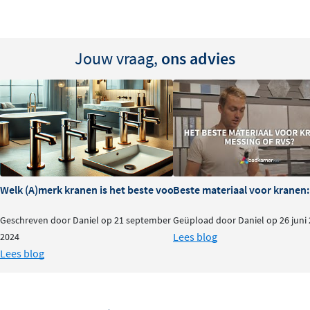
Beschikbaar in alle stijlvolle Cobber kleuren voor
een harmonieus geheel
Gemaakt van hoogwaardige materialen voor een
Jouw vraag,
ons advies
langdurig mooie afwerking in de badkamer
Met deze uitloop pas je je inbouwkraan moeiteloos aan
je wensen aan. Ideaal voor wie flexibiliteit en een strak,
duurzaam design zoekt.
Welk (A)merk kranen is het beste voor je badkamer?
Beste materiaal voor kranen:
Geschreven door Daniel op 21 september
Geüpload door Daniel op 26 juni
Lees blog
2024
Lees blog