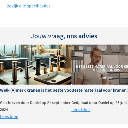
inbouwkraan te demonteren
Bekijk alle specificaties
Beschikbaar in alle stijlvolle Cobber kleuren voor
een harmonieus geheel
Gemaakt van hoogwaardige materialen voor een
Jouw vraag,
ons advies
langdurig mooie afwerking in de badkamer
Met deze uitloop pas je je inbouwkraan moeiteloos aan
je wensen aan. Ideaal voor wie flexibiliteit en een strak,
duurzaam design zoekt.
Welk (A)merk kranen is het beste voor je badkamer?
Beste materiaal voor kranen:
Geschreven door Daniel op 21 september
Geüpload door Daniel op 26 juni
Lees blog
2024
Lees blog