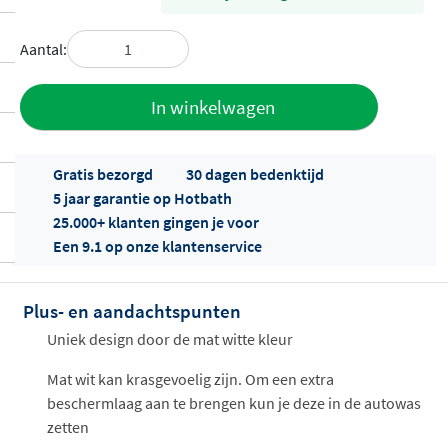
Aantal:
Toevoegen
In winkelwagen
aan offerte
Gratis bezorgd
30 dagen bedenktijd
5 jaar garantie op Hotbath
25.000+ klanten gingen je voor
Een 9.1 op onze klantenservice
Plus- en aandachtspunten
Offertes
ophalen...
Uniek design door de mat witte kleur
Mat wit kan krasgevoelig zijn. Om een extra
beschermlaag aan te brengen kun je deze in de autowas
zetten