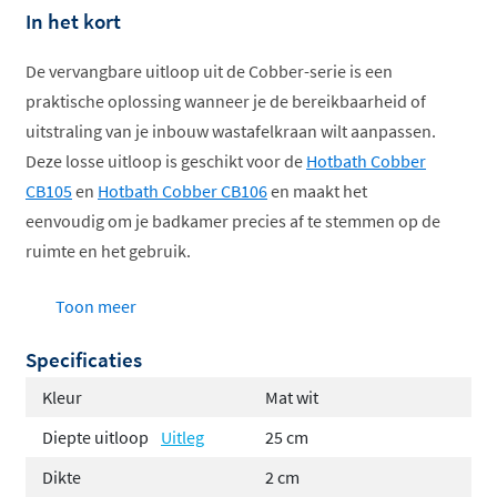
In het kort
De vervangbare uitloop uit de Cobber-serie is een
praktische oplossing wanneer je de bereikbaarheid of
uitstraling van je inbouw wastafelkraan wilt aanpassen.
Deze losse uitloop is geschikt voor de
Hotbath Cobber
CB105
en
Hotbath Cobber CB106
en maakt het
eenvoudig om je badkamer precies af te stemmen op de
ruimte en het gebruik.
Keuze uit vier lengtes (15, 18, 25 en 30 cm) zodat
Toon meer
de waterstraal altijd perfect boven de wastafel
Specificaties
terechtkomt
Ideaal voor zowel kleine wastafels (kortere
Kleur
Mat wit
uitloop) als diepe of brede wastafels (langere
Diepte uitloop
Uitleg
25 cm
uitloop)
Dikte
2 cm
Eenvoudig te vervangen zonder de complete