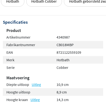
Hotbath
Hotbath Cobber
Hotbath geborsteld zw
Waterbesparend en duurzaam
Met een
volumestroomklasse Z
(4,2 tot 6,9 liter per
Specificaties
minuut) draagt deze kraan bij aan bewust watergebruik.
De eengreeps mengkraan is eenvoudig aan te sluiten op
Product
standaard 3/8" waterleidingen en biedt directe controle
Artikelnummer
4340987
over zowel de temperatuur als de waterstroom. Een
Fabrikantnummer
CB018MBP
slimme keuze voor wie kwaliteit, design en
EAN
8721122559109
duurzaamheid belangrijk vindt.
Merk
Hotbath
Serie
Cobber
Maatvoering
Diepte uitloop
Uitleg
10,9 cm
Hoogte uitloop
8,9 cm
Hoogte kraan
Uitleg
14,3 cm