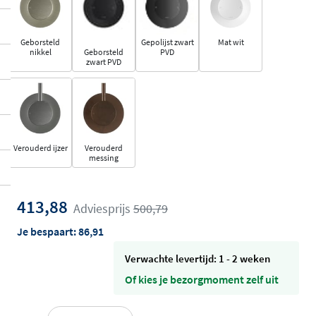
Geborsteld
Gepolijst zwart
Mat wit
nikkel
Geborsteld
PVD
zwart PVD
Verouderd ijzer
Verouderd
messing
413,88
Adviesprijs
500,79
Je bespaart:
86,91
Verwachte levertijd: 1 - 2 weken
Of kies je bezorgmoment zelf uit