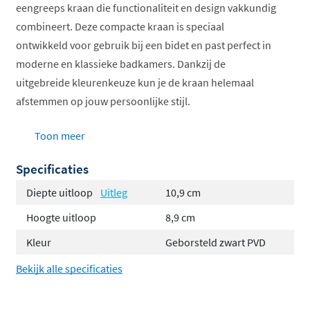
eengreeps kraan die functionaliteit en design vakkundig
combineert. Deze compacte kraan is speciaal
ontwikkeld voor gebruik bij een bidet en past perfect in
moderne en klassieke badkamers. Dankzij de
uitgebreide kleurenkeuze kun je de kraan helemaal
afstemmen op jouw persoonlijke stijl.
Eengreeps bediening voor gemakkelijk gebruik
Toon meer
Verkrijgbaar in vele exclusieve afwerkingen
Specificaties
Compact en ruimtebesparend ontwerp
Belgaqua keurmerk voor kwaliteit
Diepte uitloop
Uitleg
10,9 cm
Inclusief Hotbath Flower Power System
Hoogte uitloop
8,9 cm
De veelzijdige Cobber collectie
Kleur
Geborsteld zwart PVD
Bekijk alle specificaties
De
Cobber serie
van Hotbath staat bekend om zijn
tijdloze vormentaal en brede scala aan afwerkingen. Van