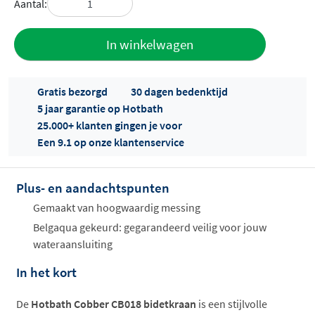
Aantal:
Toevoegen
In winkelwagen
aan offerte
Gratis bezorgd
30 dagen bedenktijd
5 jaar garantie op Hotbath
25.000+ klanten gingen je voor
Een 9.1 op onze klantenservice
Plus- en aandachtspunten
Offertes
ophalen...
Gemaakt van hoogwaardig messing
Belgaqua gekeurd: gegarandeerd veilig voor jouw
wateraansluiting
In het kort
De
Hotbath Cobber CB018 bidetkraan
is een stijlvolle