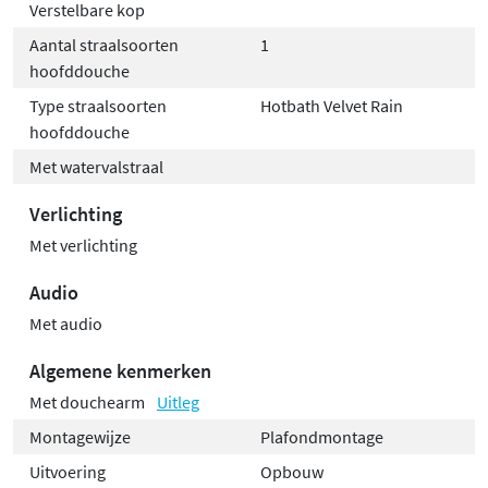
Verstelbare kop
Aantal straalsoorten
1
hoofddouche
Type straalsoorten
Hotbath Velvet Rain
hoofddouche
Met watervalstraal
Verlichting
Met verlichting
Audio
Met audio
Algemene kenmerken
Met douchearm
Uitleg
Montagewijze
Plafondmontage
Uitvoering
Opbouw