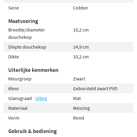
Serie
Cobber
Waterbesparend en duurzaam
Maatvoering
Met een maximale doorstroom van 6,6 liter per minuut
Breedte/diameter
10,2 cm
(volumestroomklasse Z) is deze hoofddouche
zuinig in
douchekop
waterverbruik
zonder dat dit ten koste gaat van
Diepte douchekop
14,9 cm
comfort. De hoogwaardige messing constructie en PVD-
Dikte
10,2 cm
afwerkingen garanderen duurzaamheid en behoud van
kleur, zelfs na jarenlang gebruik.
Uiterlijke kenmerken
Kleurgroep
Zwart
Kleur
Geborsteld zwart PVD
Glansgraad
Uitleg
Mat
Materiaal
Messing
Vorm
Rond
Gebruik & bediening