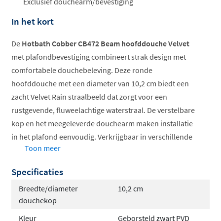
Exclusief douchearm/bevestiging
In het kort
De
Hotbath Cobber CB472 Beam hoofddouche Velvet
met plafondbevestiging combineert strak design met
comfortabele douchebeleving. Deze ronde
hoofddouche met een diameter van 10,2 cm biedt een
zacht Velvet Rain straalbeeld dat zorgt voor een
rustgevende, fluweelachtige waterstraal. De verstelbare
kop en het meegeleverde douchearm maken installatie
in het plafond eenvoudig. Verkrijgbaar in verschillende
Toon meer
kleuren, van mat zwart tot geborsteld messing PVD, past
deze hoofddouche in elke badkamerstijl.
Specificaties
Velvet Rain straal voor zachte beleving
Breedte/diameter
10,2 cm
Verstelbare douchekop
douchekop
Ronde vorm, 10,2 cm diameter
Kleur
Geborsteld zwart PVD