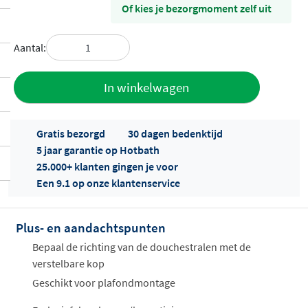
Of kies je bezorgmoment zelf uit
Aantal:
Toevoegen
In winkelwagen
aan offerte
Gratis bezorgd
30 dagen bedenktijd
5 jaar garantie op Hotbath
25.000+ klanten gingen je voor
Een 9.1 op onze klantenservice
Plus- en aandachtspunten
Offertes
ophalen...
Bepaal de richting van de douchestralen met de
verstelbare kop
Geschikt voor plafondmontage