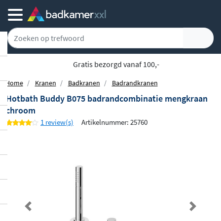
Gratis bezorgd vanaf 100,-
Home
Kranen
Badkranen
Badrandkranen
Hotbath Buddy B075 badrandcombinatie mengkraan
chroom
1 review(s)
Artikelnummer: 25760
Previous
Next