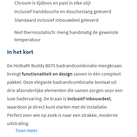
ophalen...
Chroom is tijdloos en past in elke stijl
Inclusief handdouche en doucheslang geleverd
Standaard inclusief inbouwdeel geleverd
Niet thermostatisch: meng handmatig de gewenste
temperatuur
In het kort
De Hotbath Buddy B075 badrandcombinatie mengkraan
brengt
functionaliteit en design
samen in één compleet
pakket. Deze elegante badrandcombinatie bestaat uit
drie afzonderlijke elementen die samen zorgen voor een
luxe badervaring. De kraan is
inclusief inbouwdeel
,
waardoor je direct kunt starten met de installatie.
Perfect voor wie op zoek is naar een strakke, moderne
uitstraling.
Toon meer
Complete 3-gats badrandcombinatie