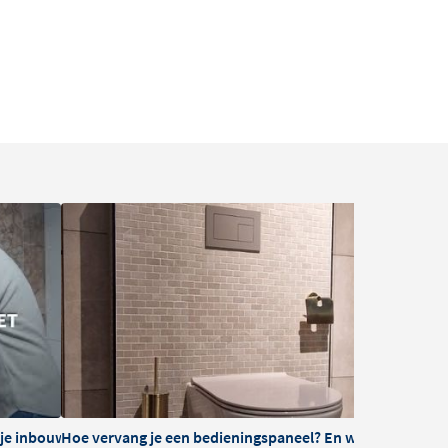
a je inbouwreservoir
Hoe vervang je een bedieningspaneel? En wat zijn je opti