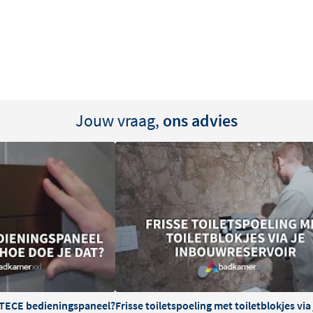
Jouw vraag,
ons advies
n activeert de spoeling
ding van bacteriën en zorgt
r is nauwkeurig afgesteld
 onnodig waterspoeling
rgt voor een continue en
ervangen. Dit maakt het
 TECE bedieningspaneel?
Frisse toiletspoeling met toiletblokjes vi