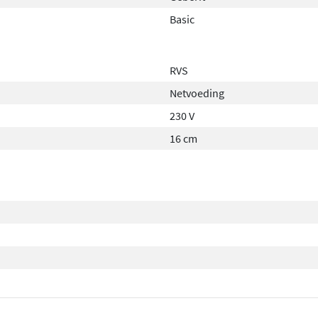
Basic
RVS
Netvoeding
230 V
16 cm