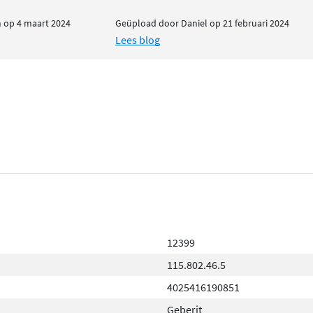
entie, zoals
 op 4 maart 2024
Geüpload door Daniel op 21 februari 2024
 installatie is eenvoudig
Lees blog
angbare standaarden.
erne en strakke uitstraling
at is uitgevoerd in
of mat chroom. De mat
oed combineert met andere
12399
115.802.46.5
4025416190851
Geberit