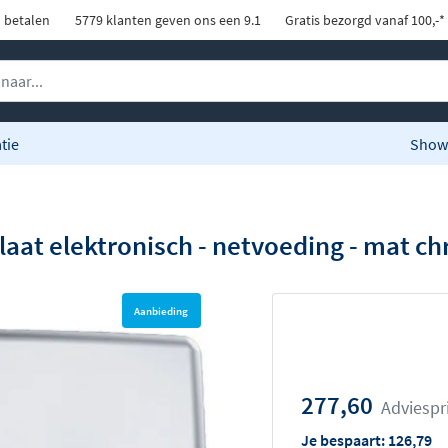
d betalen
5779 klanten geven ons een 9.1
Gratis bezorgd vanaf 100,-*
tie
Show
plaat elektronisch - netvoeding - mat c
Aanbieding
277,60
Adviespr
Je bespaart:
126,79