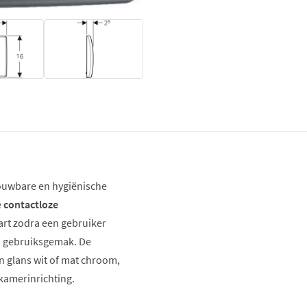
ouwbare en hygiënische
e
contactloze
art zodra een gebruiker
n gebruiksgemak. De
n glans wit of mat chroom,
dkamerinrichting.