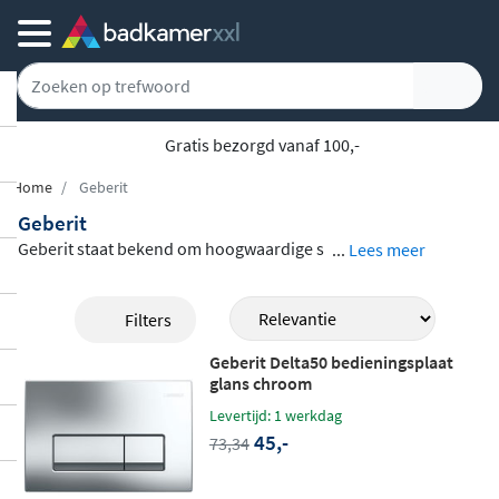
Gratis bezorgd vanaf 100,-
Home
Geberit
Geberit
Geberit staat bekend om hoogwaardige s
...
Lees meer
anitairoplossingen voor zowel thuis als pr
ofessionele omgevingen. In dit brede asso
Filters
rtiment vind je
bedieningsplaten, inbouw
Geberit Delta50 bedieningsplaat
reservoirs, urinoirsystemen, douchewc's
glans chroom
en onderhoudsproducten
, allemaal afko
Levertijd: 1 werkdag
mstig van dit betrouwbare merk. Of je nu
45,-
73,34
op zoek bent naar een stijlvolle bediening
splaat in chroom of mat wit, een slim inbo