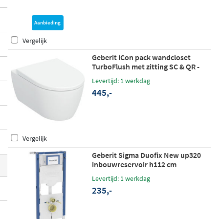
uwsysteem voor urinoirs, of reinigings- en
vervangingsproducten voor je AquaClean
Aanbieding
douchewc, hier vind je alles wat je nodig h
Vergelijk
ebt. Geberit combineert
functioneel desig
Geberit iCon pack wandcloset
n met slimme technologie
voor een comf
TurboFlush met zitting SC & QR -
ortabele en hygiënische sanitaire ruimte.
glans wit
Levertijd: 1 werkdag
445,-
Vergelijk
Geberit Sigma Duofix New up320
inbouwreservoir h112 cm
Levertijd: 1 werkdag
235,-