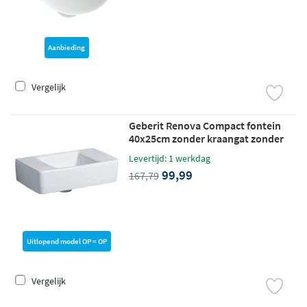
Aanbieding
Vergelijk
Geberit Renova Compact fontein
40x25cm zonder kraangat zonder
overloop Keratect wit
Levertijd: 1 werkdag
99,99
167,79
Uitlopend model OP = OP
Vergelijk