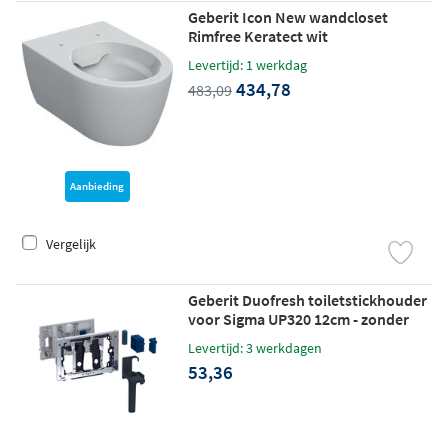
Geberit Icon New wandcloset
Rimfree Keratect wit
Levertijd: 1 werkdag
434,78
483,09
Aanbieding
Vergelijk
Geberit Duofresh toiletstickhouder
voor Sigma UP320 12cm - zonder
geurzuivering - antracietgrijs RAL
Levertijd: 3 werkdagen
7016
53,36