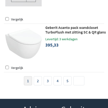
Vergelijk
Geberit Acanto pack wandcloset
TurboFlush met zitting SC & QR glans
wit
Levertijd: 3 werkdagen
395,33
Vergelijk
1
2
3
4
5