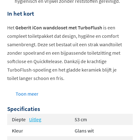
hygiënisch en vrijwel zonder reststoffen gereinigd.
In het kort
Het
Geberit iCon wandcloset met TurboFlush
is een
compleet toiletpakket dat design, hygiëne en comfort
samenbrengt. Deze set bestaat uit een strak wandtoilet
zonder spoelrand en een bijpassende toiletzitting met
softclose en QuickRelease. Dankzij de krachtige
TurboFlush-spoeling en het gladde keramiek blijft je
toilet langer schoon en fris.
Zonder spoelrand voor optimale hygiëne
Toon meer
TurboFlush wervelspoeling
Specificaties
Inclusief softclose zitting met QuickRelease
Verkrijgbaar in glanzend en mat wit
Diepte
Uitleg
53 cm
Ook met Keratect coating
Kleur
Glans wit