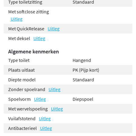
Type toiletzitting
Standaard
Met softclose zitting
Uitleg
Met QuickRelease
Uitleg
Met deksel
Uitleg
Algemene kenmerken
Type toilet
Hangend
Plaats uitlaat
PK (Pijp kort)
Diepte model
Standaard
Zonder spoelrand
Uitleg
Spoelvorm
Uitleg
Diepspoel
Met wervelspoeling
Uitleg
Vuilafstotend
Uitleg
Antibacterieel
Uitleg