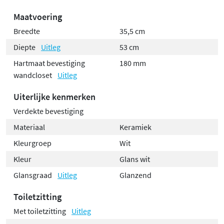
Maatvoering
Breedte
35,5 cm
Diepte
Uitleg
53 cm
Hartmaat bevestiging
180 mm
wandcloset
Uitleg
Uiterlijke kenmerken
Verdekte bevestiging
Materiaal
Keramiek
Kleurgroep
Wit
Kleur
Glans wit
Glansgraad
Uitleg
Glanzend
Toiletzitting
Met toiletzitting
Uitleg