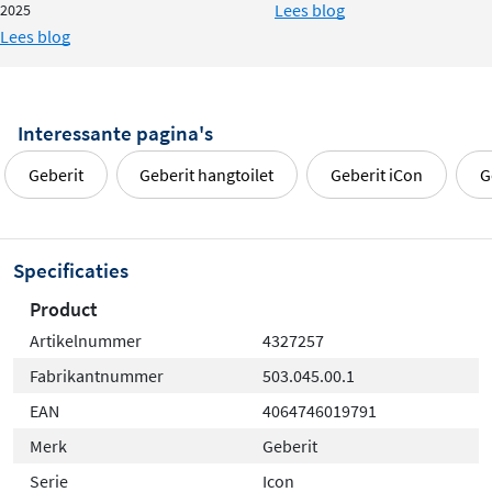
Lees blog
2025
Lees blog
Interessante pagina's
Geberit
Geberit hangtoilet
Geberit iCon
G
Specificaties
Product
Artikelnummer
4327257
Fabrikantnummer
503.045.00.1
EAN
4064746019791
Merk
Geberit
Serie
Icon