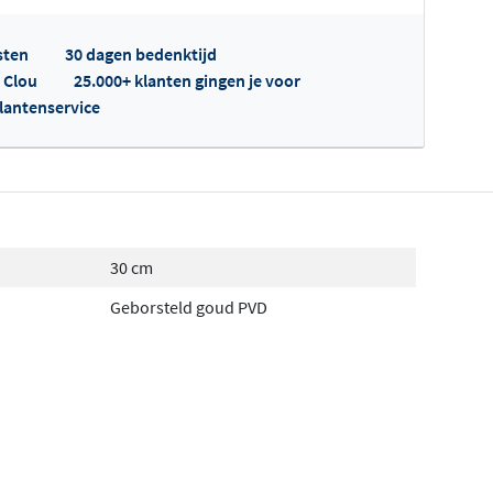
sten
30 dagen bedenktijd
p Clou
25.000+ klanten gingen je voor
klantenservice
fertes ophalen...
30 cm
Geborsteld goud PVD