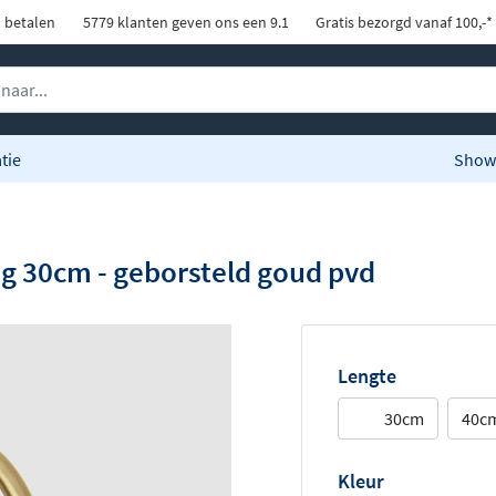
d betalen
5779 klanten geven ons een 9.1
Gratis bezorgd vanaf 100,-*
tie
Show
ng 30cm - geborsteld goud pvd
Lengte
30cm
40c
Kleur