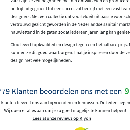
2000 zijn ze zelf begonnen met het ontwikkelen en produceren
bedrijf uitgegroeid tot een succesvol bedrijf met een vast t
designers. Met een collectie dat voortvloeit uit passie voor s
vertrouwd gezicht geworden in de Nederlandse sanitair ma
nauwlettend in de gaten zodat iedereen jaren lang kan geniet
Clou levert topkwaliteit en design tegen een betaalbare prijs
kunnen ze dit goed waarborgen. Laat je inspireren door de v
design met vele mogelijkheden.
9
779 Klanten beoordelen ons met een
klanten beveelt ons aan bij vrienden en kennissen. De feiten liegen
Wij doen er alles aan om je zo goed mogelijk te kunnen helpen!
Lees al onze reviews op Kiyoh