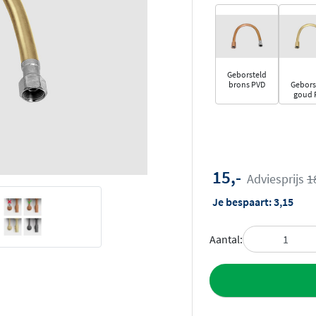
Geborsteld
brons PVD
Gebors
goud 
15,-
Adviesprijs
1
Je bespaart:
3,15
Aantal:
Toevoegen aan 