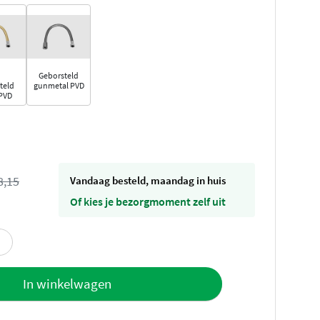
Geborsteld
teld
gunmetal PVD
PVD
8,15
vandaag besteld, maandag in huis
Of kies je bezorgmoment zelf uit
offerte
In winkelwagen