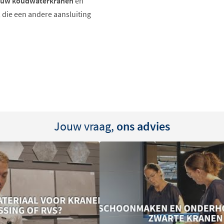
uw koudwaterkranen
en
die een andere aansluiting
oekstopkraan, voor een
 een strakke en duurzame
Jouw vraag,
ons advies
t ze eenvoudig te monteren
onteinkraan, zijn de