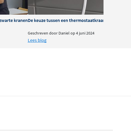
zwarte kranen
De keuze tussen een thermostaatkraan of mengkra
B
Geschreven door Daniel op 4 juni 2024
G
Lees blog
L