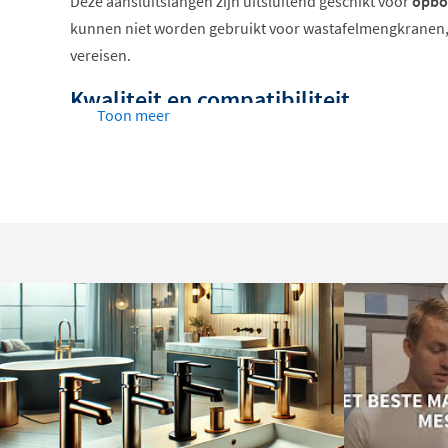
Deze aansluitslangen zijn uitsluitend geschikt voor
opbo
kunnen niet worden gebruikt voor wastafelmengkranen, 
vereisen.
Kwaliteit en compatibiliteit
Toon meer
Te combineren met de gekleurde Clou Marathon h
perfect afgestemd geheel.
Gemaakt van PVD, met een gladde behuizing voor
afwerking.
Voorzien van 2x 3/8" en 1x 1/2" aansluiting, zoda
zijn.
Keuze uit twee lengtes
Afhankelijk van de afstand tussen je hoekstopkraan en f
slangen verkrijgbaar in: