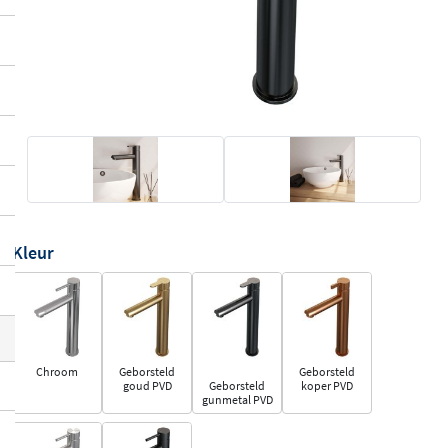
Kleur
Chroom
Geborsteld
Geborsteld
goud PVD
Geborsteld
koper PVD
gunmetal PVD