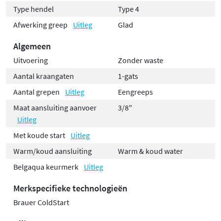
Type hendel
Type 4
Afwerking greep
Uitleg
Glad
Algemeen
Uitvoering
Zonder waste
Aantal kraangaten
1-gats
Aantal grepen
Uitleg
Eengreeps
Maat aansluiting aanvoer
3/8"
Uitleg
Met koude start
Uitleg
Warm/koud aansluiting
Warm & koud water
Belgaqua keurmerk
Uitleg
Merkspecifieke technologieën
Brauer ColdStart