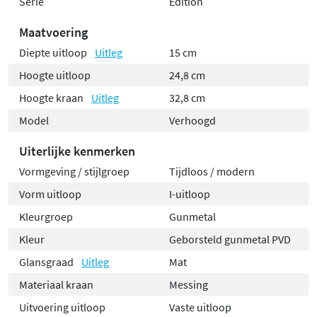
Serie
Edition
Maatvoering
Diepte uitloop
Uitleg
15 cm
Hoogte uitloop
24,8 cm
Hoogte kraan
Uitleg
32,8 cm
Model
Verhoogd
Uiterlijke kenmerken
Vormgeving / stijlgroep
Tijdloos / modern
Vorm uitloop
I-uitloop
Kleurgroep
Gunmetal
Kleur
Geborsteld gunmetal PVD
Glansgraad
Uitleg
Mat
Materiaal kraan
Messing
Uitvoering uitloop
Vaste uitloop