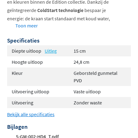
en kleuren binnen de Edition collectie. Dankzij de
geïntegreerde
ColdStart technologie
bespaar je
energie: de kraan start standaard met koud water,
Toon meer
waardoor je alleen warm water gebruikt wanneer je dit
bewust aangeeft.
Specificaties
Geschikt voor opbouwwastafels
Diepte uitloop
Uitleg
15 cm
ColdStart voor energiebesparing
Hoogte uitloop
24,8 cm
Verkrijgbaar in diverse kleuren
Kleur
Geborsteld gunmetal
Keuze uit vijf handgreepmodellen
PVD
Duurzame PVD coating
Uitvoering uitloop
Vaste uitloop
Strak en tijdloos design
Uitvoering
Zonder waste
Het verhoogde model met I-uitloop past perfect bij
Bekijk alle specificaties
moderne badkamers en geeft je wastafel een luxe
Bijlagen
uitstraling. De strakke lijnen en het tijdloze ontwerp
5-GM-002-HD4_T.pdf
zorgen ervoor dat deze kraan jarenlang mooi blijft en bij