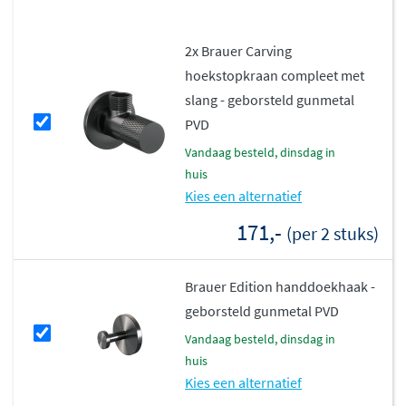
oppervlakte die bestand is tegen dagelijks gebruik. De
chromen variant heeft een glanzende finish die
2x Brauer Carving
makkelijk schoon te maken is. Alle uitvoeringen zijn
hoekstopkraan compleet met
ontworpen om jarenlang mooi te blijven, zelfs in een
slang - geborsteld gunmetal
vochtige badkameromgeving.
PVD
vandaag besteld, dinsdag in
huis
Kies een alternatief
171,-
(per 2 stuks)
Brauer Edition handdoekhaak -
geborsteld gunmetal PVD
vandaag besteld, dinsdag in
huis
Kies een alternatief