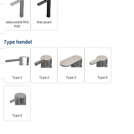
Geborsteld RVS
Mat zwart
PVD
Type hendel
Type 1
Type 2
Type 3
Type 4
Type 5