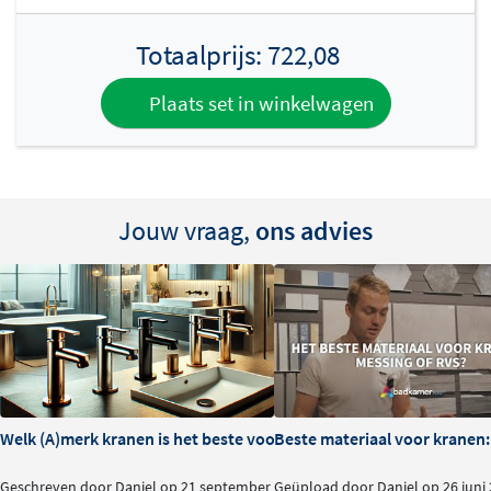
Totaalprijs:
722,08
Plaats set in winkelwagen
Jouw vraag,
ons advies
Welk (A)merk kranen is het beste voor je badkamer?
Beste materiaal voor kranen:
Geschreven door Daniel op 21 september
Geüpload door Daniel op 26 juni