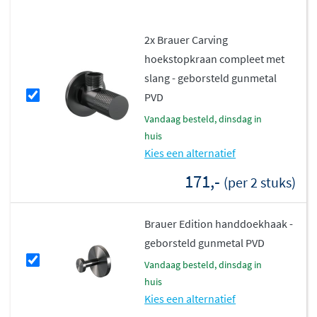
oppervlakte die bestand is tegen dagelijks gebruik. De
chromen variant heeft een glanzende finish die
2x Brauer Carving
makkelijk schoon te maken is. Alle uitvoeringen zijn
hoekstopkraan compleet met
ontworpen om jarenlang mooi te blijven, zelfs in een
slang - geborsteld gunmetal
vochtige badkameromgeving.
PVD
vandaag besteld, dinsdag in
huis
Kies een alternatief
171,-
(per 2 stuks)
Brauer Edition handdoekhaak -
geborsteld gunmetal PVD
vandaag besteld, dinsdag in
huis
Kies een alternatief