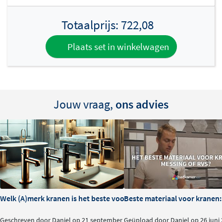
Totaalprijs:
722,08
Plaats set in winkelwagen
Jouw vraag,
ons advies
Welk (A)merk kranen is het beste voor je badkamer?
Beste materiaal voor kranen:
Geschreven door Daniel op 21 september
Geüpload door Daniel op 26 juni