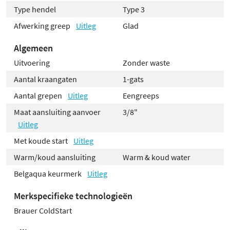
Type hendel
Type 3
Afwerking greep
Uitleg
Glad
Algemeen
Uitvoering
Zonder waste
Aantal kraangaten
1-gats
Aantal grepen
Uitleg
Eengreeps
Maat aansluiting aanvoer
3/8"
Uitleg
Met koude start
Uitleg
Warm/koud aansluiting
Warm & koud water
Belgaqua keurmerk
Uitleg
Merkspecifieke technologieën
Brauer ColdStart