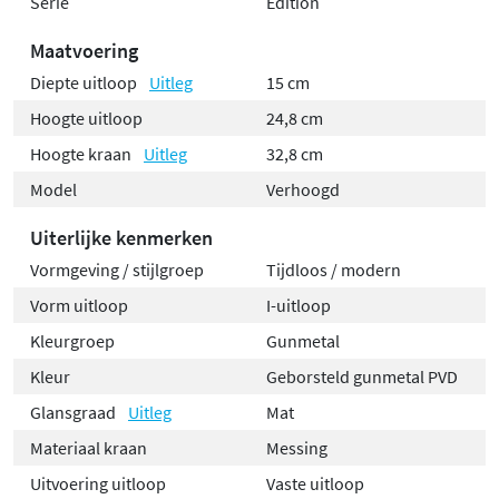
Serie
Edition
Maatvoering
Diepte uitloop
Uitleg
15 cm
Hoogte uitloop
24,8 cm
Hoogte kraan
Uitleg
32,8 cm
Model
Verhoogd
Uiterlijke kenmerken
Vormgeving / stijlgroep
Tijdloos / modern
Vorm uitloop
I-uitloop
Kleurgroep
Gunmetal
Kleur
Geborsteld gunmetal PVD
Glansgraad
Uitleg
Mat
Materiaal kraan
Messing
Uitvoering uitloop
Vaste uitloop