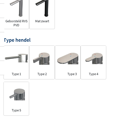
Geborsteld RVS
Mat zwart
PVD
Type hendel
Type 1
Type 2
Type 3
Type 4
Type 5