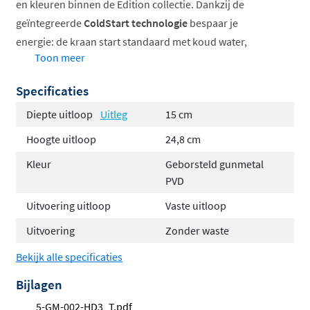
en kleuren binnen de Edition collectie. Dankzij de
geïntegreerde
ColdStart technologie
bespaar je
energie: de kraan start standaard met koud water,
Toon meer
waardoor je alleen warm water gebruikt wanneer je dit
bewust aangeeft.
Specificaties
Geschikt voor opbouwwastafels
Diepte uitloop
Uitleg
15 cm
ColdStart voor energiebesparing
Hoogte uitloop
24,8 cm
Verkrijgbaar in diverse kleuren
Kleur
Geborsteld gunmetal
Keuze uit vijf handgreepmodellen
PVD
Duurzame PVD coating
Uitvoering uitloop
Vaste uitloop
Strak en tijdloos design
Uitvoering
Zonder waste
Het verhoogde model met I-uitloop past perfect bij
Bekijk alle specificaties
moderne badkamers en geeft je wastafel een luxe
Bijlagen
uitstraling. De strakke lijnen en het tijdloze ontwerp
5-GM-002-HD3_T.pdf
zorgen ervoor dat deze kraan jarenlang mooi blijft en bij