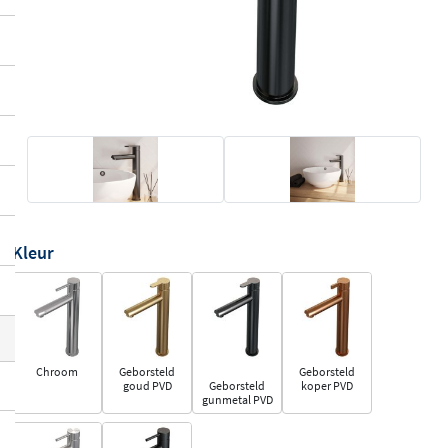
Kleur
Chroom
Geborsteld
Geborsteld
goud PVD
Geborsteld
koper PVD
gunmetal PVD