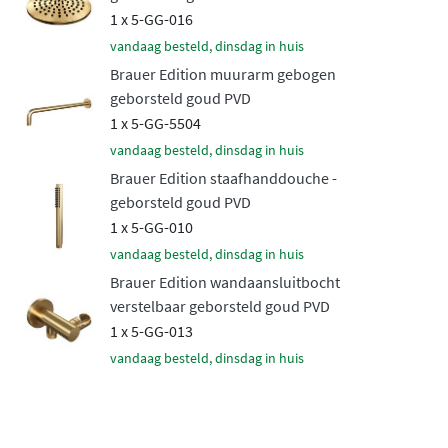
1 x 5-GG-016
klassieke
glanzende chroom
zijn er moderne matte PVD-
vandaag besteld, dinsdag in huis
afwerkingen verkrijgbaar in geborsteld goud,
Brauer Edition muurarm gebogen
geborsteld koper, geborsteld gunmetal, geborsteld RVS
geborsteld goud PVD
en mat zwart. Deze hoogwaardige PVD-coating is
1 x 5-GG-5504
bijzonder duurzaam, krasbestendig en behoudt
vandaag besteld, dinsdag in huis
jarenlang zijn mooie uitstraling.
Brauer Edition staafhanddouche -
Betrouwbare
geborsteld goud PVD
thermostaattechnologie
1 x 5-GG-010
vandaag besteld, dinsdag in huis
Het hart van deze doucheset is de ingebouwde
Brauer Edition wandaansluitbocht
thermostaatkraan met veilige temperatuurregeling
.
verstelbaar geborsteld goud PVD
1 x 5-GG-013
Deze zorgt ervoor dat de watertemperatuur altijd stabiel
vandaag besteld, dinsdag in huis
blijft, zelfs wanneer ergens anders in huis water wordt
gebruikt. Het inbouwdeel verdwijnt volledig in de muur,
waardoor alleen de elegante bedieningsknoppen
zichtbaar blijven. Het hoogwaardige messing