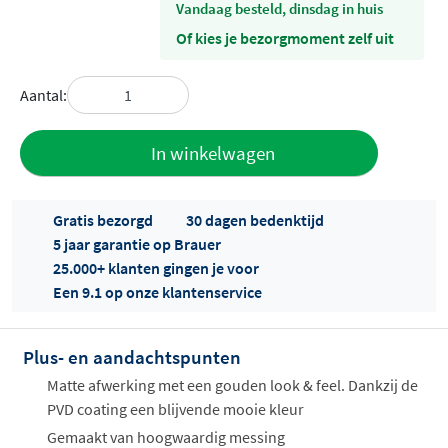
vandaag besteld, dinsdag in huis
Of kies je bezorgmoment zelf uit
Aantal:
Toevoegen
In winkelwagen
aan offerte
Gratis bezorgd
30 dagen bedenktijd
5 jaar garantie op Brauer
25.000+ klanten gingen je voor
Een 9.1 op onze klantenservice
Plus- en aandachtspunten
Offertes
ophalen...
Matte afwerking met een gouden look & feel. Dankzij de
PVD coating een blijvende mooie kleur
Gemaakt van hoogwaardig messing