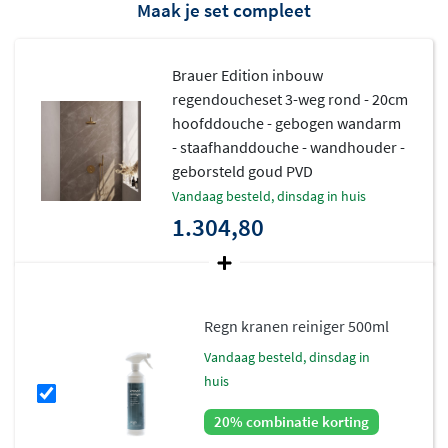
Maak je set compleet
binnenwerk staat garant voor jarenlang zorgeloos
doucheplezier.
Brauer Edition inbouw
regendoucheset 3-weg rond - 20cm
hoofddouche - gebogen wandarm
- staafhanddouche - wandhouder -
geborsteld goud PVD
vandaag besteld, dinsdag in huis
1.304,80
Regn kranen reiniger 500ml
vandaag besteld, dinsdag in
huis
20% combinatie korting