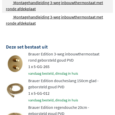
Montagehandleiding 3-weg inbouwthermostaat met
een plafondbuis voor een luxe spa-ervaring.
ronde afdekplaat
Flexibele handdouche opties
Montagehandleiding 3-weg inbouwthermostaat met
ronde afdekplaat
De set biedt keuze tussen twee types handdouches: een
minimalistisch
staafmodel voor een pure douchestraal
,
of een veelzijdige 3-standen handdouche waarmee je
Deze set bestaat uit
eenvoudig wisselt tussen verschillende waterpatronen
Brauer Edition 3-weg inbouwthermostaat
via een drukknop. Je kunt de handdouche plaatsen in
rond geborsteld goud PVD
een vaste wandhouder of aan een glijstang voor in
1 x 5-GG-265
hoogte verstelbaar comfort. Beide varianten worden
vandaag besteld, dinsdag in huis
compleet geleverd met een 150cm flexibele
Brauer Edition doucheslang 150cm glad -
doucheslang.
geborsteld goud PVD
Uitgebreide kleurcollectie
1 x 5-GG-012
vandaag besteld, dinsdag in huis
De Edition collectie kenmerkt zich door uitgebreide
Brauer Edition regendouche 20cm -
keuzemogelijkheden in kleur en afwerking. Naast het
geborsteld goud PVD