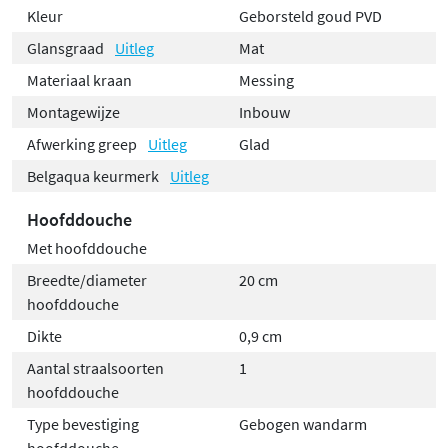
Kleur
Geborsteld goud PVD
Glansgraad
Uitleg
Mat
Materiaal kraan
Messing
Montagewijze
Inbouw
Afwerking greep
Uitleg
Glad
Belgaqua keurmerk
Uitleg
Hoofddouche
Met hoofddouche
Breedte/diameter
20 cm
hoofddouche
Dikte
0,9 cm
Aantal straalsoorten
1
hoofddouche
Type bevestiging
Gebogen wandarm
hoofddouche