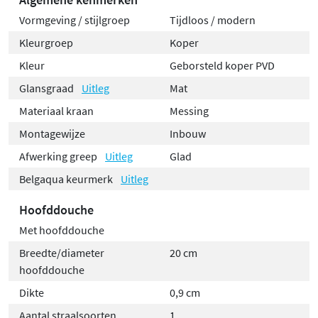
Vormgeving / stijlgroep
Tijdloos / modern
Kleurgroep
Koper
Kleur
Geborsteld koper PVD
Glansgraad
Uitleg
Mat
Materiaal kraan
Messing
Montagewijze
Inbouw
Afwerking greep
Uitleg
Glad
Belgaqua keurmerk
Uitleg
Hoofddouche
Met hoofddouche
Breedte/diameter
20 cm
hoofddouche
Dikte
0,9 cm
Aantal straalsoorten
1