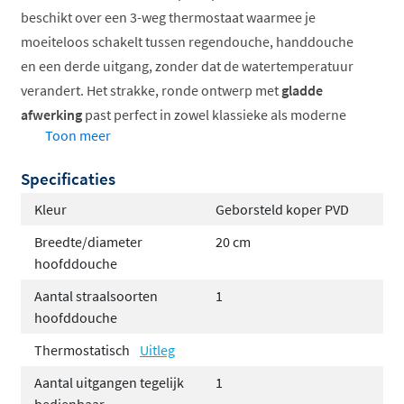
beschikt over een 3-weg thermostaat waarmee je
moeiteloos schakelt tussen regendouche, handdouche
en een derde uitgang, zonder dat de watertemperatuur
verandert. Het strakke, ronde ontwerp met
gladde
afwerking
past perfect in zowel klassieke als moderne
Toon meer
badkamers.
Specificaties
Compleet thermostatisch inbouwsysteem
Elegant rond design met gladde knoppen
Kleur
Geborsteld koper PVD
Hoofddouche in twee formaten beschikbaar
Breedte/diameter
20 cm
Ruime kleurkeuze in diverse afwerkingen
hoofddouche
Constante watertemperatuur tijdens gebruik
Aantal straalsoorten
1
Samenstellen naar eigen wens
hoofddouche
Thermostatisch
Uitleg
Met deze regendoucheset kun je jouw ideale
Aantal uitgangen tegelijk
1
doucheoplossing samenstellen. Kies uit een