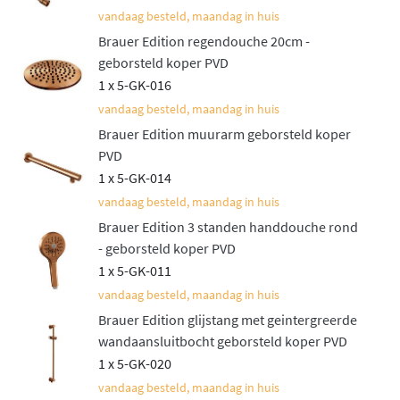
doucheslang.
vandaag besteld, maandag in huis
Uitgebreide kleurcollectie
Brauer Edition regendouche 20cm -
geborsteld koper PVD
1 x 5-GK-016
De Edition collectie kenmerkt zich door uitgebreide
vandaag besteld, maandag in huis
keuzemogelijkheden in kleur en afwerking. Naast het
Brauer Edition muurarm geborsteld koper
klassieke
glanzende chroom
zijn er moderne matte PVD-
PVD
afwerkingen verkrijgbaar in geborsteld goud,
1 x 5-GK-014
geborsteld koper, geborsteld gunmetal, geborsteld RVS
vandaag besteld, maandag in huis
en mat zwart. Deze hoogwaardige PVD-coating is
Brauer Edition 3 standen handdouche rond
bijzonder duurzaam, krasbestendig en behoudt
- geborsteld koper PVD
jarenlang zijn mooie uitstraling.
1 x 5-GK-011
Betrouwbare
vandaag besteld, maandag in huis
thermostaattechnologie
Brauer Edition glijstang met geintergreerde
wandaansluitbocht geborsteld koper PVD
1 x 5-GK-020
Het hart van deze doucheset is de ingebouwde
vandaag besteld, maandag in huis
thermostaatkraan met veilige temperatuurregeling
.