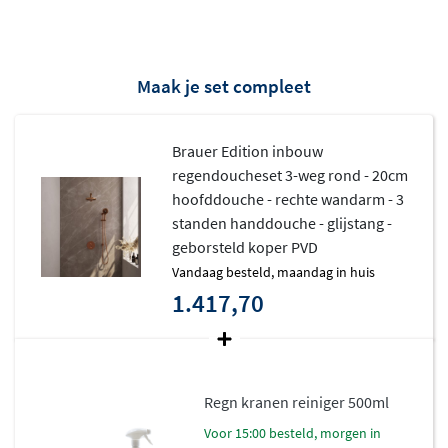
Deze zorgt ervoor dat de watertemperatuur altijd stabiel
blijft, zelfs wanneer ergens anders in huis water wordt
gebruikt. Het inbouwdeel verdwijnt volledig in de muur,
Maak je set compleet
waardoor alleen de elegante bedieningsknoppen
zichtbaar blijven. Het hoogwaardige messing
Brauer Edition inbouw
binnenwerk staat garant voor jarenlang zorgeloos
regendoucheset 3-weg rond - 20cm
doucheplezier.
hoofddouche - rechte wandarm - 3
standen handdouche - glijstang -
geborsteld koper PVD
vandaag besteld, maandag in huis
1.417,70
Regn kranen reiniger 500ml
voor 15:00 besteld, morgen in