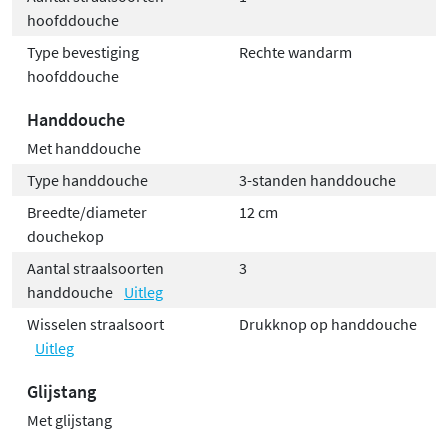
hoofddouche
Type bevestiging
Rechte wandarm
hoofddouche
Handdouche
Met handdouche
Type handdouche
3-standen handdouche
Breedte/diameter
12 cm
douchekop
Aantal straalsoorten
3
handdouche
Uitleg
Wisselen straalsoort
Drukknop op handdouche
Uitleg
Glijstang
Met glijstang