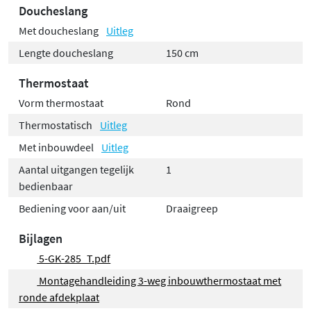
Doucheslang
Met doucheslang
Uitleg
Lengte doucheslang
150 cm
Thermostaat
Vorm thermostaat
Rond
Thermostatisch
Uitleg
Met inbouwdeel
Uitleg
Aantal uitgangen tegelijk
1
bedienbaar
Bediening voor aan/uit
Draaigreep
Bijlagen
5-GK-285_T.pdf
Montagehandleiding 3-weg inbouwthermostaat met
ronde afdekplaat