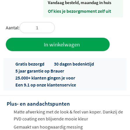
vandaag besteld, maandag in huis
Of kies je bezorgmoment zelf uit
Aantal:
Toevoegen
In winkelwagen
aan offerte
Gratis bezorgd
30 dagen bedenktijd
5 jaar garantie op Brauer
25.000+ klanten gingen je voor
Een 9.1 op onze klantenservice
Plus- en aandachtspunten
Offertes
ophalen...
Matte afwerking met de look & feel van koper. Dankzij de
PVD coating een blijvende mooie kleur
Gemaakt van hoogwaardig messing