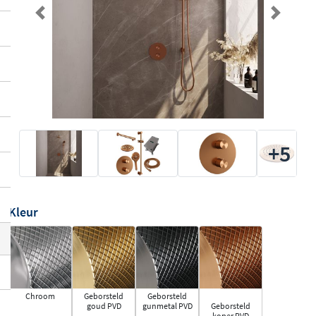
Previous
Next
+5
Kleur
Chroom
Geborsteld
Geborsteld
goud PVD
gunmetal PVD
Geborsteld
koper PVD