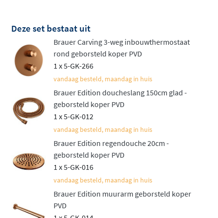
Handdouche naar jouw voorkeur
Deze set bestaat uit
Bij de handdouche heb je de keuze tussen een strak
Brauer Carving 3-weg inbouwthermostaat
staafmodel met één straalsoort of een
praktische 3-
rond geborsteld koper PVD
standen handdouche
die je met een druk op de knop
1 x 5-GK-266
kunt wisselen tussen verschillende straalpatronen. De
vandaag besteld, maandag in huis
handdouche kan worden geplaatst in een wandhouder
Brauer Edition doucheslang 150cm glad -
voor een strakke uitstraling, of aan een
verstelbare
geborsteld koper PVD
glijstang
voor maximaal gebruiksgemak. Beide opties
1 x 5-GK-012
worden geleverd inclusief een 150cm doucheslang.
vandaag besteld, maandag in huis
Ruwe elegantie in verschillende
Brauer Edition regendouche 20cm -
geborsteld koper PVD
kleuren
1 x 5-GK-016
vandaag besteld, maandag in huis
De Carving collectie is verkrijgbaar in alle Brauer
Brauer Edition muurarm geborsteld koper
kleuren, van tijdloos chroom tot moderne PVD-
PVD
afwerkingen zoals
geborsteld goud, geborsteld koper,
1 x 5-GK-014