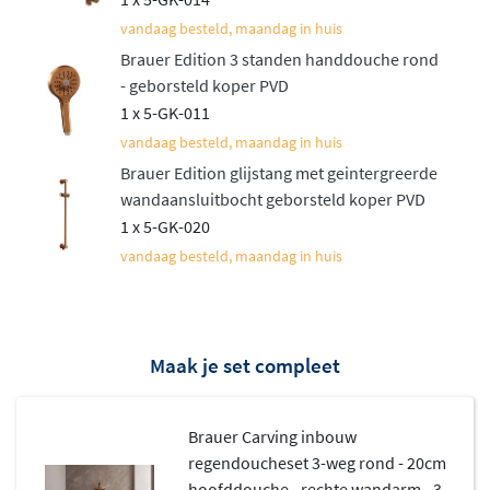
geborsteld gunmetal, geborsteld RVS en mat zwart
. De
vandaag besteld, maandag in huis
PVD-coating zorgt voor een duurzame, krasbestendige
Brauer Edition 3 standen handdouche rond
afwerking die jarenlang mooi blijft. Het messing
- geborsteld koper PVD
binnenwerk garandeert betrouwbaarheid en een lange
1 x 5-GK-011
levensduur.
vandaag besteld, maandag in huis
Veilig en comfortabel douchen
Brauer Edition glijstang met geintergreerde
wandaansluitbocht geborsteld koper PVD
1 x 5-GK-020
De ingebouwde
thermostaatkraan
houdt de
vandaag besteld, maandag in huis
watertemperatuur constant, ook als elders in huis water
wordt gebruikt. Hierdoor voorkom je vervelende
temperatuurschommelingen tijdens het douchen. Het
inbouwdeel wordt volledig weggewerkt in de wand,
Maak je set compleet
waardoor je badkamer een strakke, minimalistische
uitstraling krijgt. De thermostaat is voorzien van
Brauer Carving inbouw
gekartelde draaiknoppen die passen bij het robuuste
regendoucheset 3-weg rond - 20cm
Carving design.
hoofddouche - rechte wandarm - 3