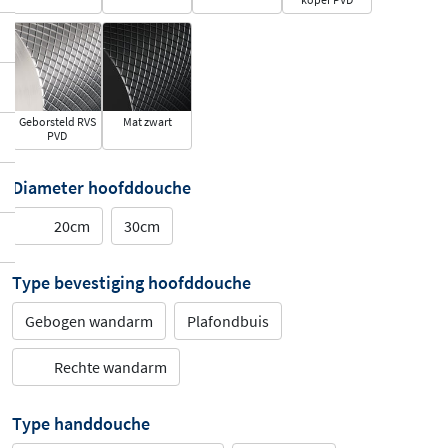
Geborsteld RVS
Mat zwart
PVD
Diameter hoofddouche
20cm
30cm
Type bevestiging hoofddouche
Gebogen wandarm
Plafondbuis
Rechte wandarm
Type handdouche