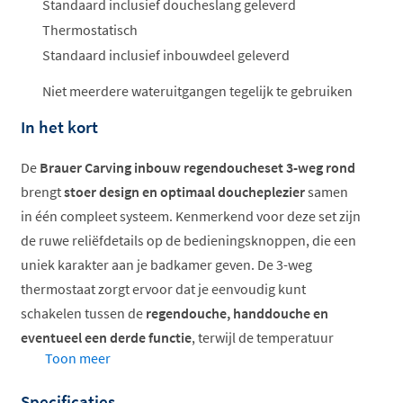
Standaard inclusief doucheslang geleverd
Thermostatisch
Standaard inclusief inbouwdeel geleverd
Niet meerdere wateruitgangen tegelijk te gebruiken
In het kort
De
Brauer Carving inbouw regendoucheset 3-weg rond
brengt
stoer design en optimaal doucheplezier
samen
in één compleet systeem. Kenmerkend voor deze set zijn
de ruwe reliëfdetails op de bedieningsknoppen, die een
uniek karakter aan je badkamer geven. De 3-weg
thermostaat zorgt ervoor dat je eenvoudig kunt
schakelen tussen de
regendouche, handdouche en
eventueel een derde functie
, terwijl de temperatuur
Toon meer
constant blijft.
Specificaties
Compleet inbouwsysteem met thermostaat