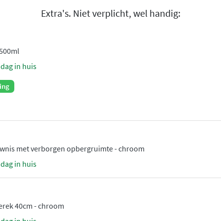
aat met drukknopbediening
Extra's. Niet verplicht, wel handig:
tgangen.
kleuren
 500ml
at zwart, geborsteld RVS
sdag in huis
VD en geborsteld gunmetal
ing
g en voorzien van een
 en eenvoudig onderhoud.
atuur constant, zelfs bij
met inbouwdeel, zodat de
uwnis met verborgen opbergruimte - chroom
sdag in huis
erek 40cm - chroom