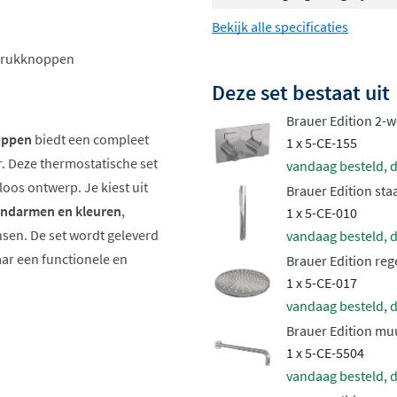
Bekijk alle specificaties
 drukknoppen
Deze set bestaat uit
Brauer Edition 2
oppen
biedt een compleet
1 x 5-CE-155
 Deze thermostatische set
vandaag besteld, d
oos ontwerp. Je kiest uit
Brauer Edition st
ndarmen en kleuren
,
1 x 5-CE-010
sen. De set wordt geleverd
vandaag besteld, d
aar een functionele en
Brauer Edition re
1 x 5-CE-017
vandaag besteld, d
Brauer Edition m
1 x 5-CE-5504
vandaag besteld, d