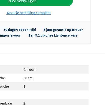
In winkelwagen
Maak je bestelling compleet
30 dagen bedenktijd
5 jaar garantie op Brauer
ingen je voor
Een 9.1 op onze klantenservice
fertes ophalen...
Chroom
che
30 cm
douche
1
dienbaar
2