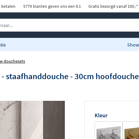
d betalen
5779 klanten geven ons een 9.1
Gratis bezorgd vanaf 100,-*
tie
Show
w douchesets
t - staafhanddouche - 30cm hoofdouch
Kleur