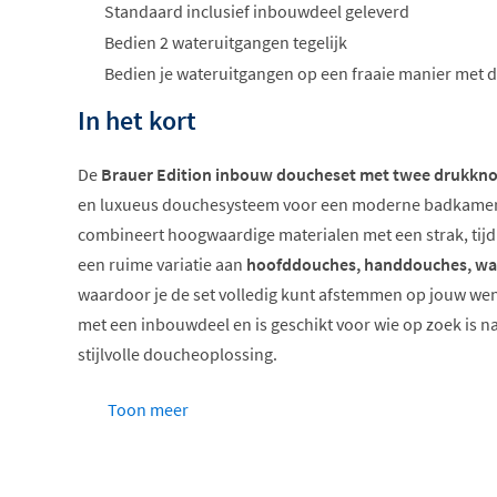
Standaard inclusief inbouwdeel geleverd
Bedien 2 wateruitgangen tegelijk
Bedien je wateruitgangen op een fraaie manier met
In het kort
De
Brauer Edition inbouw doucheset met twee drukkn
en luxueus douchesysteem voor een moderne badkamer.
combineert hoogwaardige materialen met een strak, tijdl
een ruime variatie aan
hoofddouches, handdouches, wa
waardoor je de set volledig kunt afstemmen op jouw wen
met een inbouwdeel en is geschikt voor wie op zoek is n
stijlvolle doucheoplossing.
Thermostatische inbouw doucheset
Toon meer
Twee uitgangen met drukknopbediening
Keuze uit staaf of ronde handdouche
Hoofddouche 20 cm of 30 cm