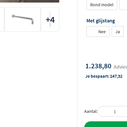
Rond model
+4
Met glijstang
Nee
Ja
1.238,80
Advies
Je bespaart:
247,32
Aantal:
Toevoegen aan 