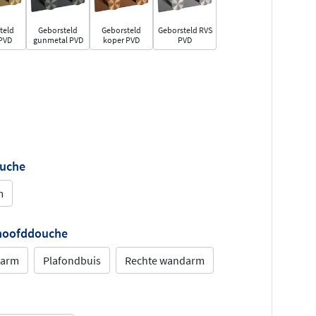
teld
Geborsteld
Geborsteld
Geborsteld RVS
PVD
gunmetal PVD
koper PVD
PVD
ouche
m
 hoofddouche
darm
Plafondbuis
Rechte wandarm