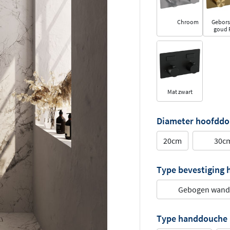
Chroom
Gebors
goud 
Mat zwart
Diameter hoofdd
20cm
30c
Type bevestiging
Gebogen wan
Type handdouche