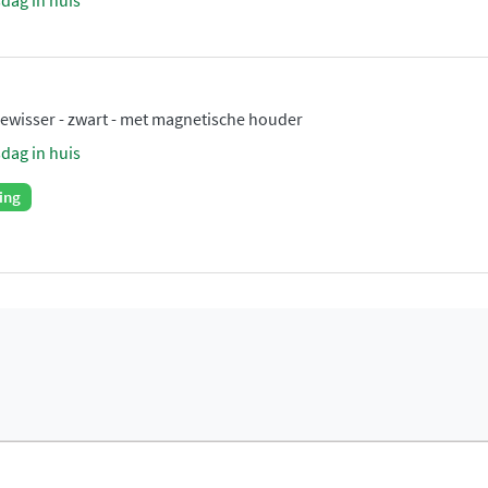
sdag in huis
wisser - zwart - met magnetische houder
sdag in huis
ing