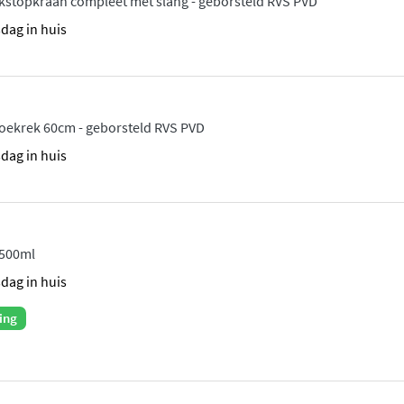
ekstopkraan compleet met slang - geborsteld RVS PVD
sdag in huis
oekrek 60cm - geborsteld RVS PVD
sdag in huis
 500ml
sdag in huis
ing