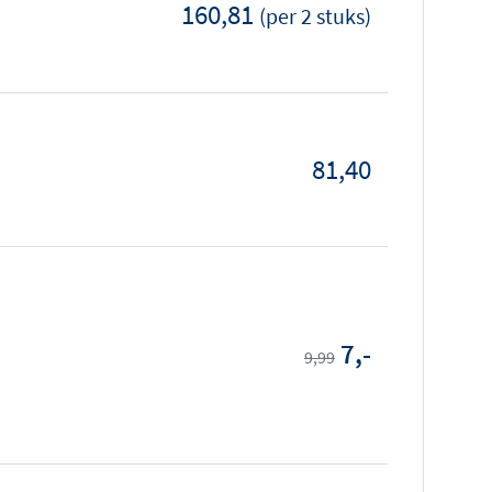
160,81
(per 2 stuks)
81,40
7,-
9,99