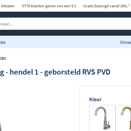
d betalen
5779 klanten geven ons een 9.1
Gratis bezorgd vanaf 100,-*
tie
Show
nen
g - hendel 1 - geborsteld RVS PVD
Kleur