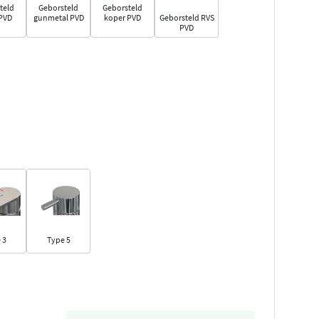
teld
Geborsteld
Geborsteld
PVD
gunmetal PVD
koper PVD
Geborsteld RVS
PVD
 3
Type 5