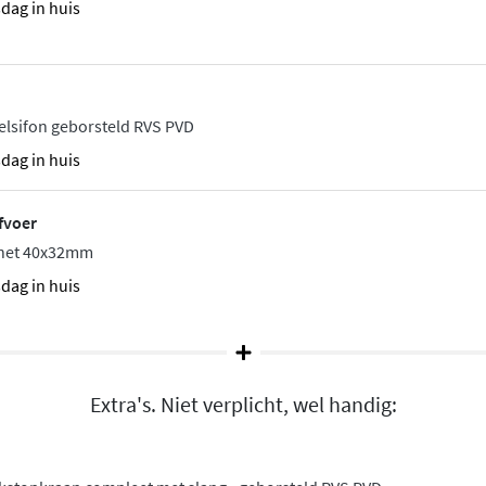
sdag in huis
aliseer je jouw kraan
elsifon geborsteld RVS PVD
e
Edition collectie
en
sdag in huis
rsteld koper, geborsteld
loze, klassieke uitstraling
fvoer
en variant die perfect past
chet 40x32mm
constructie en duurzame
sdag in huis
Extra's. Niet verplicht, wel handig: