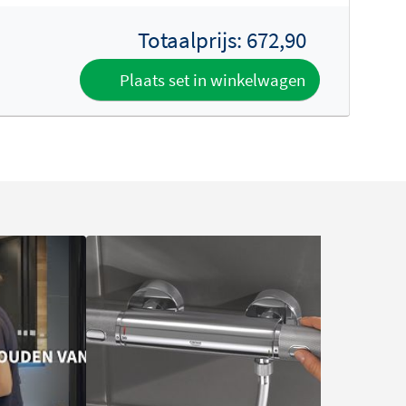
Totaalprijs:
672,90
Plaats set in winkelwagen