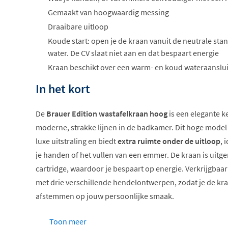
Gemaakt van hoogwaardig messing
Draaibare uitloop
Koude start: open je de kraan vanuit de neutrale stan
water. De CV slaat niet aan en dat bespaart energie
Kraan beschikt over een warm- en koud wateraanslui
In het kort
De
Brauer Edition wastafelkraan hoog
is een elegante k
moderne, strakke lijnen in de badkamer. Dit hoge model 
luxe uitstraling en biedt
extra ruimte onder de uitloop
, 
je handen of het vullen van een emmer. De kraan is uitg
cartridge, waardoor je bespaart op energie. Verkrijgbaa
met drie verschillende hendelontwerpen, zodat je de kra
afstemmen op jouw persoonlijke smaak.
Hoog model voor extra ruimte
Toon meer