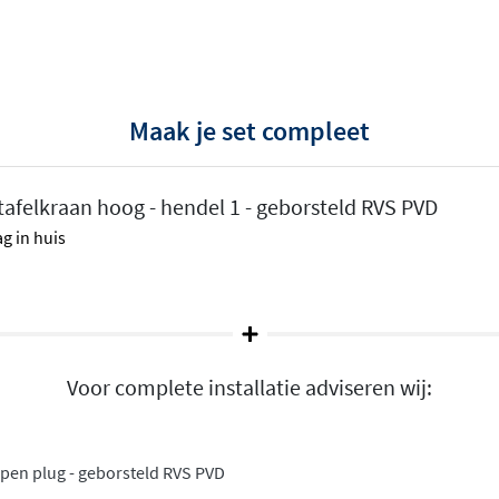
Maak je set compleet
gie
tafelkraan hoog - hendel 1 - geborsteld RVS PVD
tandaard koud water geeft
g in huis
anneer je de hendel naar
 onnodig gebruik van je cv-
ubewuste
Voor complete installatie adviseren wij:
nde hendelontwerpen
.
ak en minimalistisch, en
 open plug - geborsteld RVS PVD
hendel heeft zijn eigen