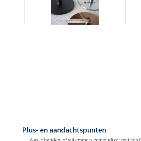
Plus- en aandachtspunten
Was je handen, of vul emmers eenvoudiger met een 