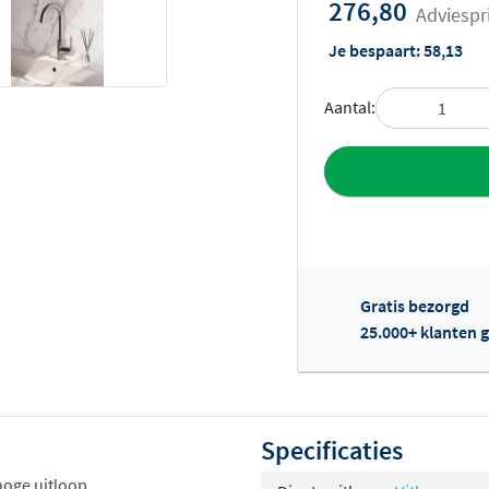
276,80
Adviespr
Je bespaart:
58,13
Aantal:
Toevoegen aan 
Gratis bezorgd
25.000+ klanten g
Of
Specificaties
hoge uitloop