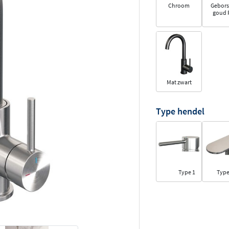
Chroom
Gebors
goud 
Mat zwart
Type hendel
Type 1
Type