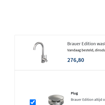
ColdStart voor energiebesparing
Draaibare uitloop voor flexibiliteit
Keuze uit drie hengels
Verkrijgbaar in zes kleuren
ColdStart technologie: bespaar ener
Brauer Edition was
De
Brauer ColdStart functie
zorgt ervoor dat de kraan s
vandaag besteld, dinsda
wanneer de hendel in de middelste stand staat. Alleen w
links draait, wordt warm water bijgemengd. Dit voorkomt
276,80
ketel en bespaart energie. Een slimme keuze voor milie
badkamergebruikers.
Drie verschillende hendelontwerpen
Bij deze wastafelkraan kun je kiezen uit
drie verschille
Plug
Hendel 1 heeft een klassieke, ronde vorm, hendel 3 is str
Brauer Edition altijd
hendel 5 biedt een eigentijdse, hoekige uitstraling. Elke 