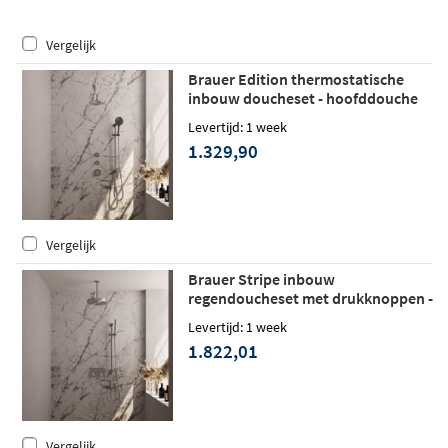
Vergelijk
Brauer Edition thermostatische
inbouw doucheset - hoofddouche
20cm - wandarm gebogen - ronde
Levertijd: 1 week
handdouche - met glijstang -
1.329,90
geborsteld RVS PVD
Vergelijk
Brauer Stripe inbouw
regendoucheset met drukknoppen -
20cm plafondbuis - staafhanddouche
Levertijd: 1 week
- glijstang - geborsteld RVS PVD
1.822,01
Vergelijk