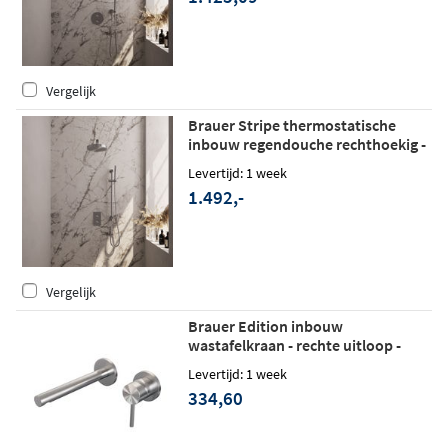
geborsteld RVS PVD
Vergelijk
Brauer Stripe thermostatische
inbouw regendouche rechthoekig -
rechte wandarm - staafhanddouche -
Levertijd: 1 week
glijstang - geborsteld RVS PVD
1.492,-
Vergelijk
Brauer Edition inbouw
wastafelkraan - rechte uitloop -
rozetten - hendel 1 rechts -
Levertijd: 1 week
geborsteld RVS PVD
334,60