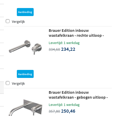
eer anders uitziet dan het geborsteld nikk
el van een andere fabrikant. Alles past per
Aanbieding
fect bij elkaar.
Vergelijk
Brauer Edition inbouw
wastafelkraan - rechte uitloop -
rozetten - hendel 5 rechts -
Levertijd: 1 werkdag
geborsteld RVS PVD
234,22
334,60
Aanbieding
Vergelijk
Brauer Edition inbouw
wastafelkraan - gebogen uitloop -
achterplaat - hendel 5 rechts -
Levertijd: 1 werkdag
geborsteld RVS PVD
250,46
357,80