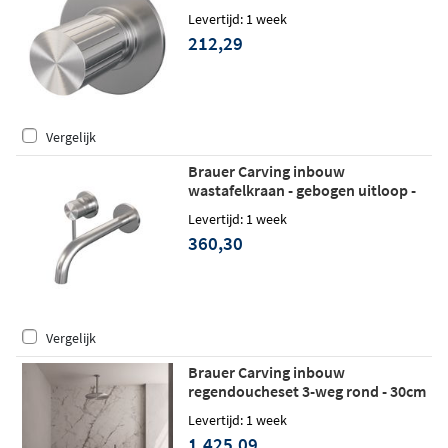
Levertijd: 1 week
212,29
Vergelijk
Brauer Carving inbouw
wastafelkraan - gebogen uitloop -
rozetten - hendel 1 links - geborsteld
Levertijd: 1 week
RVS PVD
360,30
Vergelijk
Brauer Carving inbouw
regendoucheset 3-weg rond - 30cm
hoofddouche - plafondarm -
Levertijd: 1 week
staafhanddouche - wandhouder -
1.425,09