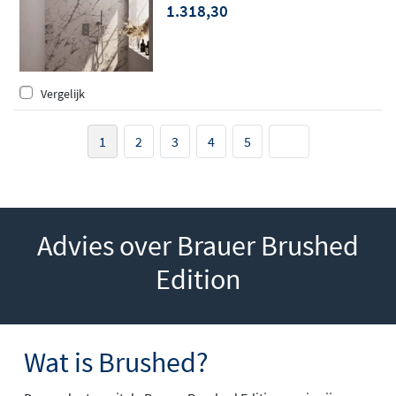
1.318,30
geborsteld RVS PVD
Vergelijk
1
2
3
4
5
Advies over Brauer Brushed
Edition
Wat is Brushed?