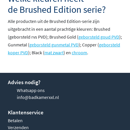
de Brushed Edition serie?
Alle producten uit de Brushed Edition-serie zijn
uitgebracht in een aantal prachtige kleuren: Brushed
(geborsteld rvs PVD); Brushed Gold (
geborsteld goud PVD
);
Gunmetal (
geborsteld gunmetal PVD
); Copper (
geborsteld
koper PVD
); Black (
mat zwart
) en
chroom
.
Advies nodig?
Whatsapp ons
info@badkamerxxl.nl
Klantenservice
Betalen
Verzenden