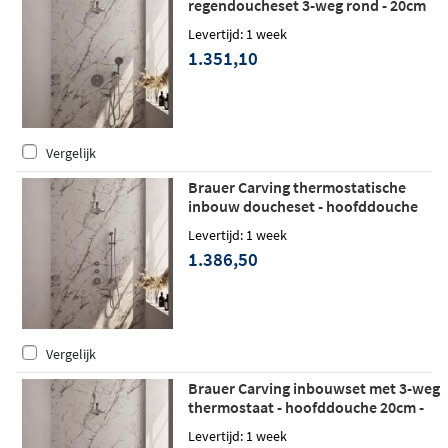
regendoucheset 3-weg rond - 20cm
hoofddouche - rechte wandarm - 3
Levertijd: 1 week
standen handdouche - wandhouder -
1.351,10
geborsteld RVS PVD
Vergelijk
Brauer Carving thermostatische
inbouw doucheset - hoofddouche
20cm - rechte wandarm -
Levertijd: 1 week
staafhanddouche - met glijstang -
1.386,50
geborsteld RVS PVD
Vergelijk
Brauer Carving inbouwset met 3-weg
thermostaat - hoofddouche 20cm -
rechte wandarm 40cm -
Levertijd: 1 week
staafhanddouche - wandaansluiting -