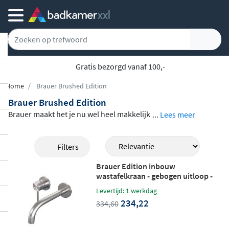
Gratis bezorgd vanaf 100,-
Home
Brauer Brushed Edition
Brauer Brushed Edition
Brauer maakt het je nu wel heel makkelijk
...
Lees meer
om je badkamer in te richten: de Brushed
Edition-serie bevat alle artikelen die je no
Filters
dig hebt in je badkamer, van wastafelsifon
Brauer Edition inbouw
tot inbouwnis, en ze zijn qua design en m
wastafelkraan - gebogen uitloop -
ateriaal allemaal op elkaar afgestemd. Zo
rozetten - hendel 1 links - geborsteld
Levertijd: 1 werkdag
RVS PVD
hoef je zelf niet alles bij elkaar te zoeken e
234,22
334,60
n zit je niet met het probleem dat het gebo
rsteld nikkel van de ene fabrikant er net w