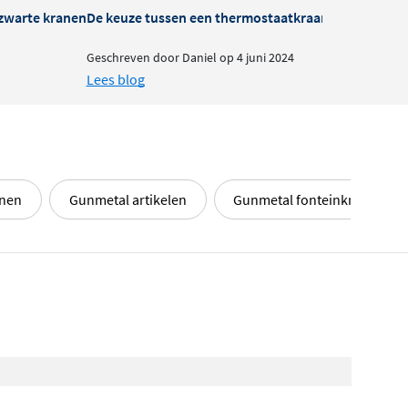
zwarte kranen
De keuze tussen een thermostaatkraan of mengkra
B
Geschreven door Daniel op 4 juni 2024
G
Lees blog
L
anen
Gunmetal artikelen
Gunmetal fonteinkranen