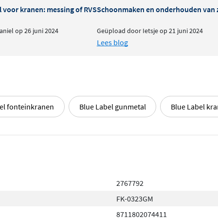
l voor kranen: messing of RVS
Schoonmaken en onderhouden van 
niel op 26 juni 2024
Geüpload door Ietsje op 21 juni 2024
Lees blog
el fonteinkranen
Blue Label gunmetal
Blue Label kr
2767792
FK-0323GM
8711802074411