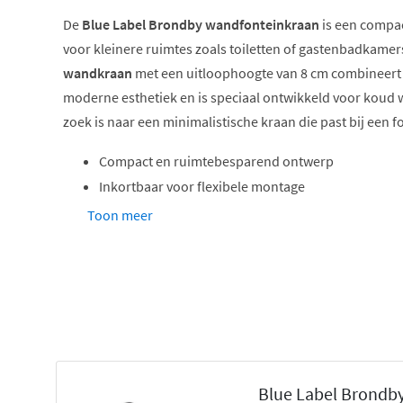
De
Blue Label Brondby wandfonteinkraan
is een compact
voor kleinere ruimtes zoals toiletten of gastenbadkamer
wandkraan
met een uitloophoogte van 8 cm combineert
moderne esthetiek en is speciaal ontwikkeld voor koud w
zoek is naar een minimalistische kraan die past bij een fo
Compact en ruimtebesparend ontwerp
Inkortbaar voor flexibele montage
Geschikt voor koud water
Toon meer
Inclusief rozetten voor nette afwerking
Verkrijgbaar in zes trendy kleuren
Ideaal voor het fonteintje
Deze wandfonteinkraan is ontworpen voor gebruik met
ideaal maakt voor een toilet of bijkeuken. De uitloophoo
Blue Label Brondb
dat de kraan perfect aansluit op een fonteintje zonder te