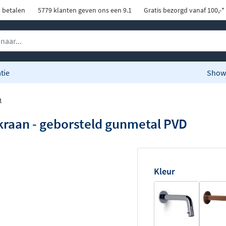
d betalen
5779 klanten geven ons een 9.1
Gratis bezorgd vanaf 100,-*
tie
Show
n
raan - geborsteld gunmetal PVD
Kleur