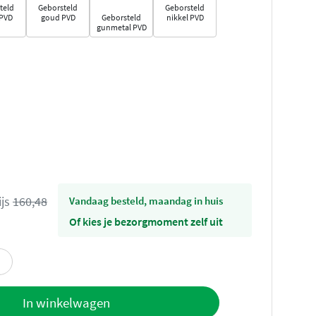
teld
Geborsteld
Geborsteld
 PVD
goud PVD
Geborsteld
nikkel PVD
gunmetal PVD
ijs
160,48
vandaag besteld, maandag in huis
Of kies je bezorgmoment zelf uit
offerte
In winkelwagen