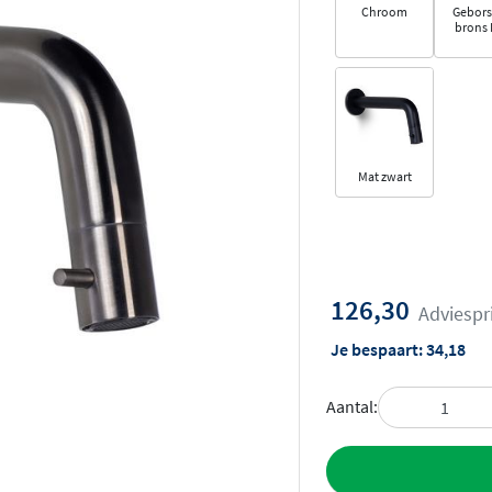
Chroom
Gebors
brons
Mat zwart
126,30
Adviespr
Je bespaart:
34,18
Aantal:
Toevoegen aan 