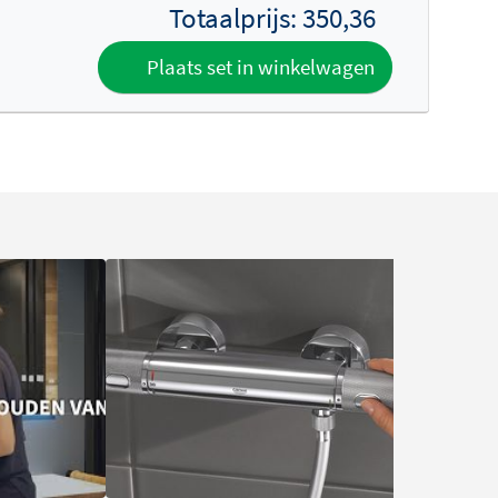
Totaalprijs:
350,36
Plaats set in winkelwagen