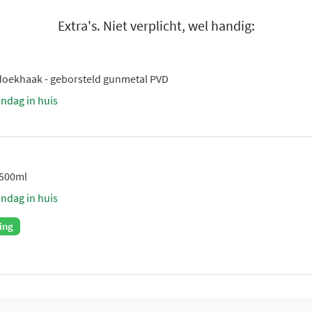
Extra's. Niet verplicht, wel handig:
doekhaak - geborsteld gunmetal PVD
andag in huis
 500ml
andag in huis
ing