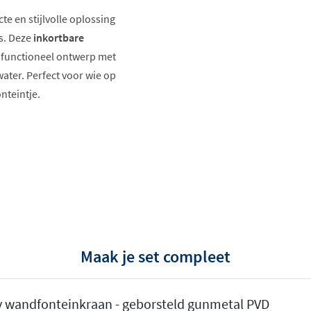
e en stijlvolle oplossing
s. Deze
inkortbare
 functioneel ontwerp met
ater. Perfect voor wie op
nteintje.
Maak je set compleet
alleen koud water
, wat hem
gte van 8 cm zorgt ervoor
y wandfonteinkraan - geborsteld gunmetal PVD
 veel ruimte in te nemen.