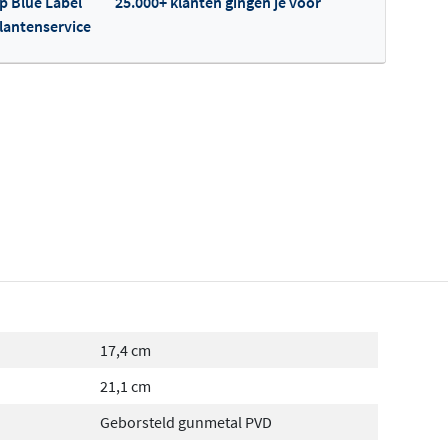
op Blue Label
25.000+ klanten gingen je voor
klantenservice
fertes ophalen...
17,4 cm
21,1 cm
Geborsteld gunmetal PVD