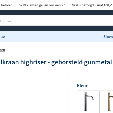
d betalen
5779 klanten geven ons een 9.1
Gratis bezorgd vanaf 100,-*
tie
Show
nen
lkraan highriser - geborsteld gunmeta
Kleur