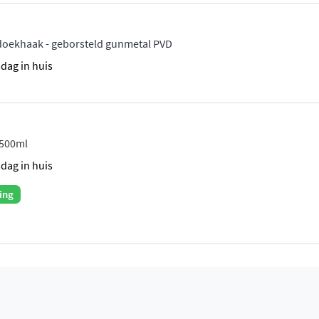
doekhaak - geborsteld gunmetal PVD
sdag in huis
 500ml
sdag in huis
ing