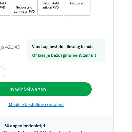
teld
Geborsteld
Mat zwart
PVD
Geborsteld
nikkel PVD
gunmetal PVD
ijs
421,43
vandaag besteld, dinsdag in huis
Of kies je bezorgmoment zelf uit
offerte
In winkelwagen
Maak je bestelling compleet
30 dagen bedenktijd