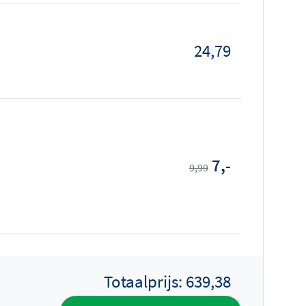
24,79
7,-
9,99
Totaalprijs:
639,38