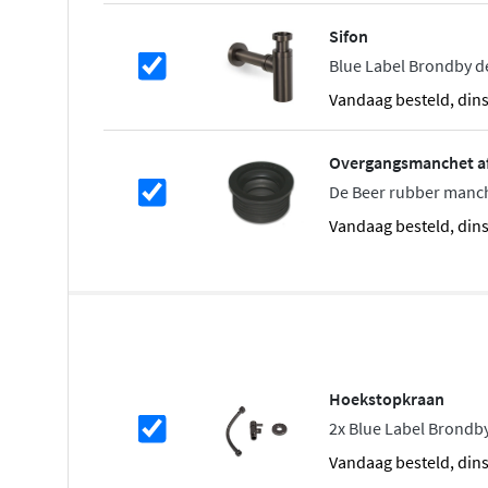
Betrouwbare kwaliteit met KIWA-ke
Sifon
Deze wastafelkraan is voorzien van de
KIWA-keur
, wat s
Blue Label Brondby d
kwaliteit en veiligheid. De standaard 3/8" aansluitinge
vandaag besteld, din
eenvoudig en geschikt voor vrijwel elk leidingsysteem. 
zonder waste, zodat je zelf kunt kiezen welk afvoersyste
Overgangsmanchet a
wastafel past.
De Beer rubber man
vandaag besteld, din
Hoekstopkraan
2x Blue Label Brondb
vandaag besteld, din