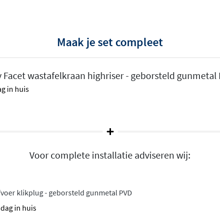
badkamers
Maak je set compleet
t met design
. De J-vormige
en diepte van 17,4
 Facet wastafelkraan highriser - geborsteld gunmetal
raan. De eengreeps
g in huis
rdoor je bij het openen van
 is beter voor het milieu.
ingen
 in
chroom, mat zwart,
Voor complete installatie adviseren wij:
n geborsteld gunmetal
. Elke
k tot stoer mat. De
ie past bij zowel moderne
voer klikplug - geborsteld gunmetal PVD
sdag in huis