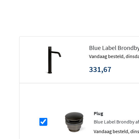
Verkrijgbaar in zes trendkleuren
Stijlvol en praktisch voor moderne 
Deze highriser wastafelkraan combineert
functionalitei
uitloop heeft een uitsteekhoogte van 21 centimeter en e
Blue Label Brondby
centimeter, wat zorgt voor voldoende ruimte onder de k
vandaag besteld, dinsda
mengkraan is uitgerust met een koude start functie, waa
de kraan eerst koud water krijgt. Dat bespaart energie en
331,67
Industrieel design in diverse afwerk
De Brondby Facet wastafelkraan highriser is verkrijgbaar
geborsteld nikkel, geborsteld koper, geborsteld goud e
afwerking heeft een eigen karakter, van glanzend klassie
Plug
gekartelde greep geeft de kraan een industriële touch d
Blue Label Brondby af
als vintage badkamerinrichtingen.
vandaag besteld, din