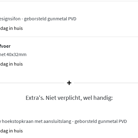
ur
taat voor betrouwbare
esignsifon - geborsteld gunmetal PVD
n maken de montage
sdag in huis
De kraan wordt geleverd
em het beste bij jouw
fvoer
chet 40x32mm
sdag in huis
Extra's. Niet verplicht, wel handig:
y hoekstopkraan met aansluitslang - geborsteld gunmetal PVD
sdag in huis