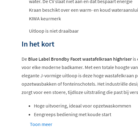
water. De CV slaat niet aan en dat bespaart energie
Kraan beschikt over een warm- en koud wateraanslui
KIWA keurmerk
Uitloop is niet draaibaar
In het kort
De
Blue Label Brondby Facet wastafelkraan highriser
is
voor elke moderne badkamer. Met een totale hoogte van 
elegante J-vormige uitloop is deze hoge wastafelkraan p
opzetwasbakken of fonteinschotels. Het industriële des
zorgt voor een stoere, tijdloze uitstraling die past bij ver
Hoge uitvoering, ideaal voor opzetwaskommen
Eengreeps bediening met koude start
Hoogwaardig messing met duurzame afwerking
Toon meer
KIWA-keur voor optimale kwaliteit