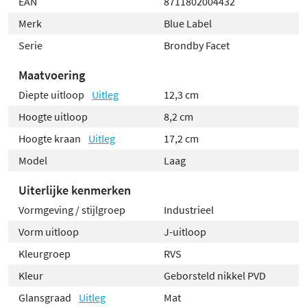
EAN
8711802004432
Merk
Blue Label
Serie
Brondby Facet
Maatvoering
Diepte uitloop
Uitleg
12,3 cm
Hoogte uitloop
8,2 cm
Hoogte kraan
Uitleg
17,2 cm
Model
Laag
Uiterlijke kenmerken
Vormgeving / stijlgroep
Industrieel
Vorm uitloop
J-uitloop
Kleurgroep
RVS
Kleur
Geborsteld nikkel PVD
Glansgraad
Uitleg
Mat