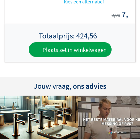
Kies een alternatief
7,-
9,99
Totaalprijs:
424,56
Plaats set in winkelwagen
Jouw vraag,
ons advies