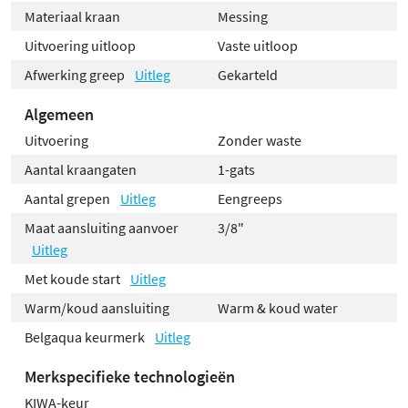
Materiaal kraan
Messing
Uitvoering uitloop
Vaste uitloop
Afwerking greep
Uitleg
Gekarteld
Algemeen
Uitvoering
Zonder waste
Aantal kraangaten
1-gats
Aantal grepen
Uitleg
Eengreeps
Maat aansluiting aanvoer
3/8"
Uitleg
Met koude start
Uitleg
Warm/koud aansluiting
Warm & koud water
Belgaqua keurmerk
Uitleg
Merkspecifieke technologieën
KIWA-keur