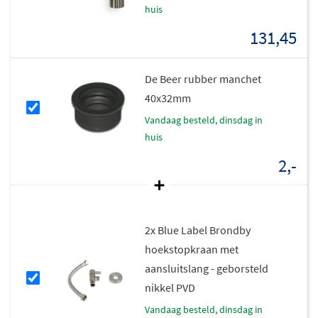
keur
huis
131,45
Deze kraan is gemaakt van stevig
messing
en voldoet
aan de KIWA-normen. Dat garandeert een lange
levensduur en betrouwbare prestaties. De kraan is
De Beer rubber manchet
geschikt voor 1-gats montage en wordt geleverd zonder
40x32mm
waste, zodat je zelf kunt kiezen welke afvoeroplossing
vandaag besteld, dinsdag in
het beste bij jouw wastafel past. De aansluiting gebeurt
huis
via standaard 3/8 inch koppelingen.
2,-
2x Blue Label Brondby
hoekstopkraan met
aansluitslang - geborsteld
nikkel PVD
vandaag besteld, dinsdag in