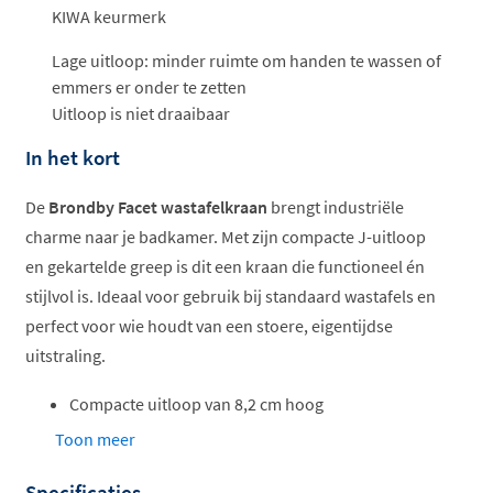
KIWA keurmerk
Lage uitloop: minder ruimte om handen te wassen of
emmers er onder te zetten
Uitloop is niet draaibaar
In het kort
De
Brondby Facet wastafelkraan
brengt industriële
charme naar je badkamer. Met zijn compacte J-uitloop
en gekartelde greep is dit een kraan die functioneel én
stijlvol is. Ideaal voor gebruik bij standaard wastafels en
perfect voor wie houdt van een stoere, eigentijdse
uitstraling.
Compacte uitloop van 8,2 cm hoog
Koude start voor energiebesparing
Toon meer
Eengreeps bediening, eenvoudig in gebruik
Specificaties