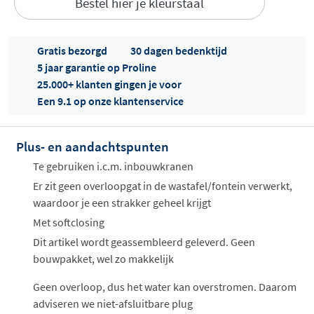
Bestel hier je kleurstaal
Gratis bezorgd
30 dagen bedenktijd
5 jaar garantie op Proline
25.000+ klanten gingen je voor
Een 9.1 op onze klantenservice
Offertes
ophalen...
Plus- en aandachtspunten
Te gebruiken i.c.m. inbouwkranen
Er zit geen overloopgat in de wastafel/fontein verwerkt,
waardoor je een strakker geheel krijgt
Met softclosing
Dit artikel wordt geassembleerd geleverd. Geen
bouwpakket, wel zo makkelijk
Geen overloop, dus het water kan overstromen. Daarom
adviseren we niet-afsluitbare plug