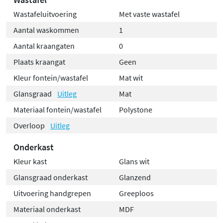
Wastafeluitvoering
Met vaste wastafel
Aantal waskommen
1
Aantal kraangaten
0
Plaats kraangat
Geen
Kleur fontein/wastafel
Mat wit
Glansgraad
Uitleg
Mat
Materiaal fontein/wastafel
Polystone
Overloop
Uitleg
Onderkast
Kleur kast
Glans wit
Glansgraad onderkast
Glanzend
Uitvoering handgrepen
Greeploos
Materiaal onderkast
MDF