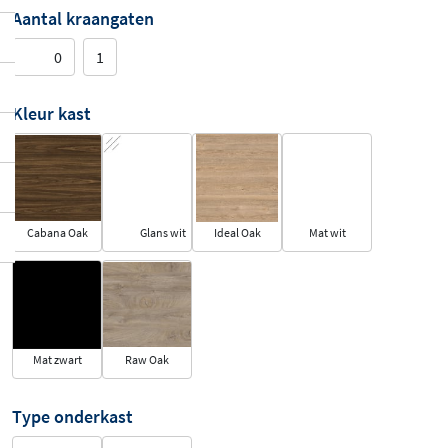
Aantal kraangaten
0
1
Kleur kast
Cabana Oak
Glans wit
Ideal Oak
Mat wit
Mat zwart
Raw Oak
Type onderkast