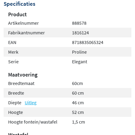
Specificaties
Product
Artikelnummer
888578
Fabrikantnummer
1816124
EAN
8718835065324
Merk
Proline
Serie
Elegant
Maatvoering
Breedtemaat
60cm
Breedte
60 cm
Diepte
Uitleg
46 cm
Hoogte
52 cm
Hoogte fontein/wastafel
1,5 cm
Wastafel