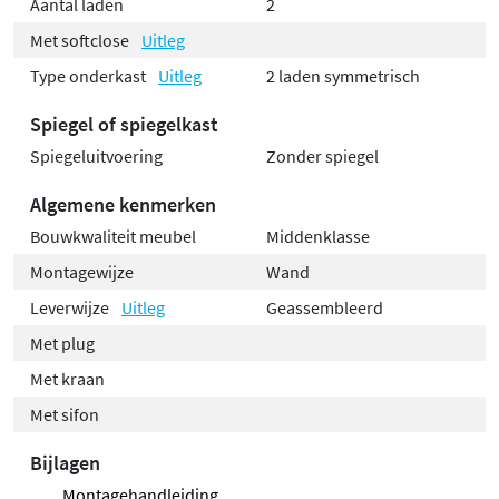
Aantal laden
2
Met softclose
Uitleg
Type onderkast
Uitleg
2 laden symmetrisch
Spiegel of spiegelkast
Spiegeluitvoering
Zonder spiegel
Algemene kenmerken
Bouwkwaliteit meubel
Middenklasse
Montagewijze
Wand
Leverwijze
Uitleg
Geassembleerd
Met plug
Met kraan
Met sifon
Bijlagen
Montagehandleiding