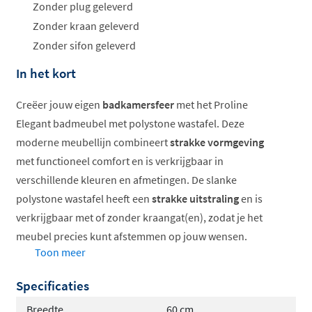
Zonder plug geleverd
Zonder kraan geleverd
Zonder sifon geleverd
In het kort
Creëer jouw eigen
badkamersfeer
met het Proline
Elegant badmeubel met polystone wastafel. Deze
moderne meubellijn combineert
strakke vormgeving
met functioneel comfort en is verkrijgbaar in
verschillende kleuren en afmetingen. De slanke
polystone wastafel heeft een
strakke uitstraling
en is
verkrijgbaar met of zonder kraangat(en), zodat je het
meubel precies kunt afstemmen op jouw wensen.
Toon meer
Slanke polystone wastafel
Specificaties
Verkrijgbaar in diverse kleuren
Keuze uit symmetrisch of a-symmetrisch
Breedte
60 cm