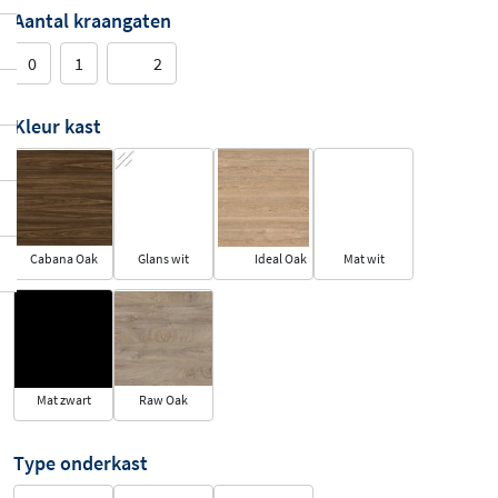
Aantal kraangaten
0
1
2
Kleur kast
Cabana Oak
Glans wit
Ideal Oak
Mat wit
Mat zwart
Raw Oak
Type onderkast