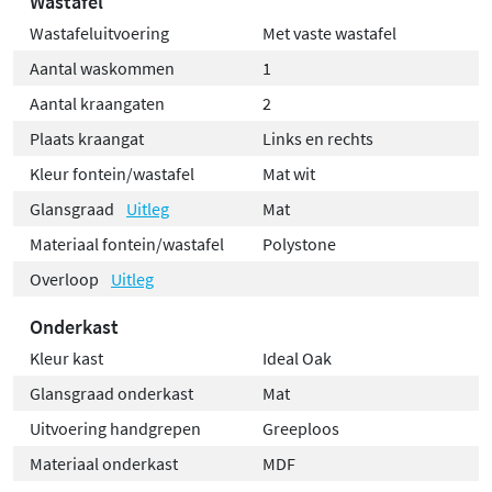
Wastafel
Wastafeluitvoering
Met vaste wastafel
Aantal waskommen
1
Aantal kraangaten
2
Plaats kraangat
Links en rechts
Kleur fontein/wastafel
Mat wit
Glansgraad
Uitleg
Mat
Materiaal fontein/wastafel
Polystone
Overloop
Uitleg
Onderkast
Kleur kast
Ideal Oak
Glansgraad onderkast
Mat
Uitvoering handgrepen
Greeploos
Materiaal onderkast
MDF