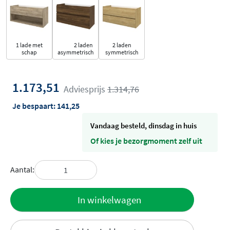
1 lade met
2 laden
2 laden
schap
asymmetrisch
symmetrisch
1.173,51
Adviesprijs
1.314,76
Je bespaart:
141,25
vandaag besteld, dinsdag in huis
Of kies je bezorgmoment zelf uit
Aantal:
Toevoegen
In winkelwagen
aan offerte