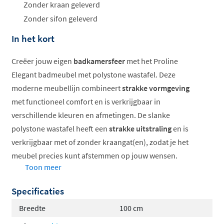
Zonder kraan geleverd
Zonder sifon geleverd
In het kort
Creëer jouw eigen
badkamersfeer
met het Proline
Elegant badmeubel met polystone wastafel. Deze
moderne meubellijn combineert
strakke vormgeving
met functioneel comfort en is verkrijgbaar in
verschillende kleuren en afmetingen. De slanke
polystone wastafel heeft een
strakke uitstraling
en is
verkrijgbaar met of zonder kraangat(en), zodat je het
meubel precies kunt afstemmen op jouw wensen.
Toon meer
Slanke polystone wastafel
Specificaties
Verkrijgbaar in diverse kleuren
Keuze uit symmetrisch of a-symmetrisch
Breedte
100 cm
Optioneel met open vak