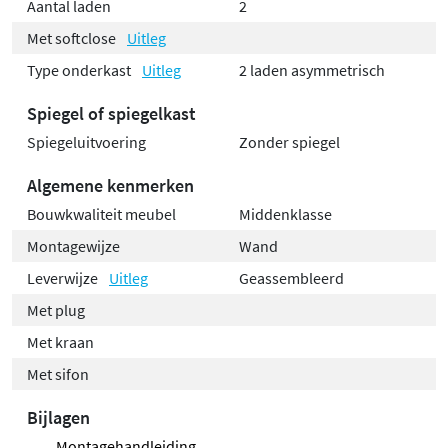
Aantal laden
2
Met softclose
Uitleg
Type onderkast
Uitleg
2 laden asymmetrisch
Spiegel of spiegelkast
Spiegeluitvoering
Zonder spiegel
Algemene kenmerken
Bouwkwaliteit meubel
Middenklasse
Montagewijze
Wand
Leverwijze
Uitleg
Geassembleerd
Met plug
Met kraan
Met sifon
Bijlagen
Montagehandleiding