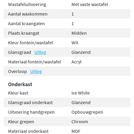
Wastafeluitvoering
Met vaste wastafel
Aantal waskommen
1
Aantal kraangaten
1
Plaats kraangat
Midden
Kleur fontein/wastafel
Wit
Glansgraad
Uitleg
Glanzend
Materiaal fontein/wastafel
Acryl
Overloop
Uitleg
Onderkast
Kleur kast
Ice White
Glansgraad onderkast
Glanzend
Uitvoering handgrepen
Opbouwgrepen
Kleur grepen
Chroom
Materiaal onderkast
MDF