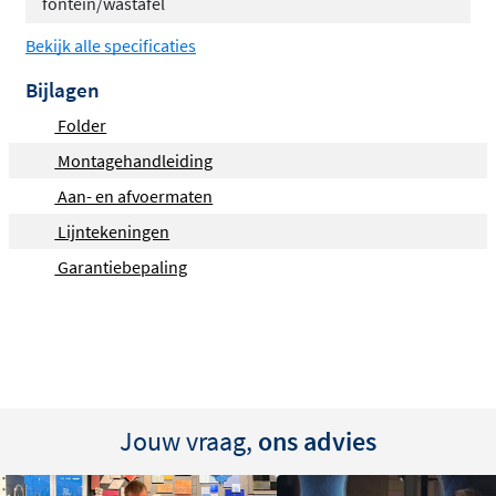
fontein/wastafel
laten leveren.
Bekijk alle specificaties
In ons assortiment vind je natuurlijk allerlei bijpassende
Bijlagen
producten, zoals kranen, sifons en plugs, om je
Folder
badmeubel helemaal compleet te maken.
Montagehandleiding
Aan- en afvoermaten
Lijntekeningen
Garantiebepaling
Jouw vraag,
ons advies