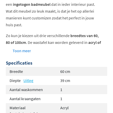
een
ingetogen badmeubel
dat in ieder interieur past.
Wat dit meubel zo leuk maakt, is dat je het op allerlei
manieren kunt customizen zodat het perfect in jouw
huis past.
Zo kun je kiezen uit drie verschillende
breedtes van 60,
80 of 100cm
. De wastafel kan worden geleverd in
acryl of
keramiek
. Kies je voor acryl, dan is er de mogelijkheid
Toon meer
om het kraangat achterwege te laten zodat je de
Specificaties
wastafel kunt combineren met een inbouwkraan.
Breedte
60 cm
De MDF onderkast met twee lades is beschikbaar in drie
kleuren:
Ice White, Whiskey Oak en Scotch Oak
. Verder
Diepte
Uitleg
39 cm
kun je kiezen voor greeploze lades of lades met greep.
Aantal waskommen
1
Als laatste kun je naar keuze een
bijpassende hoge
Aantal kraangaten
1
kast
bijbestellen in dezelfde kleur als de onderkast, en is
Materiaal
Acryl
er de mogelijkheid om een spiegel of spiegelkast mee te