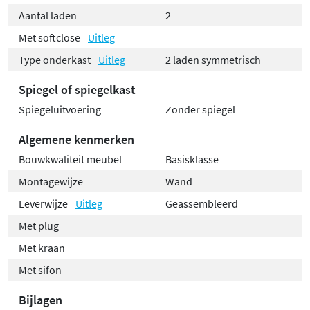
Aantal laden
2
Met softclose
Uitleg
Type onderkast
Uitleg
2 laden symmetrisch
Spiegel of spiegelkast
Spiegeluitvoering
Zonder spiegel
Algemene kenmerken
Bouwkwaliteit meubel
Basisklasse
Montagewijze
Wand
Leverwijze
Uitleg
Geassembleerd
Met plug
Met kraan
Met sifon
Bijlagen