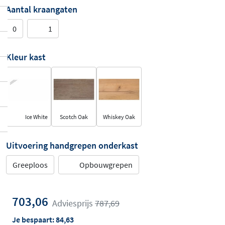
Aantal kraangaten
0
1
Kleur kast
Ice White
Scotch Oak
Whiskey Oak
Uitvoering handgrepen onderkast
Greeploos
Opbouwgrepen
703,06
Adviesprijs
787,69
Je bespaart:
84,63