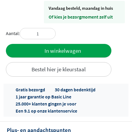
vandaag besteld, maandag in huis
Of kies je bezorgmoment zelf uit
Aantal:
Toevoegen
In winkelwagen
aan offerte
Bestel hier je kleurstaal
Gratis bezorgd
30 dagen bedenktijd
1 jaar garantie op Basic Line
25.000+ klanten gingen je voor
Een 9.1 op onze klantenservice
Offertes
ophalen...
Plus- en aandachtspunten