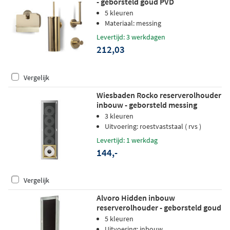
- geborsteld goud PVD
5 kleuren
Materiaal: messing
Levertijd: 3 werkdagen
212,03
Vergelijk
Wiesbaden Rocko reserverolhouder
inbouw - geborsteld messing
3 kleuren
Uitvoering: roestvaststaal ( rvs )
Levertijd: 1 werkdag
144,-
Vergelijk
Alvoro Hidden inbouw
reserverolhouder - geborsteld goud
PVD
5 kleuren
Uitvoering: inbouw