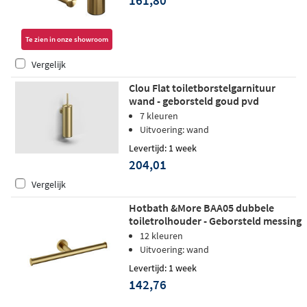
161,80
Te zien in onze showroom
Vergelijk
Clou Flat toiletborstelgarnituur
wand - geborsteld goud pvd
7 kleuren
Uitvoering: wand
Levertijd: 1 week
204,01
Vergelijk
Hotbath &More BAA05 dubbele
toiletrolhouder - Geborsteld messing
PVD
12 kleuren
Uitvoering: wand
Levertijd: 1 week
142,76