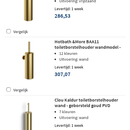
Uitvoering: vrijstaand
Levertijd: 1 week
286,53
Vergelijk
Hotbath &More BAA11
toiletborstelhouder wandmodel -
Geborsteld messing PVD
12 kleuren
Uitvoering: wand
Levertijd: 1 week
307,07
Vergelijk
Clou Kaldur toiletborstelhouder
wand - geborsteld goud PVD
7 kleuren
Uitvoering: wand
Levertijd: 1 week