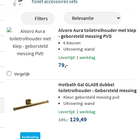
Toilet accessoires sets
nde, luxueuze look creëert. Of je nu kiest v
oor wandmontage of een vrijstaand mode
Filters
l, er is altijd een passende optie.
Alvoro Aura toiletrolhouder met klep
- geborsteld messing PVD
6 kleuren
Uitvoering: wand
Levertijd: 1 werkdag
79,-
Vergelijk
Hotbath Gal GLA05 dubbel
toiletrolhouder - Geborsteld messing
PVD
Kleur: geborsteld messing pvd
Uitvoering: wand
Levertijd: 1 werkdag
129,49
185,-
Aanbieding