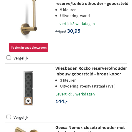
reserve/toiletrolhouder - geborsteld
goud PVD
5 kleuren
Uitvoering: wand
Levertijd: 3 werkdagen
30,95
44,23
Te zien in onze showroom
Vergelijk
Wiesbaden Rocko reserverolhouder
inbouw geborsteld - brons koper
3 kleuren
Uitvoering: roestvaststaal ( rvs )
Levertijd: 3 werkdagen
144,-
Vergelijk
Geesa Nemox closetrolhouder met