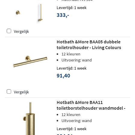
Levertijd: 1 week
333,-
Vergelijk
Hotbath &More BAA05 dubbele
toiletrolhouder - Living Colours
vormen een Poetsbaar patina -
12 kleuren
Geborsteld messing
Uitvoering: wand
Levertijd: 1 week
91,40
Vergelijk
Hotbath &More BAA11
toiletborstelhouder wandmodel -
Geborsteld messing
12 kleuren
Uitvoering: wand
Levertijd: 1 week