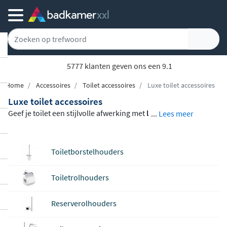
5777 klanten geven ons een 9.1
Home
Accessoires
Toilet accessoires
Luxe toilet accessoires
Luxe toilet accessoires
Geef je toilet een stijlvolle afwerking met
l
...
Lees meer
uxe toilet accessoires
van topmerken als
Grohe, Geesa, Hotbath, Clou en meer. Van
Toiletborstelhouders
toiletrolhouders en reserverolhouders tot
toiletborstelhouders en complete sets: je
Toiletrolhouders
vindt hier alles om je toilet praktisch en m
ooi in te richten.
Warme goudtinten en ge
Reserverolhouders
borsteld messing
zijn volop vertegenwoor
digd, zodat je eenvoudig een samenhange