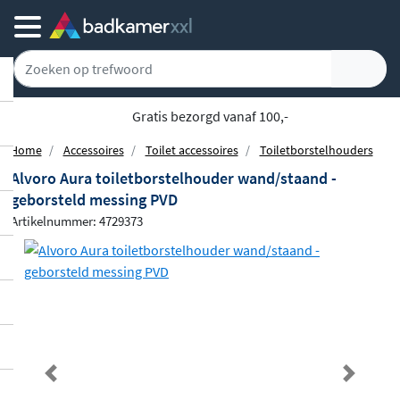
5779 klanten geven ons een 9.1
Home
Accessoires
Toilet accessoires
Toiletborstelhouders
Alvoro Aura toiletborstelhouder wand/staand -
geborsteld messing PVD
Artikelnummer: 4729373
Previous
Next