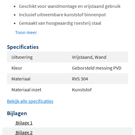
Geschikt voor wandmontage en vrijstaand gebruik
Inclusief uitneembare kunststof binnenpot
Gemaakt van hoogwaardig roestvrij staal
Verkrijgbaar in diverse PVD- en
Toon meer
chroomafwerkingen
Specificaties
Hygiënisch en eenvoudig te reinigen
Uitvoering
Vrijstaand, Wand
Flexibel in gebruik
Kleur
Geborsteld messing PVD
Deze toiletborstelhouder is zowel
wandgemonteerd als
Materiaal
RVS 304
vrijstaand
te gebruiken. Dit maakt hem geschikt voor
Materiaal inzet
Kunststof
verschillende situaties en geeft flexibiliteit bij het
inrichten van de toiletruimte.
Bekijk alle specificaties
Bijlagen
Hygiënisch en praktisch
Bijlage 1
De houder is voorzien van een
uitneembare kunststof
Bijlage 2