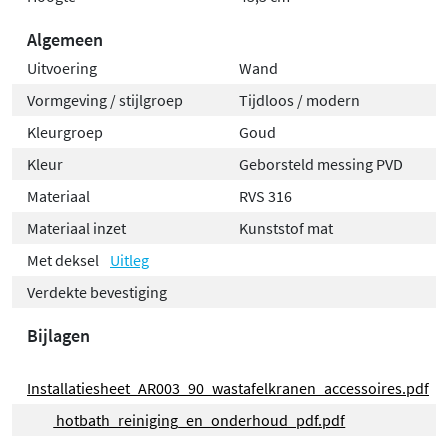
opgeruimd en modern uiterlijk. De toiletborstelhouder
heeft een diameter van 8,2 cm en past daardoor in
Algemeen
vrijwel elk toilet. Het meegeleverde deksel zorgt ervoor
Uitvoering
Wand
dat de borstel netjes weggewerkt is, wat bijdraagt aan
Vormgeving / stijlgroep
Tijdloos / modern
een rustige en verzorgde uitstraling.
Kleurgroep
Goud
Kleur
Geborsteld messing PVD
Materiaal
RVS 316
Materiaal inzet
Kunststof mat
Met deksel
Uitleg
Verdekte bevestiging
Bijlagen
Installatiesheet_AR003_90_wastafelkranen_accessoires.pdf
hotbath_reiniging_en_onderhoud_pdf.pdf