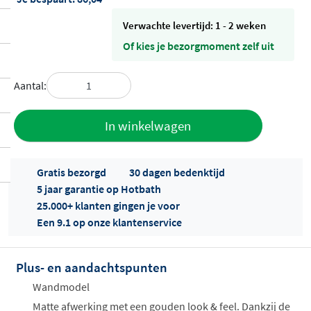
Verwachte levertijd: 1 - 2 weken
Of kies je bezorgmoment zelf uit
Aantal:
Toevoegen
In winkelwagen
aan offerte
Gratis bezorgd
30 dagen bedenktijd
5 jaar garantie op Hotbath
25.000+ klanten gingen je voor
Een 9.1 op onze klantenservice
Plus- en aandachtspunten
Offertes
ophalen...
Wandmodel
Matte afwerking met een gouden look & feel. Dankzij de