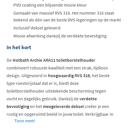
PVD coating een blijvende mooie kleur
Gemaakt van massief RVS 316. Het nummer 316 staat
bekend als één van de beste RVS legeringen op de markt
Inclusief deksel geleverd
Mooie afwerking dankzij de verdekte bevestiging
In het kort
De
Hotbath Archie ARA11 toiletborstelhouder
combineert robuuste kwaliteit met een strak, tijdloos
design. Uitgevoerd in
hoogwaardig RVS 316
, het beste
type roestvrijstaal dat er is, biedt deze
toiletborstelhouder uitstekende bescherming tegen
vocht en dagelijks gebruik. Dankzij de
verdekte
bevestiging
en het
meegeleverde deksel
creëer je een
rustig en opgeruimd beeld in jouw toilet. Verkrijgbaar in
Toon meer
verschillende warme metallic tinten zoals geborsteld