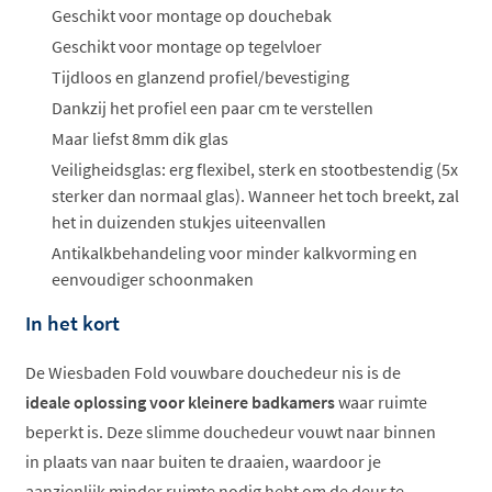
ophalen...
Geschikt voor montage op douchebak
Geschikt voor montage op tegelvloer
Tijdloos en glanzend profiel/bevestiging
Dankzij het profiel een paar cm te verstellen
Maar liefst 8mm dik glas
Veiligheidsglas: erg flexibel, sterk en stootbestendig (5x
sterker dan normaal glas). Wanneer het toch breekt, zal
het in duizenden stukjes uiteenvallen
Antikalkbehandeling voor minder kalkvorming en
eenvoudiger schoonmaken
In het kort
De Wiesbaden Fold vouwbare douchedeur nis is de
ideale oplossing voor kleinere badkamers
waar ruimte
beperkt is. Deze slimme douchedeur vouwt naar binnen
in plaats van naar buiten te draaien, waardoor je
aanzienlijk minder ruimte nodig hebt om de deur te