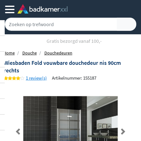
Gratis bezorgd vanaf 100,-
Home
Douche
Douchedeuren
Wiesbaden Fold vouwbare douchedeur nis 90cm
rechts
1 review(s)
Artikelnummer: 155187
Previous
Next