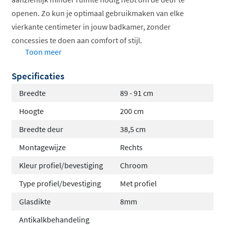
openen. Zo kun je optimaal gebruikmaken van elke
vierkante centimeter in jouw badkamer, zonder
concessies te doen aan comfort of stijl.
Toon meer
Vouwdeur bespaart veel ruimte
Specificaties
8mm dik veiligheidsglas
NANO coating tegen kalkafzetting
Breedte
89 - 91 cm
Enkele centimeters verstelbaar
Hoogte
200 cm
Magneetsluiting voor stevige sluiting
Breedte deur
38,5 cm
Veiligheidsglas met
Montagewijze
Rechts
antikalkbehandeling
Kleur profiel/bevestiging
Chroom
Het glas van deze vouwbare douchedeur is uitgevoerd in
Type profiel/bevestiging
Met profiel
8mm dik veiligheidsglas
, wat zorgt voor extra stevigheid
Glasdikte
8mm
en veiligheid. Dankzij de NANO coating blijft het glas
Antikalkbehandeling
langer helder en vrij van kalkafzetting, waardoor je