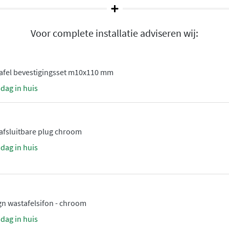
el
Voor complete installatie adviseren wij:
rvlaktelaag die vuil, zeep
f, waardoor vlekken en
tijd kwijt bent aan poetsen
tafel bevestigingsset m10x110 mm
l.
sdag in huis
beschikbaar in de trendy
-afsluitbare plug chroom
euren geven jouw badkamer
sdag in huis
oelt zacht aan en past
gn wastafelsifon - chroom
 breedtes
, van compacte 50
sdag in huis