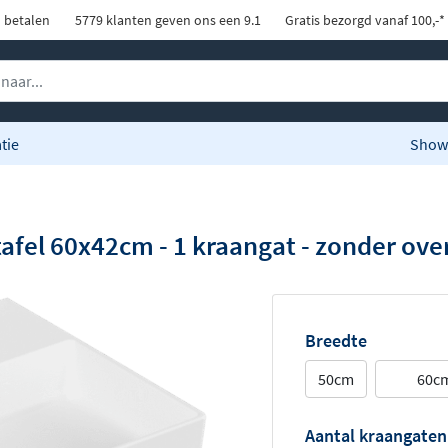
d betalen
5779 klanten geven ons een 9.1
Gratis bezorgd vanaf 100,-*
tie
Show
afel 60x42cm - 1 kraangat - zonder ove
Breedte
50cm
60c
Aantal kraangaten