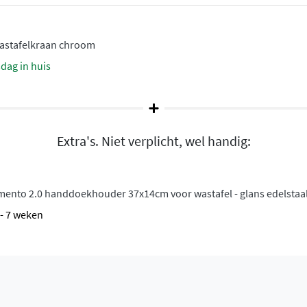
els. Je kunt kiezen voor
erloop, afhankelijk van
el uitermate geschikt voor
wastafelkraan chroom
sdag in huis
Extra's. Niet verplicht, wel handig:
emento 2.0 handdoekhouder 37x14cm voor wastafel - glans edelstaa
6 - 7 weken