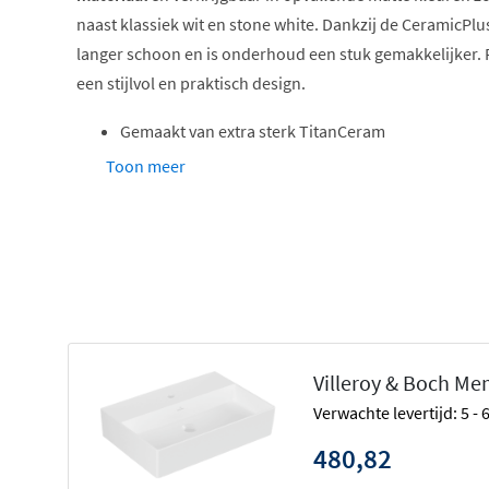
naast klassiek wit en stone white. Dankzij de CeramicPlus
langer schoon en is onderhoud een stuk gemakkelijker. P
een stijlvol en praktisch design.
Gemaakt van extra sterk TitanCeram
CeramicPlus coating voor eenvoudig onderhoud
Toon meer
Verkrijgbaar in verschillende maten en kleuren
Met of zonder kraangat en overloop
Geschikt voor wand- of meubelmontage
TitanCeram: ultrasterk en duurzaam
De Memento 2.0 wastafel is vervaardigd uit
TitanCeram
,
Villeroy & Boch Me
materiaal dat veel sterker is dan traditioneel sanitair ke
Verwachte levertijd: 5 -
wastafel niet alleen slagvaster, maar ook dunner en eleg
genieten van scherpe lijnen en een modern design, zonde
480,82
stevigheid.