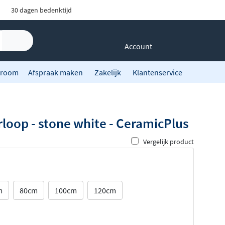
30 dagen bedenktijd
Account
room
Afspraak maken
Zakelijk
Klantenservice
rloop - stone white - CeramicPlus
Vergelijk product
m
80cm
100cm
120cm