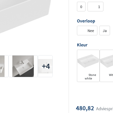
0
1
Overloop
Nee
Ja
Kleur
+4
Stone
Wit
white
480,82
Adviespr