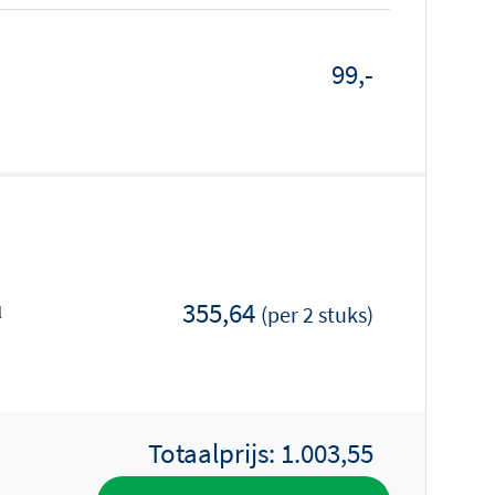
99,-
355,64
(per 2 stuks)
l
Totaalprijs:
1.003,55