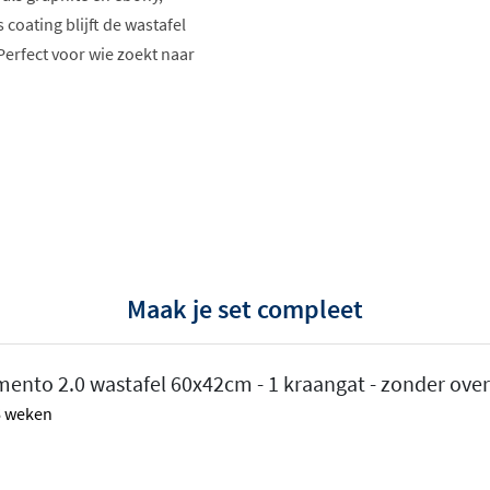
 coating blijft de wastafel
erfect voor wie zoekt naar
Maak je set compleet
 een innovatief keramisch
mento 2.0 wastafel 60x42cm - 1 kraangat - zonder over
ramiek. Dit maakt de
 6 weken
anter van vorm. Je kunt
r in te leveren op