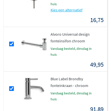
huis
mooi afgewerkt geheel met een strakke, moderne
Kies een alternatief
uitstraling. Het hoogwaardige sanitairkeramiek
garandeert jarenlang gebruiksplezier en blijft zijn mooie
16,75
uitstraling behouden.
Alvoro Universal design
fonteinsifon chroom
vandaag besteld, dinsdag in
huis
49,95
Blue Label Brondby
fonteinkraan - chroom
vandaag besteld, dinsdag in
huis
91,89