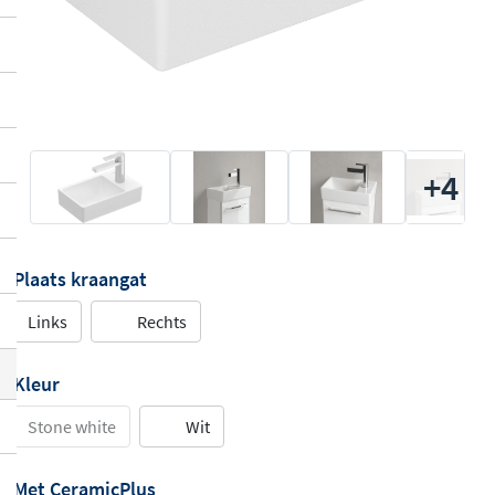
+4
Plaats kraangat
Links
Rechts
Kleur
Stone white
Wit
Met CeramicPlus