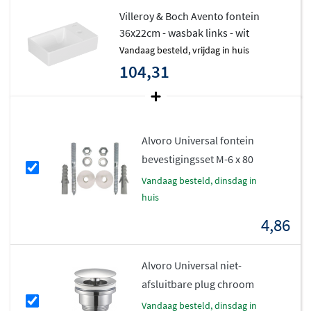
kleurvarianten zijn optioneel verkrijgbaar met de
Villeroy & Boch Avento fontein
CeramicPlus coating van Villeroy & Boch, die het
36x22cm - wasbak links - wit
oppervlak extra glad en vuilafstotend maakt.
vandaag besteld, vrijdag in huis
104,31
CeramicPlus voor extra gemak
De
CeramicPlus coating
is een innovatieve behandeling
die ervoor zorgt dat water en vuil minder goed hechten
Alvoro Universal fontein
aan het keramiek. Hierdoor blijft je fontein langer
bevestigingsset M-6 x 80
schoon en is het onderhoud minimaal. Kalkaanslag en
vandaag besteld, dinsdag in
zeepspetters verwijder je gemakkelijk met een vochtige
huis
doek, zonder intensief schrobben.
4,86
Combineer met Avento meubilair
Alvoro Universal niet-
Het Avento fontein is perfect te combineren met de
afsluitbare plug chroom
bijpassende fonteinonderkast uit dezelfde collectie. Zo
creëer je niet alleen extra opbergruimte, maar ook een
vandaag besteld, dinsdag in