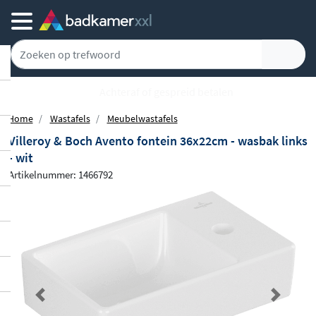
Achteraf of gespreid betalen
Home
Wastafels
Meubelwastafels
Villeroy & Boch Avento fontein 36x22cm - wasbak links
- wit
Artikelnummer: 1466792
Previous
Next