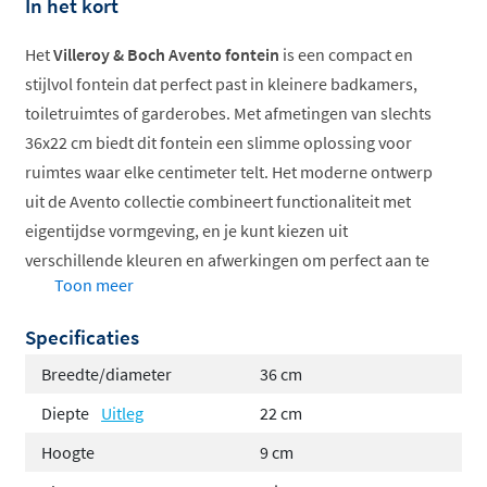
In het kort
Het
Villeroy & Boch Avento fontein
is een compact en
stijlvol fontein dat perfect past in kleinere badkamers,
toiletruimtes of garderobes. Met afmetingen van slechts
36x22 cm biedt dit fontein een slimme oplossing voor
ruimtes waar elke centimeter telt. Het moderne ontwerp
uit de Avento collectie combineert functionaliteit met
eigentijdse vormgeving, en je kunt kiezen uit
verschillende kleuren en afwerkingen om perfect aan te
Toon meer
sluiten bij jouw interieur.
Specificaties
Compact formaat 36x22 cm
Wasbak links of rechts verkrijgbaar
Breedte/diameter
36 cm
Keuze uit wit of stone white
Diepte
Uitleg
22 cm
Optioneel met CeramicPlus coating
Hoogte
9 cm
Geschikt voor wandmontage