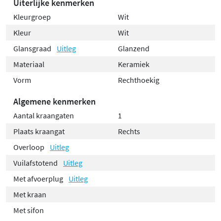
Uiterlijke kenmerken
Kleurgroep
Wit
Kleur
Wit
Glansgraad
Uitleg
Glanzend
Materiaal
Keramiek
Vorm
Rechthoekig
Algemene kenmerken
Aantal kraangaten
1
Plaats kraangat
Rechts
Overloop
Uitleg
Vuilafstotend
Uitleg
Met afvoerplug
Uitleg
Met kraan
Met sifon