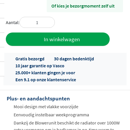
Of kies je bezorgmoment zelf uit
Aantal:
Toevoegen
In winkelwagen
aan offerte
Gratis bezorgd
30 dagen bedenktijd
10 jaar garantie op Vasco
25.000+ klanten gingen je voor
Een 9.1 op onze klantenservice
Plus- en aandachtspunten
Offertes
ophalen...
Mooi design met vlakke voorzijde
Eenvoudig instelbaar weekprogramma
Dankzij de Blowerunit beschikt de radiator over 1000W
extra vermogen om je badkamer in no-time warm te