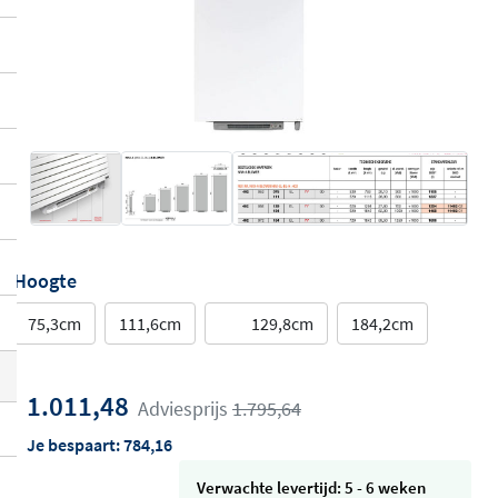
Hoogte
75,3cm
111,6cm
129,8cm
184,2cm
1.011,48
Adviesprijs
1.795,64
Je bespaart:
784,16
Verwachte levertijd: 5 - 6 weken