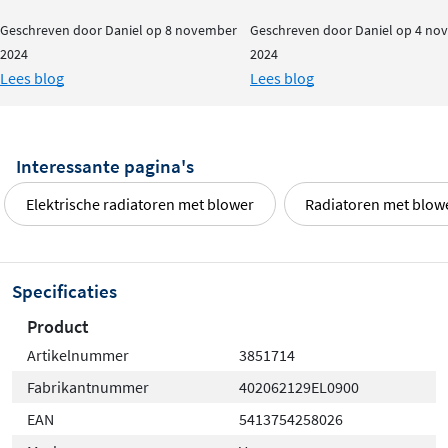
Comfort, ECO en anti-vries temperatuur instelling
Geschreven door Daniel op 8 november
Geschreven door Daniel op 4 no
Blower in de fabriek voorgemonteerd op de
2024
2024
radiator
Lees blog
Lees blog
De filter kan naar links of rechts verschoven
worden, voor een gemakkelijke reiniging
Ingebouwd elektrisch PTC verwarmingselement
Interessante pagina's
van 1000W
Elektrische radiatoren met blower
Radiatoren met blow
Klasse II apparaat
LCD display met “backlight”
Het bedieningsscherm heeft een intuïtief ontwerp
Specificaties
met 5 grote knoppen, waaronder de manuele
boost knop
Product
Manuele boostfunctie voor het snel opwarmen
Artikelnummer
3851714
van de ruimte (in tijd te programmeren)
Fabrikantnummer
402062129EL0900
Onderaan de Blower zit een aparte on/off knop
EAN
5413754258026
Keuring: CE