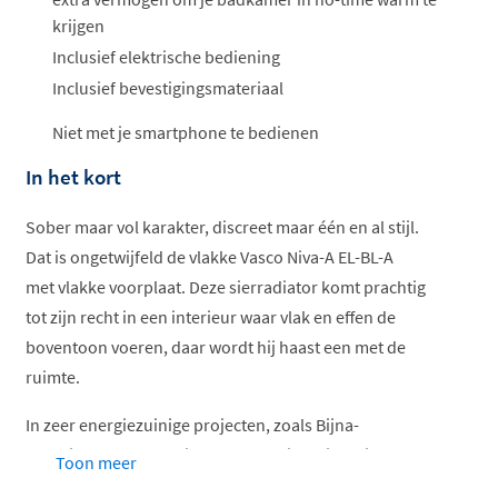
krijgen
Inclusief elektrische bediening
Inclusief bevestigingsmateriaal
Niet met je smartphone te bedienen
In het kort
Sober maar vol karakter, discreet maar één en al stijl.
Dat is ongetwijfeld de vlakke Vasco Niva-A EL-BL-A
met vlakke voorplaat. Deze sierradiator komt prachtig
tot zijn recht in een interieur waar vlak en effen de
boventoon voeren, daar wordt hij haast een met de
ruimte.
In zeer energiezuinige projecten, zoals Bijna-
EnergieNeutrale-woningen en passiefhuizen, is een
Toon meer
elektrisch warmte-element in de badkamer zeker het