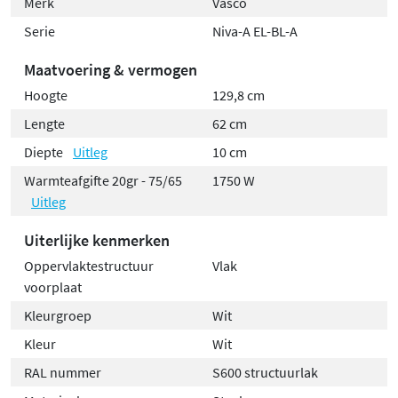
Merk
Vasco
Ingebouwde RF-ontvanger voor besturing via een
Serie
Niva-A EL-BL-A
optionele RF-thermostaat
Maatvoering & vermogen
Hoogte
129,8 cm
Lengte
62 cm
Diepte
Uitleg
10 cm
Warmteafgifte 20gr - 75/65
1750 W
Uitleg
Uiterlijke kenmerken
Oppervlaktestructuur
Vlak
voorplaat
Kleurgroep
Wit
Kleur
Wit
RAL nummer
S600 structuurlak