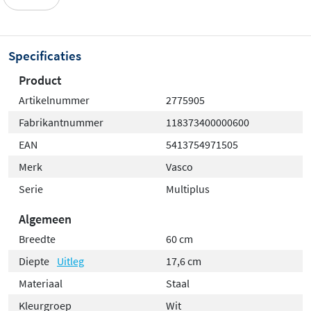
badkamer hangt of die je nog gaat aanschaffen.
Keuze uit verschillende kleuren
Specificaties
Product
De handdoekbeugel is verkrijgbaar in meerdere
kleuren, waaronder stijlvol wit, elegant antraciet en
Artikelnummer
2775905
modern zwart. Zo stem je het accessoire eenvoudig af
Fabrikantnummer
118373400000600
op de kleur van je radiator en de rest van je
EAN
5413754971505
badkamerinrichting voor een
harmonieus en eigentijds
Merk
Vasco
geheel
.
Serie
Multiplus
Algemeen
Breedte
60 cm
Diepte
Uitleg
17,6 cm
Materiaal
Staal
Kleurgroep
Wit