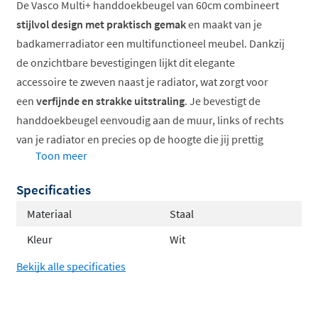
De Vasco Multi+ handdoekbeugel van 60cm combineert
stijlvol design met praktisch gemak
en maakt van je
badkamerradiator een multifunctioneel meubel. Dankzij
de onzichtbare bevestigingen lijkt dit elegante
accessoire te zweven naast je radiator, wat zorgt voor
een
verfijnde en strakke uitstraling
. Je bevestigt de
handdoekbeugel eenvoudig aan de muur, links of rechts
van je radiator en precies op de hoogte die jij prettig
Toon meer
vindt. Het dunne tablet wordt volledig omsloten door de
smalle handdoekbeugel met zacht afgeronde hoeken,
Specificaties
een
extra verfijnd ontwerp
dat in elk interieur past.
Materiaal
Staal
Zwevend effect door onzichtbare bevestiging
Kleur
Wit
Keuze uit links of rechts
Bekijk alle specificaties
Verfijnd, dun en strak design
Verkrijgbaar in meerdere kleuren
Compatibel met diverse Vasco radiatoren