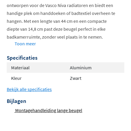
ontworpen voor de Vasco Niva radiatoren en biedt een
handige plek om handdoeken of badtextiel overheen te
hangen. Met een lengte van 44 cm en een compacte
diepte van 14,8 cm past deze beugel perfect in elke
badkamerruimte, zonder veel plaats in te nemen.
Toon meer
Verkrijgbaar in drie moderne kleuren
Specificaties
Links of rechts te monteren
Lichtgewicht aluminium constructie, slechts 0,6 kg
Materiaal
Aluminium
Eenvoudig te bevestigen aan je radiator
Kleur
Zwart
Geschikt voor meerdere Niva modellen
Bekijk alle specificaties
Flexibele plaatsing voor optimaal
Bijlagen
gebruiksgemak
Montagehandleiding lange beugel
Dankzij het slimme ontwerp kun je deze beugel naar
eigen voorkeur zowel aan de linker- als rechterzijde van