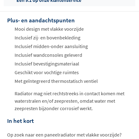
Een 9.1 op onze klantenservice
Plus- en aandachtspunten
Offertes
ophalen...
Mooi design met vlakke voorzijde
Inclusief zij- en bovenbekleding
Inclusief midden-onder aansluiting
Inclusief wandconsoles geleverd
Inclusief bevestigingsmateriaal
Geschikt voor vochtige ruimtes
Met geïntegreerd thermostatisch ventiel
Radiator mag niet rechtstreeks in contact komen met
waterstralen en/of zeepresten, omdat water met
zeepresten bijzonder corrosief werkt.
In het kort
Op zoek naar een paneelradiator met vlakke voorzijde?