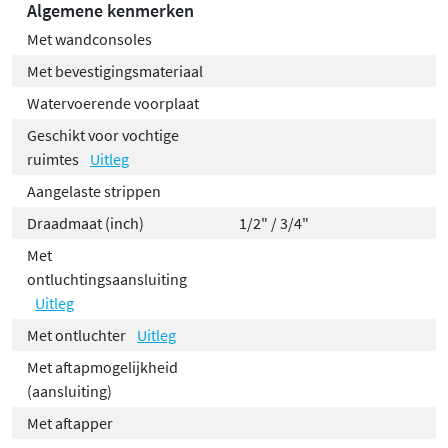
Algemene kenmerken
Met wandconsoles
Met bevestigingsmateriaal
Watervoerende voorplaat
Geschikt voor vochtige
ruimtes
Uitleg
Aangelaste strippen
Draadmaat (inch)
1/2" / 3/4"
Met
ontluchtingsaansluiting
Uitleg
Met ontluchter
Uitleg
Met aftapmogelijkheid
(aansluiting)
Met aftapper