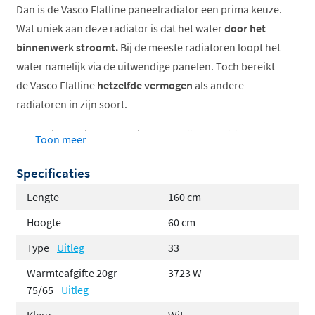
Dan is de Vasco Flatline paneelradiator een prima keuze.
Wat uniek aan deze radiator is dat het water
door het
binnenwerk stroomt.
Bij de meeste radiatoren loopt het
water namelijk via de uitwendige panelen. Toch bereikt
de Vasco Flatline
hetzelfde vermogen
als andere
radiatoren in zijn soort.
De Flatline radiator beschikt over
4 zij-aansluitingen
en
Toon meer
2 paar onderaansluitingen
(middenonder en
Specificaties
rechtsonder). Daarnaast wordt de radiator compleet
met
ophangbeugels
,
ventielinsert M30
, ontluchter en
Lengte
160 cm
blindstoppen geleverd.
Hoogte
60 cm
Superieure warmteafgifte
Type
Uitleg
33
Watervoerende vlakke voorplaat
Warmteafgifte 20gr -
3723 W
Praktisch en montagevriendelijk dankzij de
75/65
Uitleg
slimme middenaansluiting