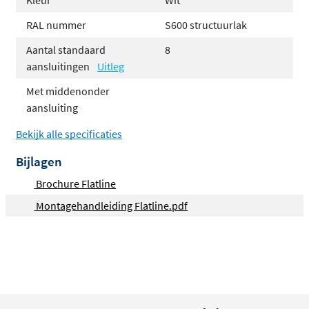
Kleur
Wit
Standaard met geïntegreerd ventiel
Hoogwaardige afwerking in witte structuurlak
RAL nummer
S600 structuurlak
Montagevriendelijk dankzij zijn 8 aansluitingen,
Aantal standaard
8
waaronder de slimme middenaansluiting
aansluitingen
Uitleg
Met middenonder
aansluiting
Bekijk alle specificaties
Bijlagen
Brochure Flatline
Montagehandleiding Flatline.pdf