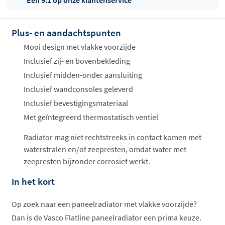
Een 9.1 op onze klantenservice
Plus- en aandachtspunten
Offertes
ophalen...
Mooi design met vlakke voorzijde
Inclusief zij- en bovenbekleding
Inclusief midden-onder aansluiting
Inclusief wandconsoles geleverd
Inclusief bevestigingsmateriaal
Met geïntegreerd thermostatisch ventiel
Radiator mag niet rechtstreeks in contact komen met
waterstralen en/of zeepresten, omdat water met
zeepresten bijzonder corrosief werkt.
In het kort
Op zoek naar een paneelradiator met vlakke voorzijde?
Dan is de Vasco Flatline paneelradiator een prima keuze.