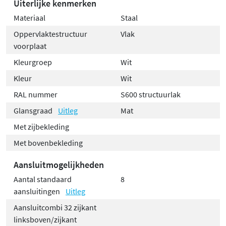
Uiterlijke kenmerken
Materiaal
Staal
Oppervlaktestructuur
Vlak
voorplaat
Kleurgroep
Wit
Kleur
Wit
RAL nummer
S600 structuurlak
Glansgraad
Uitleg
Mat
Met zijbekleding
Met bovenbekleding
Aansluitmogelijkheden
Aantal standaard
8
aansluitingen
Uitleg
Aansluitcombi 32 zijkant
linksboven/zijkant