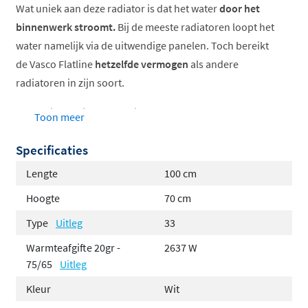
Wat uniek aan deze radiator is dat het water
door het
binnenwerk stroomt.
Bij de meeste radiatoren loopt het
water namelijk via de uitwendige panelen. Toch bereikt
de Vasco Flatline
hetzelfde vermogen
als andere
radiatoren in zijn soort.
De Flatline radiator beschikt over
4 zij-aansluitingen
en
Toon meer
2 paar onderaansluitingen
(middenonder en
Specificaties
rechtsonder). Daarnaast wordt de radiator compleet
met
ophangbeugels
,
ventielinsert M30
, ontluchter en
Lengte
100 cm
blindstoppen geleverd.
Hoogte
70 cm
Superieure warmteafgifte
Type
Uitleg
33
Watervoerende vlakke voorplaat
Warmteafgifte 20gr -
2637 W
Praktisch en montagevriendelijk dankzij de
75/65
Uitleg
slimme middenaansluiting
Kleur
Wit
Standaard met geïntegreerd ventiel