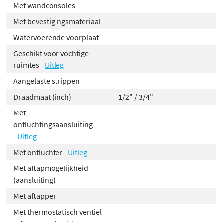
Met wandconsoles
Met bevestigingsmateriaal
Watervoerende voorplaat
Geschikt voor vochtige
ruimtes
Uitleg
Aangelaste strippen
Draadmaat (inch)
1/2" / 3/4"
Met
ontluchtingsaansluiting
Uitleg
Met ontluchter
Uitleg
Met aftapmogelijkheid
(aansluiting)
Met aftapper
Met thermostatisch ventiel