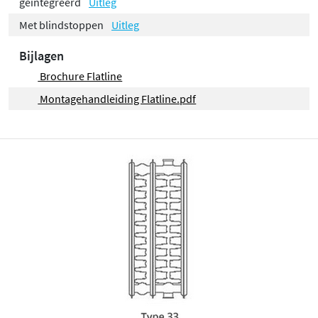
geïntegreerd
Uitleg
Met blindstoppen
Uitleg
Bijlagen
Brochure Flatline
Montagehandleiding Flatline.pdf