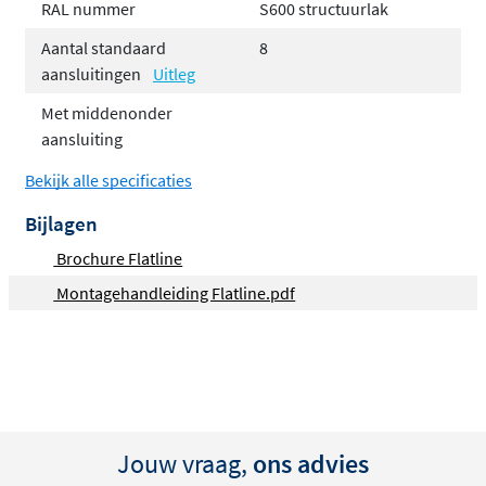
Hoogwaardige afwerking in witte structuurlak
RAL nummer
S600 structuurlak
Montagevriendelijk dankzij zijn 8 aansluitingen,
Aantal standaard
8
waaronder de slimme middenaansluiting
aansluitingen
Uitleg
Met middenonder
aansluiting
Bekijk alle specificaties
Bijlagen
Brochure Flatline
Montagehandleiding Flatline.pdf
Jouw vraag,
ons advies