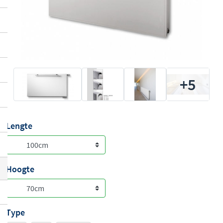
+5
Lengte
Hoogte
Type