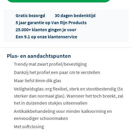
Gratis bezorgd
30 dagen bedenktijd
5 jaar garantie op Van Rijn Products
25.000+ klanten gingen je voor
Een 9.1 op onze klantenservice
Plus- en aandachtspunten
Offertes
ophalen...
Trendy mat zwart profiel/bevestiging
Dankzij het profiel een paar cm te verstellen
Maar liefst 8mm dik glas
Veiligheidsglas: erg flexibel, sterk en stootbestendig (5x
sterker dan normaal glas). Wanneer het toch breekt, zal
het in duizenden stukjes uiteenvallen
Antikalkbehandeling voor minder kalkvorming en
eenvoudiger schoonmaken
Met softclosing