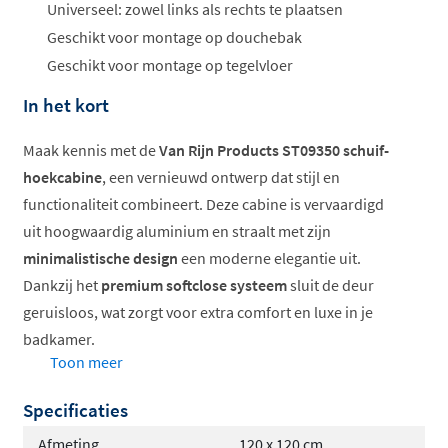
Universeel: zowel links als rechts te plaatsen
Geschikt voor montage op douchebak
Geschikt voor montage op tegelvloer
In het kort
Maak kennis met de
Van Rijn Products ST09350 schuif-
hoekcabine
, een vernieuwd ontwerp dat stijl en
functionaliteit combineert. Deze cabine is vervaardigd
uit hoogwaardig aluminium en straalt met zijn
minimalistische design
een moderne elegantie uit.
Dankzij het
premium softclose systeem
sluit de deur
geruisloos, wat zorgt voor extra comfort en luxe in je
badkamer.
Toon meer
Softclose voor geruisloos sluiten
Specificaties
Hoogte van 200cm
Veiligheidsglas van 8mm met antikalkbehandeling
Afmeting
120 x 120 cm