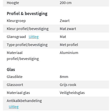
een architect, bouwbedrijf of consument bent, bij ons
Hoogte
200 cm
ontdek je altijd iets nieuws om jouw ruimte naar een
Profiel & bevestiging
hoger niveau te tillen. De ST09350 schuif-hoekcabine is
Kleurgroep
Zwart
een perfecte weerspiegeling van ons vakmanschap en
onze passie voor kwaliteit.
Kleur profiel/bevestiging
Mat zwart
Glansgraad
Uitleg
Mat
Type profiel/bevestiging
Met profiel
Materiaal
Aluminium
profiel/bevestiging
Glas
Glasdikte
8mm
Glassoort
Grijs rook
Materiaal glas
Veiligheidsglas
Antikalkbehandeling
Uitleg