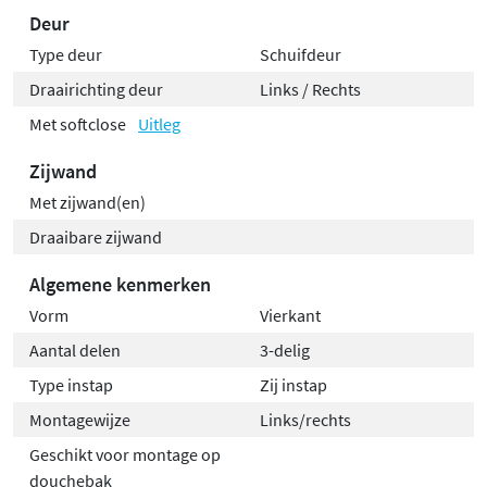
Deur
Type deur
Schuifdeur
Draairichting deur
Links / Rechts
Met softclose
Uitleg
Zijwand
Met zijwand(en)
Draaibare zijwand
Algemene kenmerken
Vorm
Vierkant
Aantal delen
3-delig
Type instap
Zij instap
Montagewijze
Links/rechts
Geschikt voor montage op
douchebak