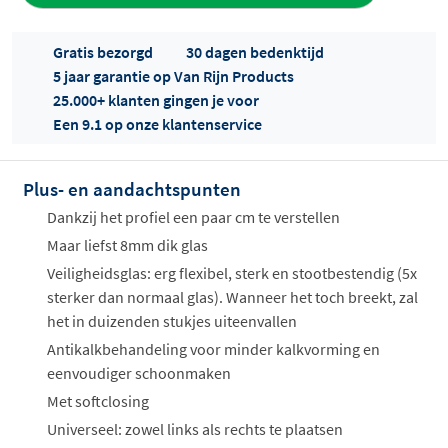
Gratis bezorgd
30 dagen bedenktijd
5 jaar garantie op Van Rijn Products
25.000+ klanten gingen je voor
Een 9.1 op onze klantenservice
Plus- en aandachtspunten
Offertes
ophalen...
Dankzij het profiel een paar cm te verstellen
Maar liefst 8mm dik glas
Veiligheidsglas: erg flexibel, sterk en stootbestendig (5x
sterker dan normaal glas). Wanneer het toch breekt, zal
het in duizenden stukjes uiteenvallen
Antikalkbehandeling voor minder kalkvorming en
eenvoudiger schoonmaken
Met softclosing
Universeel: zowel links als rechts te plaatsen