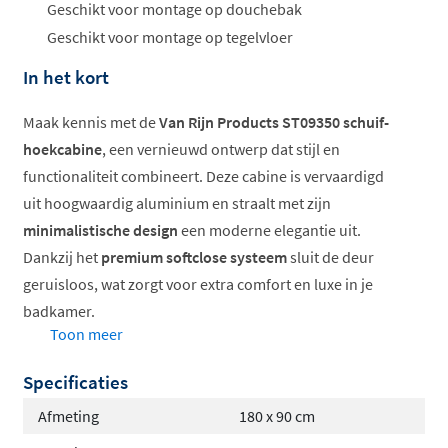
Geschikt voor montage op douchebak
Geschikt voor montage op tegelvloer
In het kort
Maak kennis met de
Van Rijn Products ST09350 schuif-
hoekcabine
, een vernieuwd ontwerp dat stijl en
functionaliteit combineert. Deze cabine is vervaardigd
uit hoogwaardig aluminium en straalt met zijn
minimalistische design
een moderne elegantie uit.
Dankzij het
premium softclose systeem
sluit de deur
geruisloos, wat zorgt voor extra comfort en luxe in je
badkamer.
Toon meer
Softclose voor geruisloos sluiten
Specificaties
Hoogte van 200cm
Veiligheidsglas van 8mm met antikalkbehandeling
Afmeting
180 x 90 cm
Verkrijgbaar in diverse afmetingen