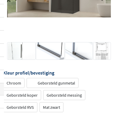
Previous
Next
Kleur profiel/bevestiging
Chroom
Geborsteld gunmetal
Geborsteld koper
Geborsteld messing
Geborsteld RVS
Mat zwart