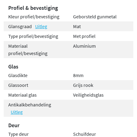
ontdek je altijd iets nieuws om jouw ruimte naar een
Profiel & bevestiging
hoger niveau te tillen. De ST09350 schuif-hoekcabine is
Kleur profiel/bevestiging
Geborsteld gunmetal
een perfecte weerspiegeling van ons vakmanschap en
onze passie voor kwaliteit.
Glansgraad
Uitleg
Mat
Type profiel/bevestiging
Met profiel
Materiaal
Aluminium
profiel/bevestiging
Glas
Glasdikte
8mm
Glassoort
Grijs rook
Materiaal glas
Veiligheidsglas
Antikalkbehandeling
Uitleg
Deur
Type deur
Schuifdeur