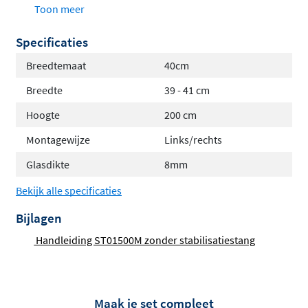
Hoogte van 200cm
Toon meer
Veiligheidsglas met antikalkbehandeling
Specificaties
Links en rechts te monteren
Inclusief stabilisatiestang (vanaf 70cm breed)
Breedtemaat
40cm
Geschikt voor douchebak en tegelvloer
Breedte
39 - 41 cm
Ruime keuze in afmetingen en
Hoogte
200 cm
kleuren
Montagewijze
Links/rechts
Glasdikte
8mm
Of je nu een compacte douchehoek hebt of juist veel
ruimte, de ST01500 is leverbaar in breedtes van 30cm tot
Bekijk alle specificaties
140cm. Daarnaast kun je kiezen uit diverse
Bijlagen
profielkleuren zoals
chroom, mat zwart, mat wit,
Handleiding ST01500M zonder stabilisatiestang
geborsteld RVS, geborsteld gunmetal, geborsteld
messing en geborsteld koper
. Hierdoor kun je de
inloopdouche volledig afstemmen op jouw interieur en
persoonlijke voorkeur.
Maak je set compleet