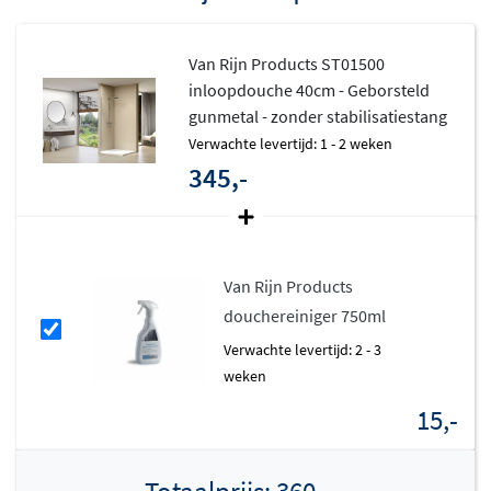
Eenvoudig schoon te houden
Van Rijn Products ST01500
Het 8mm dikke veiligheidsglas is standaard voorzien van
inloopdouche 40cm - Geborsteld
een antikalkbehandeling, waardoor water en
gunmetal - zonder stabilisatiestang
zeepspetters minder snel hechten. Dit maakt het
Verwachte levertijd: 1 - 2 weken
345,-
onderhoud een stuk eenvoudiger en zorgt ervoor dat
jouw douche langer mooi blijft. Je hoeft minder vaak te
poetsen en geniet langer van een kraakhelder resultaat.
Flexibele montage
Van Rijn Products
douchereiniger 750ml
De ST01500 is geschikt voor montage op zowel een
Verwachte levertijd: 2 - 3
douchebak als een tegelvloer, en kan links of rechts
weken
worden geplaatst. Vanaf een breedte van 70cm wordt de
15,-
inloopdouche geleverd met een inkortbare
stabilisatiestang van 120cm, die je met een muursteun
bevestigt. Dit geeft extra stevigheid en zorgt voor een
Totaalprijs:
360,-