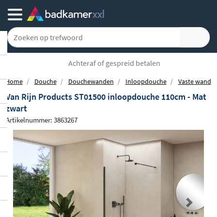
Achteraf of gespreid betalen
Home
Douche
Douchewanden
Inloopdouche
Vaste wand
Van Rijn Products ST01500 inloopdouche 110cm - Mat
zwart
Artikelnummer: 3863267
Previous
Next