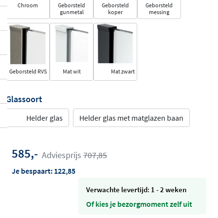
Chroom
Geborsteld
Geborsteld
Geborsteld
gunmetal
koper
messing
Geborsteld RVS
Mat wit
Mat zwart
Glassoort
Helder glas
Helder glas met matglazen baan
585,-
Adviesprijs
707,85
Je bespaart:
122,85
Verwachte levertijd: 1 - 2 weken
Of kies je bezorgmoment zelf uit