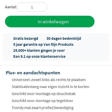
Aantal:
Toevoegen
In winkelwagen
aan offerte
Gratis bezorgd
30 dagen bedenktijd
5 jaar garantie op Van Rijn Products
25.000+ klanten gingen je voor
Een 9.1 op onze klantenservice
Plus- en aandachtspunten
Offertes
ophalen...
Universeel: zowel links als rechts te plaatsen
Stabilsatiestang naar eigen inzicht in te korten
Geschikt voor montage op douchebak
Geschikt voor montage op tegelvloer
Trendy mat zwart profiel/bevestiging