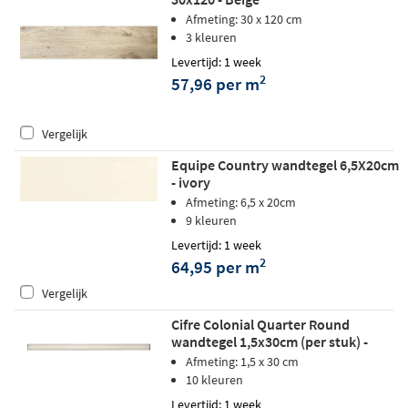
Afmeting: 30 x 120 cm
3 kleuren
Levertijd: 1 week
2
57,96 per m
Vergelijk
Equipe Country wandtegel 6,5X20cm
- ivory
Afmeting: 6,5 x 20cm
9 kleuren
Levertijd: 1 week
2
64,95 per m
Vergelijk
Cifre Colonial Quarter Round
wandtegel 1,5x30cm (per stuk) -
Ivory mat
Afmeting: 1,5 x 30 cm
10 kleuren
Levertijd: 1 week