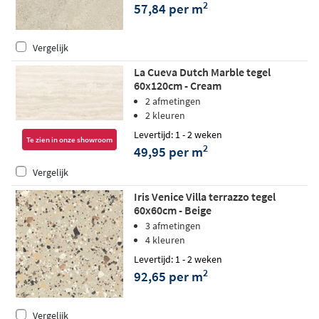
2
57,84 per m
Vergelijk
La Cueva Dutch Marble tegel
60x120cm - Cream
2 afmetingen
2 kleuren
Levertijd: 1 - 2 weken
Te zien in onze showroom
2
49,95 per m
Vergelijk
Iris Venice Villa terrazzo tegel
60x60cm - Beige
3 afmetingen
4 kleuren
Levertijd: 1 - 2 weken
2
92,65 per m
Vergelijk