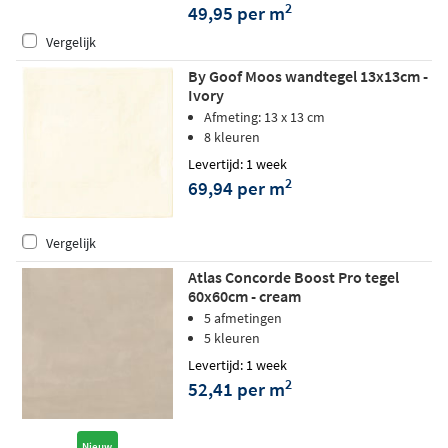
2
49,95 per m
Vergelijk
By Goof Moos wandtegel 13x13cm -
Ivory
Afmeting: 13 x 13 cm
8 kleuren
Levertijd: 1 week
2
69,94 per m
Vergelijk
Atlas Concorde Boost Pro tegel
60x60cm - cream
5 afmetingen
5 kleuren
Levertijd: 1 week
2
52,41 per m
Nieuw