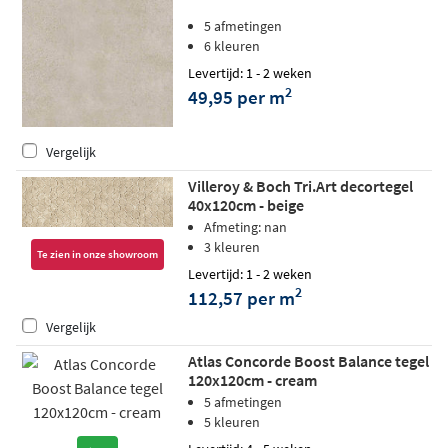
5 afmetingen
6 kleuren
Levertijd: 1 - 2 weken
2
49,95 per m
Vergelijk
Villeroy & Boch Tri.Art decortegel
40x120cm - beige
Afmeting: nan
3 kleuren
Te zien in onze showroom
Levertijd: 1 - 2 weken
2
112,57 per m
Vergelijk
Atlas Concorde Boost Balance tegel
120x120cm - cream
5 afmetingen
5 kleuren