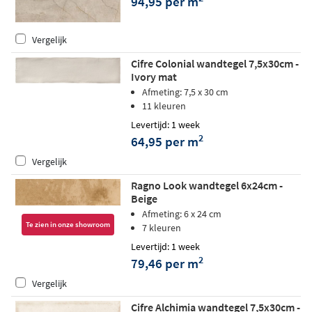
94,95 per m
Vergelijk
Cifre Colonial wandtegel 7,5x30cm -
Ivory mat
Afmeting: 7,5 x 30 cm
11 kleuren
Levertijd: 1 week
2
64,95 per m
Vergelijk
Ragno Look wandtegel 6x24cm -
Beige
Afmeting: 6 x 24 cm
Te zien in onze showroom
7 kleuren
Levertijd: 1 week
2
79,46 per m
Vergelijk
Cifre Alchimia wandtegel 7,5x30cm -