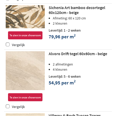
Sichenia Art bamboo decortegel
60x120cm - beige
Afmeting: 60 x 120 cm
2 kleuren
Levertijd: 1 - 2 weken
2
79,96 per m
Te zien in onze showroom
Vergelijk
Alvoro Drift tegel 60x60cm - beige
2 afmetingen
4 kleuren
Levertijd: 5 - 6 weken
2
54,95 per m
Te zien in onze showroom
Vergelijk
Villeroy & Boch Tuscan Traces