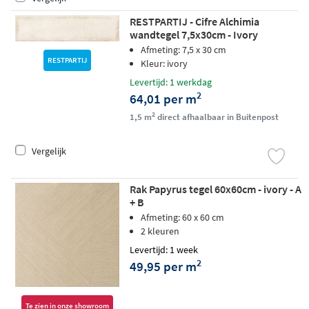
RESTPARTIJ - Cifre Alchimia
wandtegel 7,5x30cm - Ivory
Afmeting: 7,5 x 30 cm
RESTPARTIJ
Kleur: ivory
Levertijd: 1 werkdag
2
64,01 per m
2
1,5 m
direct afhaalbaar in Buitenpost
Vergelijk
Rak Papyrus tegel 60x60cm - ivory - A
+ B
Afmeting: 60 x 60 cm
2 kleuren
Levertijd: 1 week
2
49,95 per m
Te zien in onze showroom