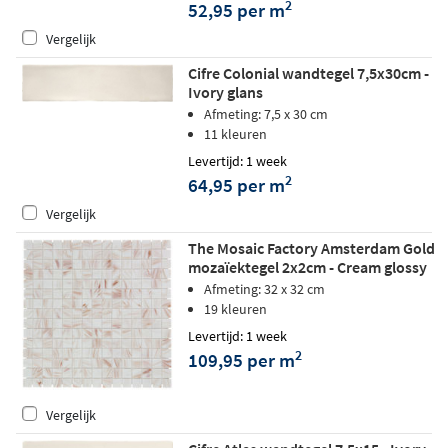
2
52,95 per m
Vergelijk
Cifre Colonial wandtegel 7,5x30cm -
Ivory glans
Afmeting: 7,5 x 30 cm
11 kleuren
Levertijd: 1 week
2
64,95 per m
Vergelijk
The Mosaic Factory Amsterdam Gold
mozaïektegel 2x2cm - Cream glossy
Afmeting: 32 x 32 cm
19 kleuren
Levertijd: 1 week
2
109,95 per m
Vergelijk