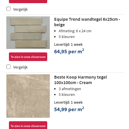
Vergelijk
Equipe Trend wandtegel 6x25cm -
beige
Afmeting: 6 x 24 cm
5 kleuren
Levertijd: 1 week
2
64,95 per m
Te zien in onze showroom
Vergelijk
Beste Koop Harmony tegel
100x100cm - Cream
3 afmetingen
5 kleuren
Levertijd: 1 week
2
54,99 per m
Te zien in onze showroom