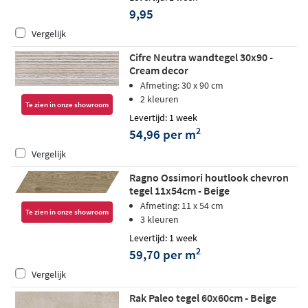
9,95
Vergelijk
Cifre Neutra wandtegel 30x90 -
Cream decor
Afmeting: 30 x 90 cm
2 kleuren
Te zien in onze showroom
Levertijd: 1 week
2
54,96 per m
Vergelijk
Ragno Ossimori houtlook chevron
tegel 11x54cm - Beige
Afmeting: 11 x 54 cm
Te zien in onze showroom
3 kleuren
Levertijd: 1 week
2
59,70 per m
Vergelijk
Rak Paleo tegel 60x60cm - Beige