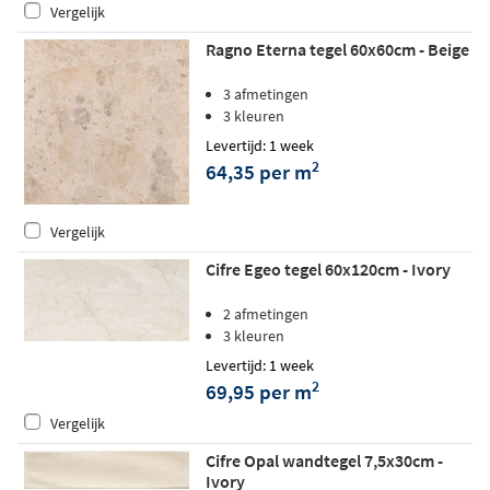
Vergelijk
Ragno Eterna tegel 60x60cm - Beige
3 afmetingen
3 kleuren
Levertijd: 1 week
2
64,35 per m
Vergelijk
Cifre Egeo tegel 60x120cm - Ivory
2 afmetingen
3 kleuren
Levertijd: 1 week
2
69,95 per m
Vergelijk
Cifre Opal wandtegel 7,5x30cm -
Ivory