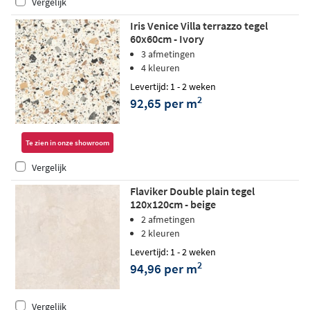
Vergelijk
Iris Venice Villa terrazzo tegel
60x60cm - Ivory
3 afmetingen
4 kleuren
Levertijd: 1 - 2 weken
2
92,65 per m
Te zien in onze showroom
Vergelijk
Flaviker Double plain tegel
120x120cm - beige
2 afmetingen
2 kleuren
Levertijd: 1 - 2 weken
2
94,96 per m
Vergelijk