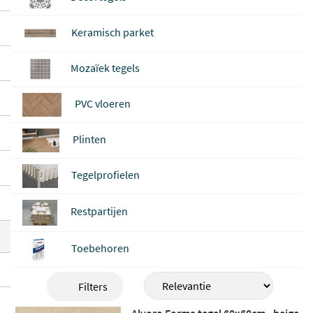
enlopende interieurstijlen. De meeste teg
els zijn
geschikt voor vloer en wand
en co
Keramisch parket
mpatibel met vloerverwarming, waardoor
Mozaïek tegels
je ze in de badkamer, keuken, woonkamer
of hal kunt gebruiken.
PVC vloeren
Plinten
Tegelprofielen
Restpartijen
Toebehoren
Filters