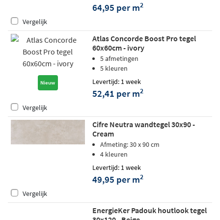
2
64,95 per m
Vergelijk
Atlas Concorde Boost Pro tegel
60x60cm - ivory
5 afmetingen
5 kleuren
Levertijd: 1 week
Nieuw
2
52,41 per m
Vergelijk
Cifre Neutra wandtegel 30x90 -
Cream
Afmeting: 30 x 90 cm
4 kleuren
Levertijd: 1 week
2
49,95 per m
Vergelijk
EnergieKer Padouk houtlook tegel
30x120 - Beige