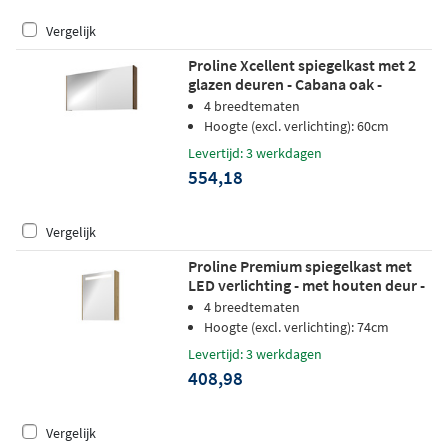
Vergelijk
Proline Xcellent spiegelkast met 2
glazen deuren - Cabana oak -
120x60cm
4 breedtematen
Hoogte (excl. verlichting): 60cm
Levertijd: 3 werkdagen
554,18
Vergelijk
Proline Premium spiegelkast met
LED verlichting - met houten deur -
Ideal oak - 60x74cm
4 breedtematen
Hoogte (excl. verlichting): 74cm
Levertijd: 3 werkdagen
408,98
Vergelijk