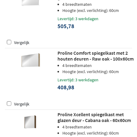
4 breedtematen
Hoogte (excl. verlichting): 60cm
Levertijd: 3 werkdagen
505,78
Vergelijk
Proline Comfort spiegelkast met 2
houten deuren - Raw oak - 100x60cm
4 breedtematen
Hoogte (excl. verlichting): 60cm
Levertijd: 3 werkdagen
408,98
Vergelijk
Proline Xcellent spiegelkast met
glazen deur - Cabana oak - 60x60cm
4 breedtematen
Hoogte (excl. verlichting): 60cm