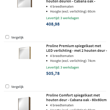
houten deuren - Cabana oak -
100x60cm
4 breedtematen
Hoogte (excl. verlichting): 60cm
Levertijd: 3 werkdagen
408,98
Vergelijk
Proline Premium spiegelkast met
LED verlichting - met 2 houten deur -
Ideal oak - 80x74cm
4 breedtematen
Hoogte (excl. verlichting): 74cm
Levertijd: 3 werkdagen
505,78
Vergelijk
Proline Comfort spiegelkast met
houten deur - Cabana oak - 60x60cm
4 breedtematen
Hoogte (excl. verlichting): 60cm