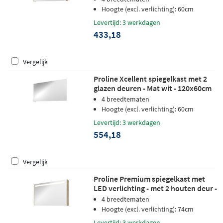
Hoogte (excl. verlichting): 60cm
Levertijd: 3 werkdagen
433,18
Vergelijk
Proline Xcellent spiegelkast met 2
glazen deuren - Mat wit - 120x60cm
4 breedtematen
Hoogte (excl. verlichting): 60cm
Levertijd: 3 werkdagen
554,18
Vergelijk
Proline Premium spiegelkast met
LED verlichting - met 2 houten deur -
Raw oak - 120x74cm
4 breedtematen
Hoogte (excl. verlichting): 74cm
Levertijd: 3 werkdagen