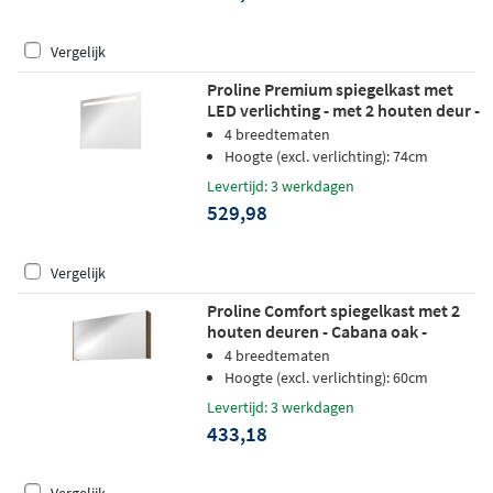
Vergelijk
Proline Premium spiegelkast met
LED verlichting - met 2 houten deur -
Mat wit - 100x74cm
4 breedtematen
Hoogte (excl. verlichting): 74cm
Levertijd: 3 werkdagen
529,98
Vergelijk
Proline Comfort spiegelkast met 2
houten deuren - Cabana oak -
120x60cm
4 breedtematen
Hoogte (excl. verlichting): 60cm
Levertijd: 3 werkdagen
433,18