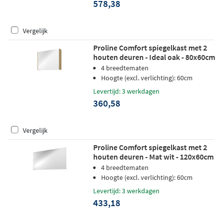
578,38
Vergelijk
Proline Comfort spiegelkast met 2
houten deuren - Ideal oak - 80x60cm
4 breedtematen
Hoogte (excl. verlichting): 60cm
Levertijd: 3 werkdagen
360,58
Vergelijk
Proline Comfort spiegelkast met 2
houten deuren - Mat wit - 120x60cm
4 breedtematen
Hoogte (excl. verlichting): 60cm
Levertijd: 3 werkdagen
433,18