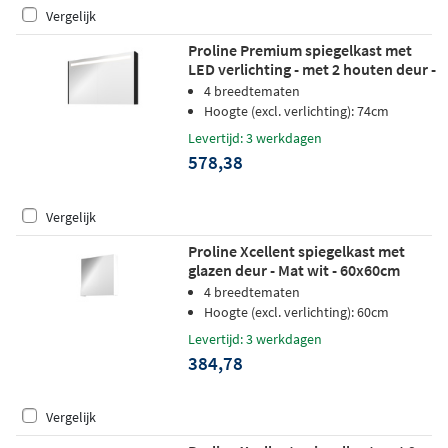
Vergelijk
Proline Premium spiegelkast met
LED verlichting - met 2 houten deur -
Mat zwart - 120x74cm
4 breedtematen
Hoogte (excl. verlichting): 74cm
Levertijd: 3 werkdagen
578,38
Vergelijk
Proline Xcellent spiegelkast met
glazen deur - Mat wit - 60x60cm
4 breedtematen
Hoogte (excl. verlichting): 60cm
Levertijd: 3 werkdagen
384,78
Vergelijk