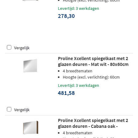
Levertijd: 3 werkdagen
278,30
Vergelijk
Proline Xcellent spiegelkast met 2
glazen deuren - Mat wit - 80x60cm
4 breedtematen
Hoogte (excl. verlichting): 60cm
Levertijd: 3 werkdagen
481,58
Vergelijk
Proline Xcellent spiegelkast met 2
glazen deuren - Cabana oak -
80x60cm
4 breedtematen