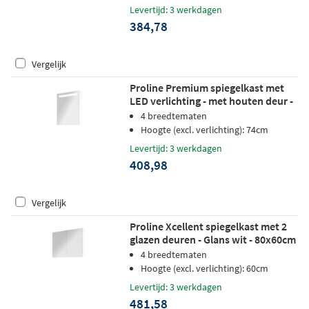
Levertijd: 3 werkdagen
384,78
Vergelijk
Proline Premium spiegelkast met
LED verlichting - met houten deur -
Glans wit - 60x74cm
4 breedtematen
Hoogte (excl. verlichting): 74cm
Levertijd: 3 werkdagen
408,98
Vergelijk
Proline Xcellent spiegelkast met 2
glazen deuren - Glans wit - 80x60cm
4 breedtematen
Hoogte (excl. verlichting): 60cm
Levertijd: 3 werkdagen
481,58