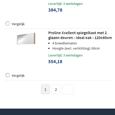
Levertijd: 3 werkdagen
384,78
Vergelijk
Proline Xcellent spiegelkast met 2
glazen deuren - Ideal oak - 120x60cm
4 breedtematen
Hoogte (excl. verlichting): 60cm
Levertijd: 3 werkdagen
554,18
Vergelijk
1
2