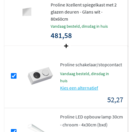
Proline Xcellent spiegelkast met 2
ruimte visueel vergroot.
glazen deuren - Glans wit -
80x60cm
Praktische opbergruimte met
vandaag besteld, dinsdag in huis
houten corpus
481,58
Achter de gespiegelde deuren vind je een robuust
corpus van MDF, afgewerkt in verschillende kleuren. De
binnenzijde biedt plaats aan verstelbare legplanken,
Proline schakelaar/stopcontact
zodat je de indeling kunt aanpassen aan jouw
vandaag besteld, dinsdag in
persoonlijke wensen. De kast is 14 cm diep, waardoor hij
huis
niet te ver uitsteekt en toch voldoende opbergruimte
Kies een alternatief
biedt.
52,27
Verkrijgbaar in verschillende
breedtes en kleuren
Proline LED opbouw lamp 30cm
- chroom - 4x30cm (bxd)
Kies uit breedtes van 60, 80, 100 of 120 cm, en