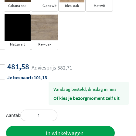
Cabana oak
Glans wit
Ideal oak
Mat wit
Mat zwart
Raw oak
481,58
Adviesprijs
582,71
Je bespaart:
101,13
vandaag besteld, dinsdag in huis
Of kies je bezorgmoment zelf uit
Aantal:
Toevoegen
In winkelwagen