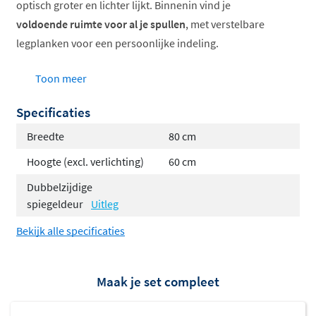
optisch groter en lichter lijkt. Binnenin vind je
voldoende ruimte voor al je spullen
, met verstelbare
legplanken voor een persoonlijke indeling.
Dubbelzijdig gespiegelde deuren
Toon meer
Verkrijgbaar met 1 of 2 deuren
Specificaties
Breedtes van 60 tot 120 cm
Keuze uit diverse kleuren en afwerkingen
Breedte
80 cm
60 cm hoog, compact formaat
Hoogte (excl. verlichting)
60 cm
Dubbel gespiegeld voor extra
Dubbelzijdige
ruimtegevoel
spiegeldeur
Uitleg
Bekijk alle specificaties
Wat deze spiegelkast bijzonder maakt, is dat de deuren
aan beide zijden zijn voorzien van spiegelglas. Dit zorgt
ervoor dat de kast ook gesloten een
strakke,
Maak je set compleet
reflecterende uitstraling
heeft. Ideaal voor kleinere
badkamers, omdat de spiegel het licht weerkaatst en de