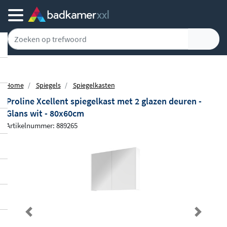
5779 klanten geven ons een 9.1
Home
Spiegels
Spiegelkasten
Proline Xcellent spiegelkast met 2 glazen deuren -
Glans wit - 80x60cm
Artikelnummer: 889265
Previous
Next