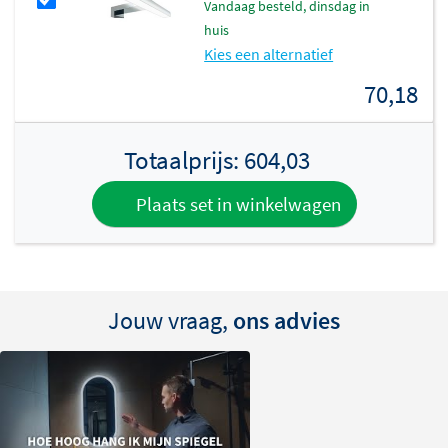
vandaag besteld, dinsdag in
combineer met een kleur die past bij jouw
huis
badkamermeubel: Raw oak, Ideal oak, Cabana oak, Mat
Kies een alternatief
wit, Mat zwart of Glans wit. Zo creëer je een harmonieus
70,18
geheel waarin alles op elkaar is afgestemd.
Totaalprijs:
604,03
Plaats set in winkelwagen
Jouw vraag,
ons advies