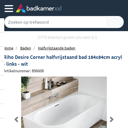
5779 klanten geven ons een 9.1
Home
Baden
Halfvrijstaande baden
Riho Desire Corner halfvrijstaand bad 184x84cm acryl
- links - wit
Artikelnummer: 896608
Previous
Next