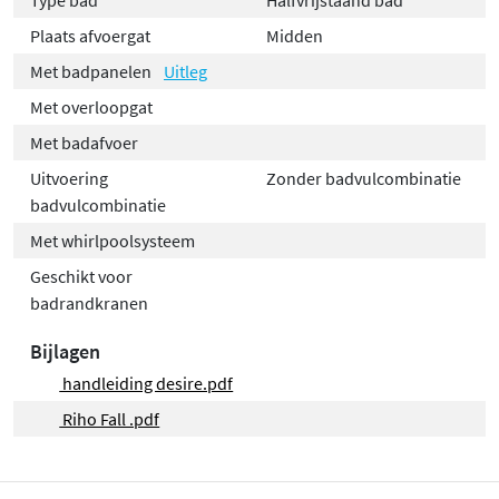
Plaats afvoergat
Midden
Met badpanelen
Uitleg
Met overloopgat
Met badafvoer
Uitvoering
Zonder badvulcombinatie
badvulcombinatie
Met whirlpoolsysteem
Geschikt voor
badrandkranen
Bijlagen
handleiding desire.pdf
Riho Fall .pdf