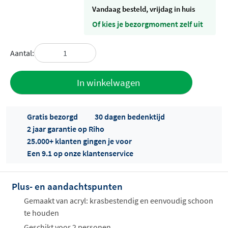
vandaag besteld, vrijdag in huis
Of kies je bezorgmoment zelf uit
Aantal:
Toevoegen
In winkelwagen
aan offerte
Gratis bezorgd
30 dagen bedenktijd
2 jaar garantie op Riho
25.000+ klanten gingen je voor
Een 9.1 op onze klantenservice
Plus- en aandachtspunten
Offertes
ophalen...
Gemaakt van acryl: krasbestendig en eenvoudig schoon
te houden
Geschikt voor 2 personen