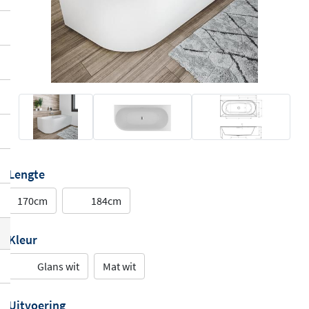
Lengte
170cm
184cm
Kleur
Glans wit
Mat wit
Uitvoering