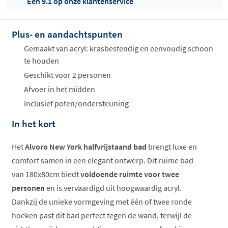
Een 9.1 op onze klantenservice
Plus- en aandachtspunten
Offertes
ophalen...
Gemaakt van acryl: krasbestendig en eenvoudig schoon
te houden
Geschikt voor 2 personen
Afvoer in het midden
Inclusief poten/ondersteuning
In het kort
Het
Alvoro New York halfvrijstaand bad
brengt luxe en
comfort samen in een elegant ontwerp. Dit ruime bad
van 180x80cm biedt
voldoende ruimte voor twee
personen
en is vervaardigd uit hoogwaardig acryl.
Dankzij de unieke vormgeving met één of twee ronde
hoeken past dit bad perfect tegen de wand, terwijl de