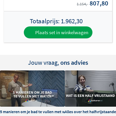
een moderne vrijstaande badkraan, dit bad biedt alle
807,80
1.154,-
mogelijkheden. Kies tussen een glanzende of matte
witte afwerking om het bad perfect af te stemmen op
Totaalprijs:
1.962,30
jouw badkamerstijl.
Plaats set in winkelwagen
Jouw vraag,
ons advies
5 manieren om je bad te vullen met water
Alles over het halfvrijstaand