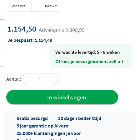
Glans wit
Mat wit
1.154,50
Adviesprijs
2.308,99
Je bespaart:
1.154,49
Verwachte levertijd: 5 - 6 weken
Of kies je bezorgmoment zelf uit
Aantal:
Toevoegen
In winkelwagen
aan offerte
Gratis bezorgd
30 dagen bedenktijd
5 jaar garantie op Alvoro
25.000+ klanten gingen je voor