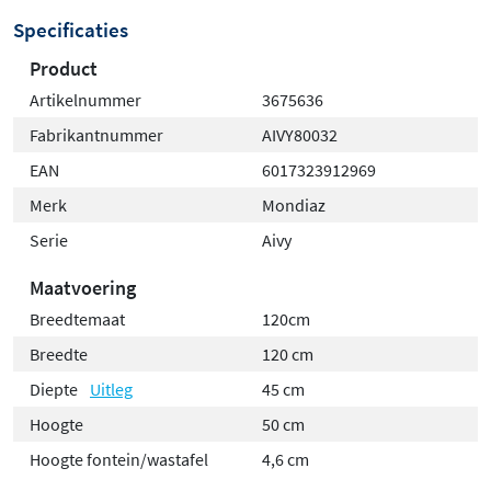
Specificaties
Product
Artikelnummer
3675636
Fabrikantnummer
AIVY80032
EAN
6017323912969
Merk
Mondiaz
Serie
Aivy
Maatvoering
Breedtemaat
120cm
Breedte
120 cm
Diepte
Uitleg
45 cm
Hoogte
50 cm
Hoogte fontein/wastafel
4,6 cm