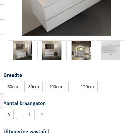
Breedte
60cm
80cm
100cm
120cm
Aantal kraangaten
0
1
2
Uitvoering wastafel