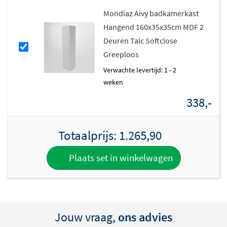
voor montage
Mondiaz Aivy badkamerkast
Hangend 160x35x35cm MDF 2
De Aivy badmeubelen worden
volledig geassembleerd
Deuren Talc Softclose
geleverd
, wat het installeren een stuk eenvoudiger
Greeploos
maakt. Het meubel is gemaakt van MDF of melamine,
Verwachte levertijd: 1 - 2
afhankelijk van de gekozen kleur, en behoort tot de
weken
middenklasse qua bouwkwaliteit. Dat betekent dat je
338,-
een degelijk en duurzaam meubel in huis haalt dat
jarenlang meegaat.
Totaalprijs:
1.265,90
Plaats set in winkelwagen
Jouw vraag,
ons advies