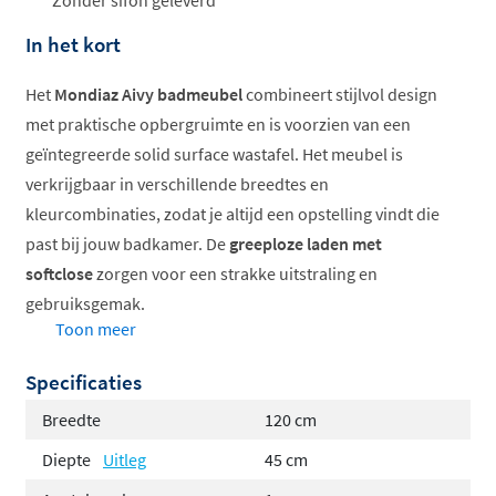
Zonder sifon geleverd
In het kort
Het
Mondiaz Aivy badmeubel
combineert stijlvol design
met praktische opbergruimte en is voorzien van een
geïntegreerde solid surface wastafel. Het meubel is
verkrijgbaar in verschillende breedtes en
kleurcombinaties, zodat je altijd een opstelling vindt die
past bij jouw badkamer. De
greeploze laden met
softclose
zorgen voor een strakke uitstraling en
gebruiksgemak.
Toon meer
Verkrijgbaar in 60, 80, 100 en 120cm
Specificaties
Solid surface wastafel inclusief
Twee laden met softclose
Breedte
120 cm
Greeploos, modern design
Diepte
Uitleg
45 cm
Wandmontage