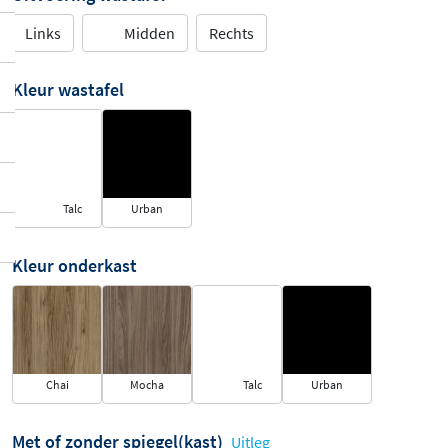
Links
Midden
Rechts
Kleur wastafel
Talc
Urban
Kleur onderkast
Chai
Mocha
Talc
Urban
Met of zonder spiegel(kast)
Uitleg