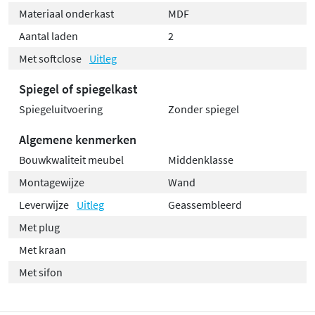
Materiaal onderkast
MDF
Aantal laden
2
Met softclose
Uitleg
Spiegel of spiegelkast
Spiegeluitvoering
Zonder spiegel
Algemene kenmerken
Bouwkwaliteit meubel
Middenklasse
Montagewijze
Wand
Leverwijze
Uitleg
Geassembleerd
Met plug
Met kraan
Met sifon