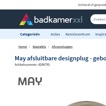
Achteraf of gesprei
Categorieën
Acties
Kenniscentrum
Inspira
Home
Wastafels
Afvoerpluggen
May afsluitbare designplug - geb
Artikelnummer: 4296795