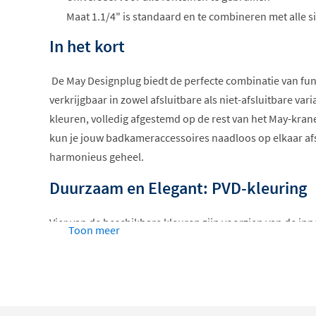
Maat 1.1/4" is standaard en te combineren met alle s
In het kort
De May Designplug biedt de perfecte combinatie van funct
verkrijgbaar in zowel afsluitbare als niet-afsluitbare vari
kleuren, volledig afgestemd op de rest van het May-kra
kun je jouw badkameraccessoires naadloos op elkaar a
harmonieus geheel.
Duurzaam en Elegant: PVD-kleuring
Vier van de beschikbare kleuren zijn voorzien van de in
Toon meer
(Physical Vapour Deposition). Deze geavanceerde kleurt
Designplug niet alleen een verfijnde uitstraling, maar z
slijtvaste coating. Tijdens dit proces wordt vloeibaar met
verdampt, wat een extreem harde laag creëert die bestan