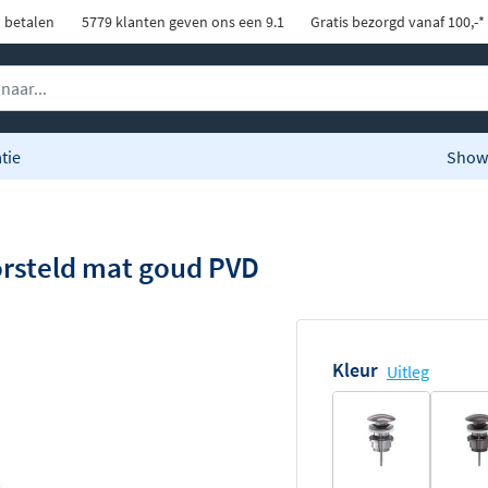
d betalen
5779 klanten geven ons een 9.1
Gratis bezorgd vanaf 100,-*
tie
Show
orsteld mat goud PVD
Kleur
Uitleg