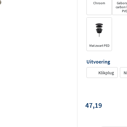
Chroom
Gebors
carbon 
PV
Mat zwart PED
Uitvoering
Klikplug
N
47,19