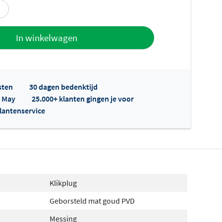
offerte
In winkelwagen
sten
30 dagen bedenktijd
p May
25.000+ klanten gingen je voor
klantenservice
fertes ophalen...
Klikplug
Geborsteld mat goud PVD
Messing