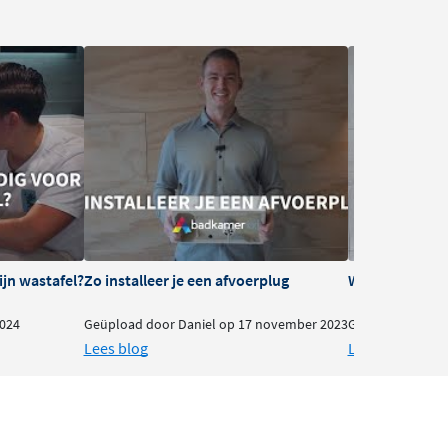
ijn wastafel?
Zo installeer je een afvoerplug
Welke afvoerpl
024
Geüpload door Daniel op 17 november 2023
Geüpload door D
Lees blog
Lees blog