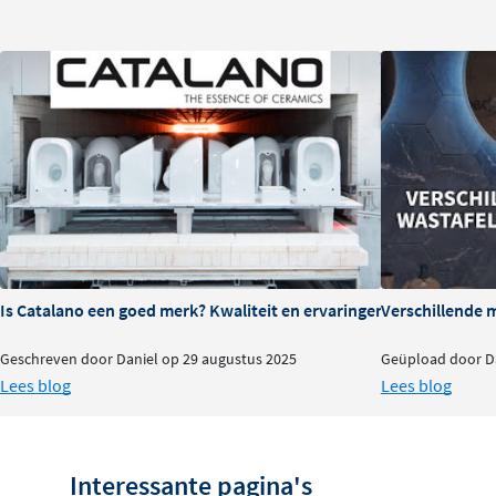
beschadigingen. Voor wie op zoek is naar een tijdloze e
May hiermee de ideale oplossing.
Kenmerken en Voordelen
Stijlvolle kleurkeuze: 6 verschillende kleuren, pe
kranen.
Flexibiliteit: Beschikbaar in afsluitbare en niet-afs
passend bij jouw behoeften.
Topkwaliteit: PVD-coating voor een lange levensd
Maak je badkamer compleet met de May Designplug en er
Is Catalano een goed merk? Kwaliteit en ervaringen
Verschillende 
duurzaam design. Voeg een vleugje klasse toe aan jouw i
Geschreven door Daniel op 29 augustus 2025
Geüpload door Da
jarenlang van ongeëvenaarde kwaliteit.
Lees blog
Lees blog
Interessante pagina's