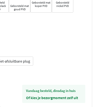
teld
Geborsteld mat
Geborsteld
black
Geborsteld mat
koper PVD
nickel PVD
D
goud PVD
iet-afsluitbare plug
vandaag besteld, dinsdag in huis
Of kies je bezorgmoment zelf uit