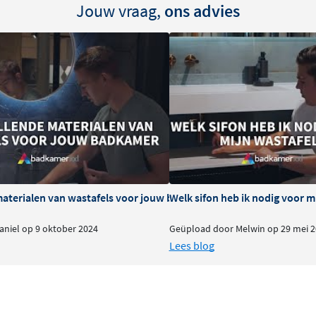
n robuuste afwerking, biedt
Jouw vraag,
ons advies
rfect afgestemd op May-
luitbare uitvoeringen,
uur en krasbestendigheid.
vaar de luxe van een
materialen van wastafels voor jouw badkamer
Welk sifon heb ik nodig voor m
nterieur en geniet
niel op 9 oktober 2024
Geüpload door Melwin op 29 mei 2
Lees blog