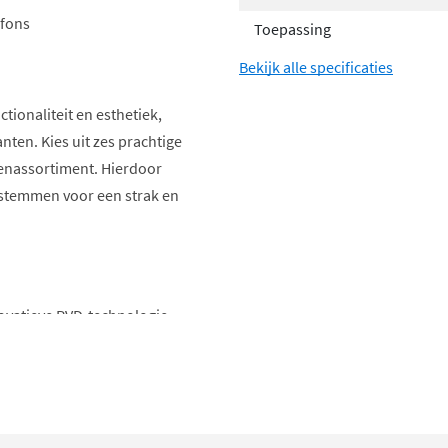
ifons
Toepassing
Bekijk alle specificaties
ionaliteit en esthetiek,
anten. Kies uit zes prachtige
nenassortiment. Hierdoor
fstemmen voor een strak en
novatieve PVD-technologie
echniek geeft de May
orgt ook voor een duurzame,
aal in een speciale ruimte
d is tegen krassen en